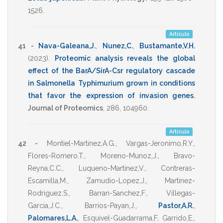
1526
.
Artículo
41 -
Nava-Galeana,J.
,
Nunez,C.
,
Bustamante,V.H.
(2023)
.
Proteomic analysis reveals the global
effect of the BarA/SirA-Csr regulatory cascade
in Salmonella Typhimurium grown in conditions
that favor the expression of invasion genes
.
Journal of Proteomics
,
286
,
104960
.
Artículo
42 -
Montiel-Martinez,A.G.
,
Vargas-Jeronimo,R.Y.
,
Flores-Romero,T.
,
Moreno-Munoz,J.
,
Bravo-
Reyna,C.C.
,
Luqueno-Martinez,V.
,
Contreras-
Escamilla,M.
,
Zamudio-Lopez,J.
,
Martinez-
Rodriguez,S.
,
Barran-Sanchez,F.
,
Villegas-
Garcia,J.C.
,
Barrios-Payan,J.
,
Pastor,A.R.
,
Palomares,L.A.
,
Esquivel-Guadarrama,F
,
Garrido,E.
,