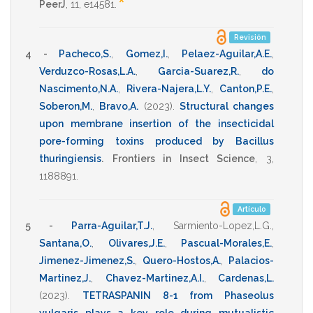
*
PeerJ
,
11
,
e14581
.
Revisión
4 -
Pacheco,S.
,
Gomez,I.
,
Pelaez-Aguilar,A.E.
,
Verduzco-Rosas,L.A.
,
Garcia-Suarez,R.
,
do
Nascimento,N.A.
,
Rivera-Najera,L.Y.
,
Canton,P.E.
,
Soberon,M.
,
Bravo,A.
(2023)
.
Structural changes
upon membrane insertion of the insecticidal
pore-forming toxins produced by Bacillus
thuringiensis
.
Frontiers in Insect Science
,
3
,
1188891
.
Artículo
5 -
Parra-Aguilar,T.J.
,
Sarmiento-Lopez,L.G.
,
Santana,O.
,
Olivares,J.E.
,
Pascual-Morales,E.
,
Jimenez-Jimenez,S.
,
Quero-Hostos,A.
,
Palacios-
Martinez,J.
,
Chavez-Martinez,A.I.
,
Cardenas,L.
(2023)
.
TETRASPANIN 8-1 from Phaseolus