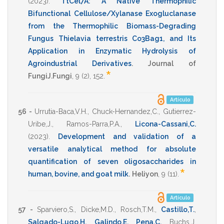
(2023)
.
TtCel7A: A Native Thermophilic
Bifunctional Cellulose/Xylanase Exogluclanase
from the Thermophilic Biomass-Degrading
Fungus Thielavia terrestris Co3Bag1, and Its
Application in Enzymatic Hydrolysis of
Agroindustrial Derivatives
.
Journal of
*
FungiJ.Fungi
,
9
(2),
152
.
Artículo
56 -
Urrutia-Baca,V.H.
,
Chuck-Hernandez,C.
,
Gutierrez-
Uribe,J.
,
Ramos-Parra,P.A.
,
Licona-Cassani,C.
(2023)
.
Development and validation of a
versatile analytical method for absolute
quantification of seven oligosaccharides in
*
human, bovine, and goat milk
.
Heliyon
,
9
(11).
Artículo
57 -
Sparviero,S.
,
Dicke,M.D.
,
Rosch,T.M.
,
Castillo,T.
,
Salgado-Lugo,H.
,
Galindo,E.
,
Pena,C.
,
Buchs,J.