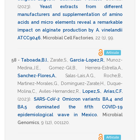
(2023)
.
Yeast extracts from different
manufacturers and supplementation of amino
acids and micro elements reveal a remarkable
impact on alginate production by A. vinelandii
ATCC9046
.
Microbial Cell Factories
,
22
(1),
99
.
Artículo
58 -
Taboada,B.I.
,
Zarate,S.
,
Garcia-Lopez,R.
,
Munoz-
Medina,J.E.
,
Gomez-Gil,B.
,
Herrera-Estrella,A.
,
Sanchez-Flores,A.
,
Salas-Lais,A.G.
,
Roche,B.
,
Martinez-Morales,G.
,
Dominguez-Zarate,H.
,
Duque-
Molina,C.
,
Aviles-Hernandez,R.
,
Lopez,S.
,
Arias,C.F.
(2023)
.
SARS-CoV-2 Omicron variants BA.4 and
BA.5 dominated the fifth COVID-19
epidemiological wave in Mexico
.
Microbial
Genomics
,
9
(12),
001120
.
Artículo