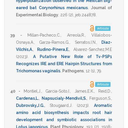
hyperpolarization observed in the Mexican big-
eared bat Corynorhinus mexicanus
.
Journal of
Experimental Biology
,
226
(2),
jeb.244878
.
Artículo
39 -
Millan-Pacheco,C.
,
Arreola,R.
,
Villalobos-
Osnaya,A.
,
Garza-Ramos,G.
,
Serratos,I.N.
,
Diaz-
Vilchis,A.
,
Rudino-Pinera,E.
,
Alvarez-Sanchez,M.E
(2023)
.
A Putative New Role of Tv-PSP1
Recognizes IRE and ERE Hairpin Structures from
Trichomonas vaginalis
.
Pathogens
,
12
(1),
79
.
Artículo
40 -
Montiel,J.
,
Garcia-Soto,I.
,
James,E.K.
,
Reid,D.
,
Cardenas,L.
,
Napsucialy-Mendivil,S.
,
Ferguson,S.
,
Dubrovsky,J.G.
,
Stougaard,J.
(2023)
.
Aromatic
amino acid biosynthesis impacts root hair
development and symbiotic associations in
Lotus japonicus
.
Plant Physiology
,
193
(2),
1508-