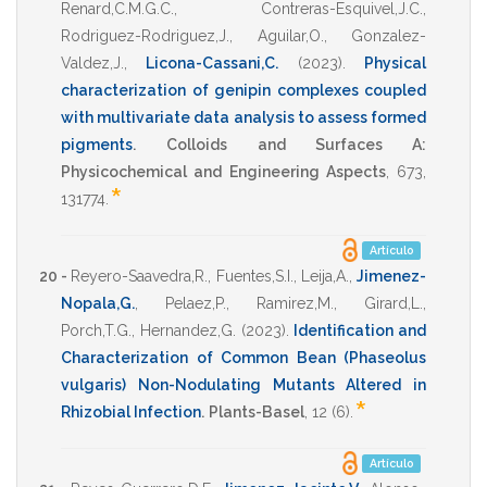
Renard,C.M.G.C.
,
Contreras-Esquivel,J.C.
,
Rodriguez-Rodriguez,J.
,
Aguilar,O.
,
Gonzalez-
Valdez,J.
,
Licona-Cassani,C.
(2023)
.
Physical
characterization of genipin complexes coupled
with multivariate data analysis to assess formed
pigments
.
Colloids and Surfaces A:
Physicochemical and Engineering Aspects
,
673
,
*
131774
.
Artículo
20 -
Reyero-Saavedra,R.
,
Fuentes,S.I.
,
Leija,A.
,
Jimenez-
Nopala,G.
,
Pelaez,P.
,
Ramirez,M.
,
Girard,L.
,
Porch,T.G.
,
Hernandez,G.
(2023)
.
Identification and
Characterization of Common Bean (Phaseolus
vulgaris) Non-Nodulating Mutants Altered in
*
Rhizobial Infection
.
Plants-Basel
,
12
(6).
Artículo