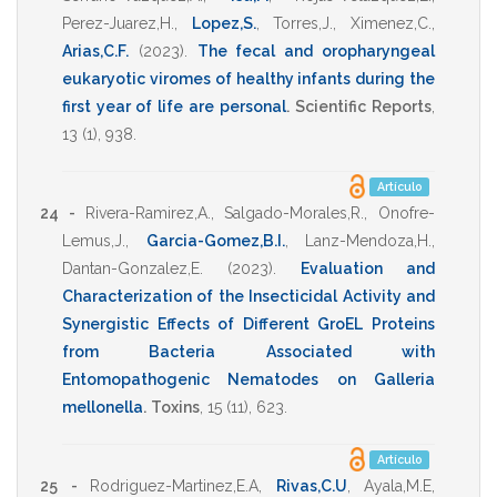
Perez-Juarez,H.
,
Lopez,S.
,
Torres,J.
,
Ximenez,C.
,
Arias,C.F.
(2023)
.
The fecal and oropharyngeal
eukaryotic viromes of healthy infants during the
first year of life are personal
.
Scientific Reports
,
13
(1),
938
.
Artículo
24 -
Rivera-Ramirez,A.
,
Salgado-Morales,R.
,
Onofre-
Lemus,J.
,
Garcia-Gomez,B.I.
,
Lanz-Mendoza,H.
,
Dantan-Gonzalez,E.
(2023)
.
Evaluation and
Characterization of the Insecticidal Activity and
Synergistic Effects of Different GroEL Proteins
from Bacteria Associated with
Entomopathogenic Nematodes on Galleria
mellonella
.
Toxins
,
15
(11),
623
.
Artículo
25 -
Rodriguez-Martinez,E.A
,
Rivas,C.U
,
Ayala,M.E
,