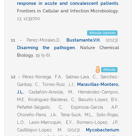
response in acute and convalescent patients
.
Frontiers in Cellular and Infection Microbiology
,
13
,
1239700
.
Artículo Opinión
11 -
Perez-Morales,D.
,
Bustamante,V.H.
(2023)
.
Disarming the pathogen
.
Nature Chemical
Biology
,
19
(5-6).
Artículo
12 -
Pérez-Noriega, F.A.
,
Salinas-Lara, C.
,
Sánchez-
Garibay, C.
,
Torres-Ruíz, J.J.
,
Maravillas-Montero,
J.L.
,
Castañón-Arreola, M.
,
Hernández-Campos,
M.E.
,
Rodríguez-Balderas, C.
,
Basurto-López, B.V.
,
Peñafiel-Salgado, C.
,
Espinosa-García, A.P.
,
Choreño-Parra, J.A.
,
Tena-Suck, M.L.
,
Soto-Rojas,
L.O.
,
León-Marroquín, E.Y.
,
Romero-López, J.P.
,
Castillejos-López, M.
(2023)
.
Mycobacterium