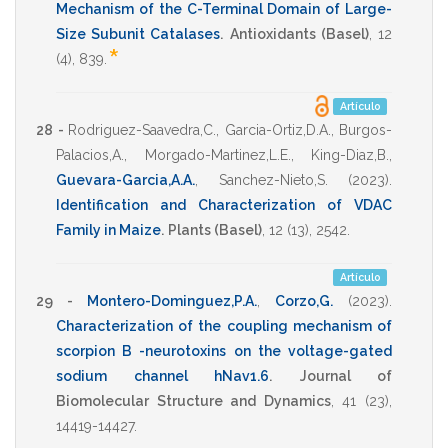
Mechanism of the C-Terminal Domain of Large-
Size Subunit Catalases
.
Antioxidants (Basel)
,
12
*
(4),
839
.
Artículo
28 -
Rodriguez-Saavedra,C.
,
Garcia-Ortiz,D.A.
,
Burgos-
Palacios,A.
,
Morgado-Martinez,L.E.
,
King-Diaz,B.
,
Guevara-Garcia,A.A.
,
Sanchez-Nieto,S.
(2023)
.
Identification and Characterization of VDAC
Family in Maize
.
Plants (Basel)
,
12
(13),
2542
.
Artículo
29 -
Montero-Dominguez,P.A.
,
Corzo,G.
(2023)
.
Characterization of the coupling mechanism of
scorpion B -neurotoxins on the voltage-gated
sodium channel hNav1.6
.
Journal of
Biomolecular Structure and Dynamics
,
41
(23),
14419-14427
.