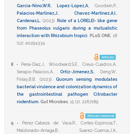
Garcia-Nino,W.R.
,
Lopez-Lopez,A.
,
Goodwin,P.
,
Palacios-Martinez,J.
,
Chavez-Martinez,A.I.
,
Cardenas,L.
(2023)
.
Role of a LORELEI- like gene
from Phaseolus vulgaris during a mutualistic
interaction with Rhizobium tropici
.
PLoS ONE
,
18
(12),
e0294334
.
Artículo
8 -
Pena-Diaz,J.
,
Woodward,S.E.
,
Creus-Cuadros,A.
,
Serapio-Palacios,A.
,
Ortiz-Jimenez,S.
,
Deng,W.
,
Finlay,B.B.
(2023)
.
Quorum sensing modulates
bacterial virulence and colonization dynamics of
the gastrointestinal pathogen Citrobacter
rodentium
.
Gut Microbes
,
15
(2),
2267189
.
Artículo nacional
9 -
Perez-Cabeza de Vaca,R.
,
Cortes-Espinosa,T.
,
Maldonado-Arriaga,B.
,
Suarez-Cuenca,J.A.
,