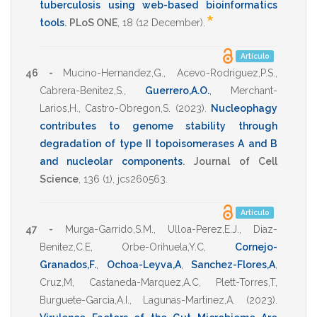
tuberculosis using web-based bioinformatics
*
tools
.
PLoS ONE
,
18
(12 December).
Artículo
46 -
Mucino-Hernandez,G.
,
Acevo-Rodriguez,P.S.
,
Cabrera-Benitez,S.
,
Guerrero,A.O.
,
Merchant-
Larios,H.
,
Castro-Obregon,S.
(2023)
.
Nucleophagy
contributes to genome stability through
degradation of type II topoisomerases A and B
and nucleolar components
.
Journal of Cell
Science
,
136
(1),
jcs260563
.
Articulo
47 -
Murga-Garrido,S.M.
,
Ulloa-Perez,E.J.
,
Diaz-
Benitez,C.E
,
Orbe-Orihuela,Y.C
,
Cornejo-
Granados,F.
,
Ochoa-Leyva,A
,
Sanchez-Flores,A
,
Cruz,M
,
Castaneda-Marquez,A.C
,
Plett-Torres,T
,
Burguete-Garcia,A.I.
,
Lagunas-Martinez,A.
(2023)
.