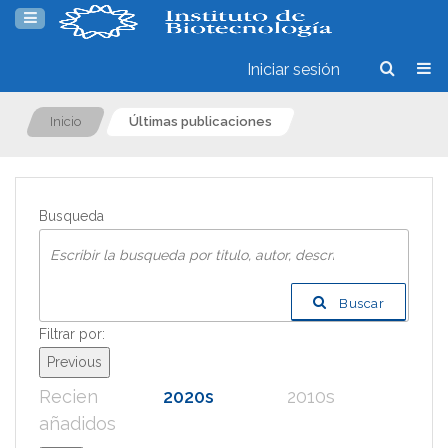
Iniciar sesión
Inicio
Últimas publicaciones
Busqueda
Buscar
Filtrar por:
Previous
Recien
2020s
2010s
200
añadidos