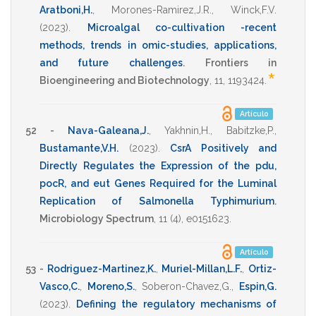
Aratboni,H.
,
Morones-Ramirez,J.R.
,
Winck,F.V.
(2023)
.
Microalgal co-cultivation -recent
methods, trends in omic-studies, applications,
and future challenges
.
Frontiers in
*
Bioengineering and Biotechnology
,
11
,
1193424
.
Artículo
52 -
Nava-Galeana,J.
,
Yakhnin,H.
,
Babitzke,P.
,
Bustamante,V.H.
(2023)
.
CsrA Positively and
Directly Regulates the Expression of the pdu,
pocR, and eut Genes Required for the Luminal
Replication of Salmonella Typhimurium
.
Microbiology Spectrum
,
11
(4),
e0151623
.
Artículo
53 -
Rodriguez-Martinez,K.
,
Muriel-Millan,L.F.
,
Ortiz-
Vasco,C.
,
Moreno,S.
,
Soberon-Chavez,G.
,
Espin,G.
(2023)
.
Defining the regulatory mechanisms of