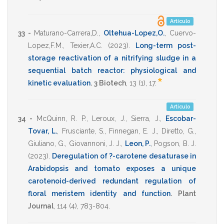
Artículo
33 -
Maturano-Carrera,D.
,
Oltehua-Lopez,O.
,
Cuervo-
Lopez,F.M.
,
Texier,A.C.
(2023)
.
Long-term post-
storage reactivation of a nitrifying sludge in a
sequential batch reactor: physiological and
*
kinetic evaluation
.
3 Biotech
,
13
(1),
17
.
Artículo
34 -
McQuinn, R. P.
,
Leroux, J.
,
Sierra, J.
,
Escobar-
Tovar, L.
,
Frusciante, S.
,
Finnegan, E. J.
,
Diretto, G.
,
Giuliano, G.
,
Giovannoni, J. J.
,
Leon, P.
,
Pogson, B. J.
(2023)
.
Deregulation of ?-carotene desaturase in
Arabidopsis and tomato exposes a unique
carotenoid-derived redundant regulation of
floral meristem identity and function
.
Plant
Journal
,
114
(4),
783-804
.