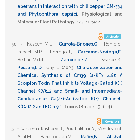
aberrans in interaction with chili pepper CM-334
and Phytophthora capsici
.
Physiological and
Molecular Plant Pathology
,
123
,
101942
.
Artículo
50 -
Naseem,M.U.
,
Gurrola-Briones,G.
,
Romero-
Imbachi,M.R.
,
Borrego,J.
,
Carcamo-Noriega,E.
,
Beltran-Vidal,J.
,
Zamudio,F.Z.
,
Shakeel,K.
,
Possani,L.D.
,
Panyi,G.
(2023)
.
Characterization and
Chemical Synthesis of Cm39 (a-KTx 4.8): A
Scorpion Toxin That Inhibits Voltage-Gated K(+)
Channel K(V)1.2 and Small- and Intermediate-
Conductance Ca(2+)-Activated K(+) Channels
K(Ca)2.2 and K(Ca)3.1
.
Toxins (Basel)
,
15
(1),
41
.
Revisión
51 -
Naseema Rasheed,R.
,
Pourbakhtiar,A.
,
Mehdizadeh
Allaf,M.
,
Baharlooeian,M.
,
Rafiei,N.
,
Alishah