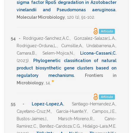
sigma factor RpoS degradation in Azotobacter
vinelandii and Pseudomonas aeruginosa
.
Molecular Microbiology
,
120
(1),
91-102
.
Artículo
54 -
Rodriguez-Sanchez,A.C.
,
Gonzalez-Salazar,L.A.
,
Rodriguez-Orduna,L.
,
Cumsille,A.
,
Undabarrena,A.
,
Camara,B.
,
Selem-Mojica,N.
,
Licona-Cassani,C.
(2023)
.
Phylogenetic classification of natural
product biosynthetic gene clusters based on
regulatory mechanisms
.
Frontiers in
*
Microbiology
,
14
.
Artículo
55 -
Lopez-Lopez,A.
,
Santiago-Hernandez,A.
,
Cayetano-Cruz,M.
,
Garcia-Huante,Y.
,
Campos,J.E.
,
Bustos-Jaimes,I.
,
Marsch-Moreno,R.
,
Cano-
Ramirez,C.
,
Benitez-Cardoza,C.G.
,
Hidalgo-Lara,M.E.