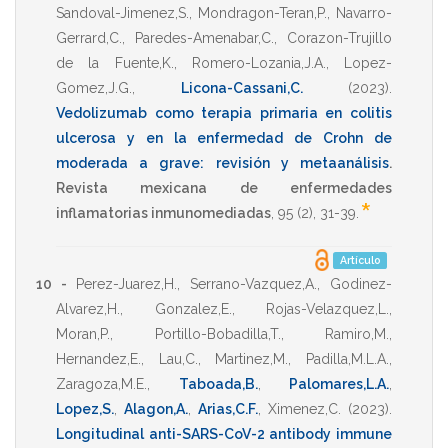
Sandoval-Jimenez,S.
,
Mondragon-Teran,P.
,
Navarro-
Gerrard,C.
,
Paredes-Amenabar,C.
,
Corazon-Trujillo
de la Fuente,K.
,
Romero-Lozania,J.A.
,
Lopez-
Gomez,J.G.
,
Licona-Cassani,C.
(2023)
.
Vedolizumab como terapia primaria en colitis
ulcerosa y en la enfermedad de Crohn de
moderada a grave: revisión y metaanálisis
.
Revista mexicana de enfermedades
*
inflamatorias inmunomediadas
,
95
(2),
31-39
.
Artículo
10 -
Perez-Juarez,H.
,
Serrano-Vazquez,A.
,
Godinez-
Alvarez,H.
,
Gonzalez,E.
,
Rojas-Velazquez,L.
,
Moran,P.
,
Portillo-Bobadilla,T.
,
Ramiro,M.
,
Hernandez,E.
,
Lau,C.
,
Martinez,M.
,
Padilla,M.L.A.
,
Zaragoza,M.E.
,
Taboada,B.
,
Palomares,L.A.
,
Lopez,S.
,
Alagon,A.
,
Arias,C.F.
,
Ximenez,C.
(2023)
.
Longitudinal anti-SARS-CoV-2 antibody immune