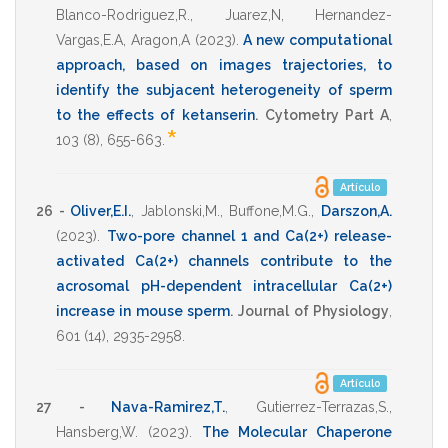
Blanco-Rodriguez,R.
,
Juarez,N
,
Hernandez-
Vargas,E.A
,
Aragon,A
(2023)
.
A new computational
approach, based on images trajectories, to
identify the subjacent heterogeneity of sperm
to the effects of ketanserin
.
Cytometry Part A
,
*
103
(8),
655-663
.
Artículo
26 -
Oliver,E.I.
,
Jablonski,M.
,
Buffone,M.G.
,
Darszon,A.
(2023)
.
Two-pore channel 1 and Ca(2+) release-
activated Ca(2+) channels contribute to the
acrosomal pH-dependent intracellular Ca(2+)
increase in mouse sperm
.
Journal of Physiology
,
601
(14),
2935-2958
.
Artículo
27 -
Nava-Ramirez,T.
,
Gutierrez-Terrazas,S.
,
Hansberg,W.
(2023)
.
The Molecular Chaperone