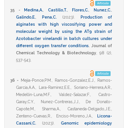
Artículo
35 -
Medina,A.
,
Castillo,T.
,
Flores,C.
,
Nunez,C.
,
Galindo,E.
,
Pena,C.
(2023)
.
Production of
alginates with high viscosifying power and
molecular weight by using the AT9 strain of
Azotobacter vinelandii in batch cultures under
different oxygen transfer conditions
.
Journal of
Chemical Technology & Biotechnology
,
98
(2),
537-543
.
Artículo
36 -
Mejia-Ponce,P.M.
,
Ramos-Gonzalez,E.J.
,
Ramos-
Garcia,A.A.
,
Lara-Ramirez,E.E.
,
Soriano-Herrera,A.R.
,
Medellin-Luna,M.F.
,
Valdez-Salazar,F.
,
Castro-
Garay,C.Y.
,
Nunez-Contreras,J.J.
,
De Donato-
Capote,M.
,
Sharma,A.
,
Castaneda-Delgado,J.E.
,
Zenteno-Cuevas,R.
,
Enciso-Moreno,J.A.
,
Licona-
Cassani,C.
(2023)
.
Genomic epidemiology