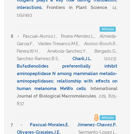
vulgaris plays a key role during mutualistic
interactions
.
Frontiers in Plant Science
,
14
,
1152493
.
Artículo
6 -
Pascual-Alonso,I.
,
Rivera-Mendez,L.
,
Almeida-
Garcia,F.
,
Valdes-Tresanco,M.E.
,
Alonso-Bosch,R.
,
Perera,W.H.
,
Arrebola-Sanchez,Y.
,
Bergado,G.
,
Sanchez-Ramirez,B.S.
,
Charli,J.L.
(2023)
.
Bufadienolides preferentially inhibit
aminopeptidase N among mammalian metallo-
aminopeptidases; relationship with effects on
human melanoma MeWo cells
.
International
Journal of Biological Macromolecules
,
229
,
825-
837
.
Artículo
7 -
Pascual-Morales,E.
,
Jimenez-Chavez,P.
,
Olivares-Grajales,J.E.
,
Sarmiento-Lopez,L.
,