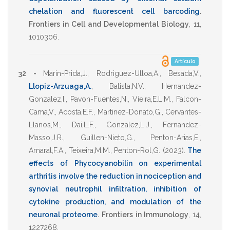
chelation and fluorescent cell barcoding
.
Frontiers in Cell and Developmental Biology
,
11
,
1010306
.
Artículo
32 -
Marin-Prida,J.
,
Rodriguez-Ulloa,A.
,
Besada,V.
,
Llopiz-Arzuaga,A.
,
Batista,N.V.
,
Hernandez-
Gonzalez,I.
,
Pavon-Fuentes,N.
,
Vieira,E.L.M.
,
Falcon-
Cama,V.
,
Acosta,E.F.
,
Martinez-Donato,G.
,
Cervantes-
Llanos,M.
,
Dai,L.F.
,
Gonzalez,L.J.
,
Fernandez-
Masso,J.R.
,
Guillen-Nieto,G.
,
Penton-Arias,E.
,
Amaral,F.A.
,
Teixeira,M.M.
,
Penton-Rol,G.
(2023)
.
The
effects of Phycocyanobilin on experimental
arthritis involve the reduction in nociception and
synovial neutrophil infiltration, inhibition of
cytokine production, and modulation of the
neuronal proteome
.
Frontiers in Immunology
,
14
,
1227268
.