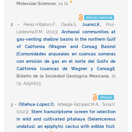
*
Molecular Sciences
,
24
(1).
Artículo nacional
2 -
Perez-Villatoro,F.
,
Davila,S.
,
Juarez,K.
,
Prol-
Ledesma,R.M.
(2023)
.
Archaeal communities at
gas-venting shallow basins in the northern Gulf
of California (Wagner and Consag Basins)
[Comunidades arqueales en cuencas someras
con emisión de gas en el norte del Golfo de
California (cuencas de Wagner y Consag)]
.
Boletin de la Sociedad Geologica Mexicana
,
75
(3),
A290623
.
Artículo
3 -
Oltehua-Lopez,O.
,
Arteaga-Vazquez,M.A.
,
Sosa,V.
(2023)
.
Stem transcriptome screen for selection
in wild and cultivated pitahaya (Selenicereus
undatus): an epiphytic cactus with edible fruit
.