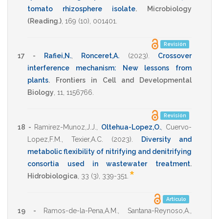
tomato rhizosphere isolate
.
Microbiology
(Reading.)
,
169
(10),
001401
.
Revisión
17 -
Rafiei,N.
,
Ronceret,A.
(2023)
.
Crossover
interference mechanism: New lessons from
plants
.
Frontiers in Cell and Developmental
Biology
,
11
,
1156766
.
Revisión
18 -
Ramirez-Munoz,J.J.
,
Oltehua-Lopez,O.
,
Cuervo-
Lopez,F.M.
,
Texier,A.C.
(2023)
.
Diversity and
metabolic flexibility of nitrifying and denitrifying
consortia used in wastewater treatment
.
*
Hidrobiologica
,
33
(3),
339-351
.
Artículo
19 -
Ramos-de-la-Pena,A.M.
,
Santana-Reynoso,A.
,