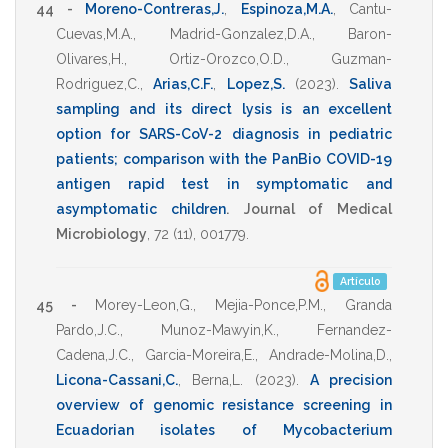
44 -
Moreno-Contreras,J.
,
Espinoza,M.A.
,
Cantu-
Cuevas,M.A.
,
Madrid-Gonzalez,D.A.
,
Baron-
Olivares,H.
,
Ortiz-Orozco,O.D.
,
Guzman-
Rodriguez,C.
,
Arias,C.F.
,
Lopez,S.
(2023)
.
Saliva
sampling and its direct lysis is an excellent
option for SARS-CoV-2 diagnosis in pediatric
patients; comparison with the PanBio COVID-19
antigen rapid test in symptomatic and
asymptomatic children
.
Journal of Medical
Microbiology
,
72
(11),
001779
.
Artículo
45 -
Morey-Leon,G.
,
Mejia-Ponce,P.M.
,
Granda
Pardo,J.C.
,
Munoz-Mawyin,K.
,
Fernandez-
Cadena,J.C.
,
Garcia-Moreira,E.
,
Andrade-Molina,D.
,
Licona-Cassani,C.
,
Berna,L.
(2023)
.
A precision
overview of genomic resistance screening in
Ecuadorian isolates of Mycobacterium