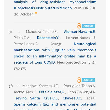
analysis of drug-resistant Mycobacterium
tuberculosis distributed in Mexico
.
PLoS ONE
,
18
*
(10 October).
Artículo
37 -
Mendoza-Portillo,E.
,
Aleman-Navarro,E.
,
Prieto,G.A.
,
Rosenstein,Y.
,
Lozano-Nuevo,J.J.
,
Perez-Lopez,A.
(2023)
.
Neurological
manifestations with jugular vein thrombosis
linked to an inflammatory profile may be a
sequela of long COVID
.
Neuroprotection
,
1
(2),
170-175
.
Artículo
38 -
Mendoza-Sanchez,J.E.
,
Rodriguez-Tobon,A.
,
Arenas-Rios,E.
,
Orta-Salazar,G.
,
Leon-Galvan,M.A.
,
Trevino Santa Cruz,C.L.
,
Chavez,J.C.
(2023)
.
Sperm calcium flux and membrane potential