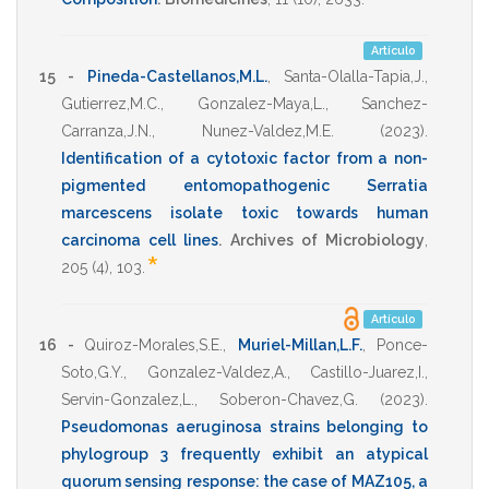
Artículo
15 -
Pineda-Castellanos,M.L.
,
Santa-Olalla-Tapia,J.
,
Gutierrez,M.C.
,
Gonzalez-Maya,L.
,
Sanchez-
Carranza,J.N.
,
Nunez-Valdez,M.E.
(2023)
.
Identification of a cytotoxic factor from a non-
pigmented entomopathogenic Serratia
marcescens isolate toxic towards human
carcinoma cell lines
.
Archives of Microbiology
,
*
205
(4),
103
.
Artículo
16 -
Quiroz-Morales,S.E.
,
Muriel-Millan,L.F.
,
Ponce-
Soto,G.Y.
,
Gonzalez-Valdez,A.
,
Castillo-Juarez,I.
,
Servin-Gonzalez,L.
,
Soberon-Chavez,G.
(2023)
.
Pseudomonas aeruginosa strains belonging to
phylogroup 3 frequently exhibit an atypical
quorum sensing response: the case of MAZ105, a