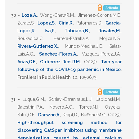
Artículo
30 -
Loza,A.
,
Wong-Chew,R.M.
,
Jimenez-Corona,M.E.
,
Zarate,S.
,
Lopez,S.
,
Ciria,R.
,
Palomares,D.
,
Garcia-
Lopez,R.
,
Isa,P.
,
Taboada,B.
,
Rosales,M.
,
Boukadida,C.
,
Herrera-Estrella,A.
,
Mojica,N.S.
,
Rivera-Gutierrez,X.
,
Munoz-Medina,J.E.
,
Salas-
Lais,A.G.
,
Sanchez-Flores,A.
,
Vazquez-Perez,J.A.
,
Arias,C.F.
,
Gutierrez-Rios,R.M.
(2023)
.
Two-year
follow-up of the COVID-19 pandemic in Mexico
.
Frontiers in Public Health
,
10
,
1050673
.
Artículo
31 -
Luque,G.M.
,
Schiavi-Ehrenhaus,L.J.
,
Jablonski,M.
,
Balestrini,P.A.
,
Novero,A.G.
,
Torres,N.I.
,
Osycka-
Salut,C.E.
,
Darszon,A.
,
Krapf,D.
,
Buffone,M.G.
(2023)
.
High-throughput screening method for
discovering CatSper inhibitors using membrane
depolarization caused by external calcium