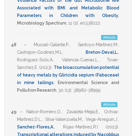
Virulence Factors of the Gut Microbiome Are
Associated with BMI and Metabolic Blood
Parameters in Children with Obesity
.
Microbiology Spectrum
,
11
(2),
e0338222
.
Artículo
48 -
Mussali-Galante,P.
,
Santoyo-Martinez,M.
,
Castrejon-Godinez,M.L
,
Breton-Deval,L.
,
Rodriguez-Solis,A.
,
Valencia-Cuevas,L.
,
Tovar-
Sanchez,E.
(2023)
.
The bioaccumulation potential
of heavy metals by Gliricidia sepium (Fabaceae)
in mine tailings
.
Environmental Science and
Pollution Research
,
30
(13),
38982-38999
.
Artículo
49 -
Nabor-Romero,O.
,
Zavaleta-Mejia,E.
,
Ochoa-
Martinez,D.L.
,
Silva-Valenzuela,M.
,
Vega-Arreguin,J.
,
Sanchez-Flores,A.
,
Rojas-Martinez,R.I
(2023)
.
Transcriptional alterations induced by Nacobbus