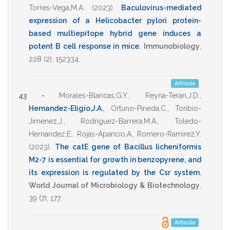
Torres-Vega,M.A.
(2023)
.
Baculovirus-mediated
expression of a Helicobacter pylori protein-
based multiepitope hybrid gene induces a
potent B cell response in mice
.
Immunobiology
,
228
(2),
152334
.
Artículo
43 -
Morales-Blancas,G.Y.
,
Reyna-Teran,J.D.
,
Hernandez-Eligio,J.A.
,
Ortuno-Pineda,C.
,
Toribio-
Jimenez,J.
,
Rodriguez-Barrera,M.A.
,
Toledo-
Hernandez,E.
,
Rojas-Aparicio,A.
,
Romero-Ramirez,Y.
(2023)
.
The catE gene of Bacillus licheniformis
M2-7 is essential for growth in benzopyrene, and
its expression is regulated by the Csr system
.
World Journal of Microbiology & Biotechnology
,
39
(7),
177
.
Artículo