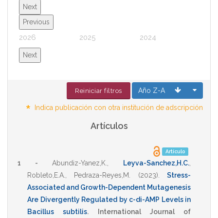
Next
Previous
2026
2025
2024
2023
Next
Año Z-A
Reiniciar filtros
*
Indica publicación con otra institución de adscripción
Artículos
Artículo
1 -
Abundiz-Yanez,K.
,
Leyva-Sanchez,H.C.
,
Robleto,E.A.
,
Pedraza-Reyes,M.
(2023)
.
Stress-
Associated and Growth-Dependent Mutagenesis
Are Divergently Regulated by c-di-AMP Levels in
Bacillus subtilis
.
International Journal of