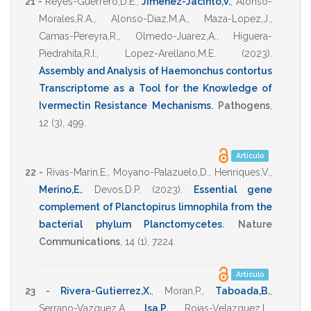
21 -
Reyes-Guerrero,D.E.
,
Jimenez-Jacinto,V.
,
Alonso-
Morales,R.A.
,
Alonso-Diaz,M.A.
,
Maza-Lopez,J.
,
Camas-Pereyra,R.
,
Olmedo-Juarez,A.
,
Higuera-
Piedrahita,R.I.
,
Lopez-Arellano,M.E.
(2023)
.
Assembly and Analysis of Haemonchus contortus
Transcriptome as a Tool for the Knowledge of
Ivermectin Resistance Mechanisms
.
Pathogens
,
12
(3),
499
.
Artículo
22 -
Rivas-Marin,E.
,
Moyano-Palazuelo,D.
,
Henriques,V.
,
Merino,E.
,
Devos,D.P.
(2023)
.
Essential gene
complement of Planctopirus limnophila from the
bacterial phylum Planctomycetes
.
Nature
Communications
,
14
(1),
7224
.
Artículo
23 -
Rivera-Gutierrez,X.
,
Moran,P.
,
Taboada,B.
,
Serrano-Vazquez,A.
,
Isa,P.
,
Rojas-Velazquez,L.
,