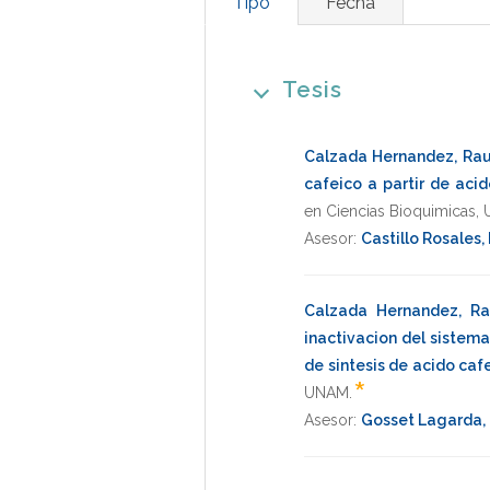
Tipo
Fecha
Tesis
Calzada Hernandez, Rau
cafeico a partir de aci
en Ciencias Bioquimicas
,
Asesor:
Castillo Rosales
Calzada Hernandez, Ra
inactivacion del sistem
de sintesis de acido caf
*
UNAM
.
Asesor:
Gosset Lagarda,