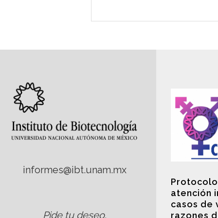
informes@ibt.unam.mx
Protocolo
atención 
casos de 
Pide tu deseo
.
razones d