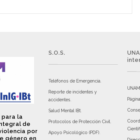
S.O.S.
UNA
inte
Teléfonos de Emergencia.
UNAM
Reporte de incidentes y
Página
accidentes
.
Consej
Salud Mental IBt
.
 para la
Coordi
Protocolos de Protección Civil
.
integral de
Científ
violencia por
Apoyo Psicológico (PDF)
.
e género en
Direc