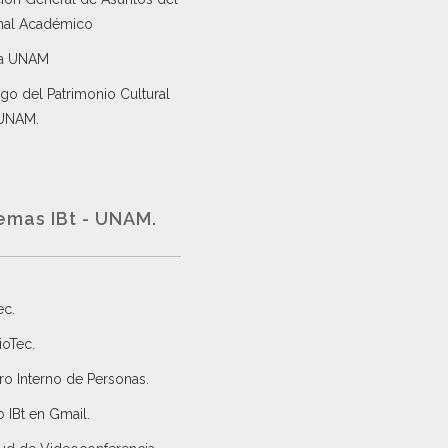
nal Académico
a UNAM
go del Patrimonio Cultural
 UNAM.
emas IBt - UNAM.
ec
.
ioTec.
ro Interno de Personas
.
 IBt en Gmail
.