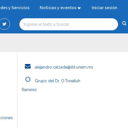
ades y Servicios
Noticias y eventos
Iniciar sesión
alejandro.calzada@ibt.unam.mx
Grupo del Dr. O.Tonatiuh
Ramirez
cciones