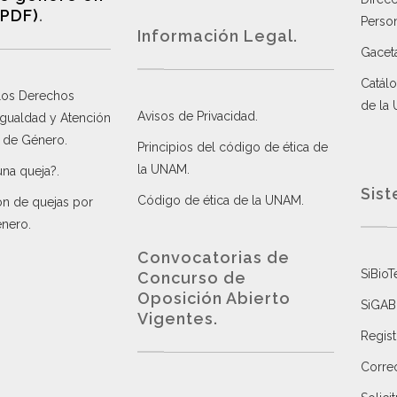
(PDF)
.
Perso
Información Legal.
Gacet
Catálo
 los Derechos
de la
Avisos de Privacidad
.
 Igualdad y Atención
a de Género
.
Principios del código de ética de
la UNAM
.
una queja?
.
Sist
Código de ética de la UNAM
.
ón de quejas por
énero
.
Convocatorias de
SiBioT
Concurso de
Oposición Abierto
SiGAB
Vigentes
.
Regist
Correo