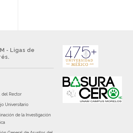
M - Ligas de
rés.
 del Rector
o Universitario
nación de la Investigación
ica
ción General de Asuntos del