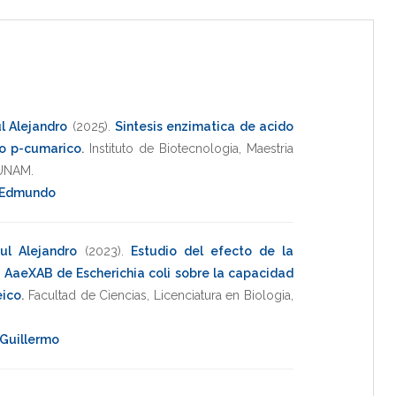
l Alejandro
(2025)
.
Sintesis enzimatica de acido
do p-cumarico
.
Instituto de Biotecnologia
,
Maestria
UNAM
.
, Edmundo
ul Alejandro
(2023)
.
Estudio del efecto de la
a AaeXAB de Escherichia coli sobre la capacidad
eico
.
Facultad de Ciencias
,
Licenciatura en Biologia
,
 Guillermo