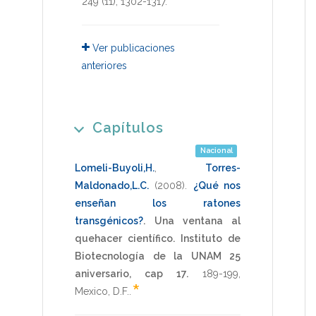
249
(11),
1302-1317
.
Ver publicaciones
anteriores
Capítulos
Nacional
Lomeli-Buyoli,H.
,
Torres-
Maldonado,L.C.
(2008)
.
¿Qué nos
enseñan los ratones
transgénicos?
.
Una ventana al
quehacer científico. Instituto de
Biotecnología de la UNAM 25
aniversario, cap 17.
189-199
,
*
Mexico, D.F.
.