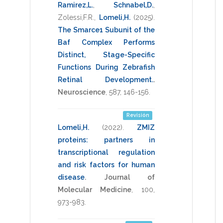
Ramirez,L.
,
Schnabel,D.
,
Zolessi,F.R.
,
Lomeli,H.
(2025)
.
The Smarce1 Subunit of the
Baf Complex Performs
Distinct, Stage-Specific
Functions During Zebrafish
Retinal Development.
.
Neuroscience
,
587
,
146-156
.
Revisión
Lomeli,H.
(2022)
.
ZMIZ
proteins: partners in
transcriptional regulation
and risk factors for human
disease
.
Journal of
Molecular Medicine
,
100
,
973-983
.