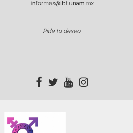
informes@ibt.unam.mx
Pide tu deseo
.