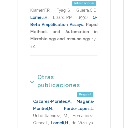
Internacional
Kramer,F.R.
,
Tyagi,S.
,
Guerra,C.E.
,
Lomeli,H.
,
Lizardi,P.M.
(1991)
.
Q-
Beta Amplification Assays
.
Rapid
Methods and Automation in
Microbiology and Immunology.
17-
22
.
Otras
publicaciones
Preprint
Cazares-Morales,A.
,
Magana-
Montiel,N.
,
Pardo-Lopez,L.
,
Uribe-Ramirez,T.M.
,
Hernandez-
Ochoa,I.
,
Lomeli,H.
,
de Vizcaya-