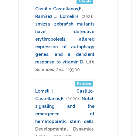
Artículo
Castillo-Castellanos,F.
,
Ramirez,L.
,
Lomeli,H.
(2021)
.
zmiz1a zebrafish mutants
have defective
erythropoiesis, altered
expression of autophagy
genes, and a deficient
response to vitamin D
.
Life
Sciences
,
284
,
119900
.
Revisión
Lomeli,H.
,
Castillo-
Castellanos,F.
(2020)
.
Notch
signaling and the
emergence of
hematopoietic stem cells
.
Developmental Dynamics
,