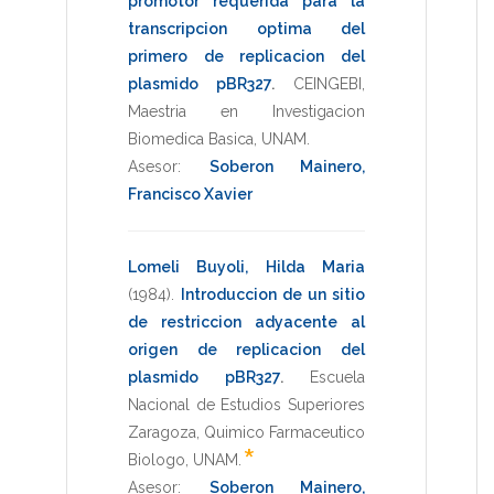
promotor requerida para la
transcripcion optima del
primero de replicacion del
plasmido pBR327
.
CEINGEBI
,
Maestria en Investigacion
Biomedica Basica
,
UNAM
.
Asesor:
Soberon Mainero,
Francisco Xavier
Lomeli Buyoli, Hilda Maria
(1984)
.
Introduccion de un sitio
de restriccion adyacente al
origen de replicacion del
plasmido pBR327
.
Escuela
Nacional de Estudios Superiores
Zaragoza
,
Quimico Farmaceutico
*
Biologo
,
UNAM
.
Asesor:
Soberon Mainero,