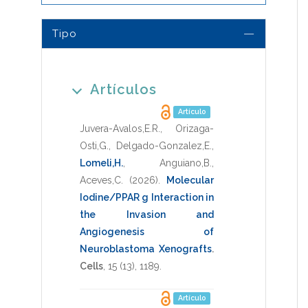
Tipo
Artículos
Artículo
Juvera-Avalos,E.R.
,
Orizaga-
Osti,G.
,
Delgado-Gonzalez,E.
,
Lomeli,H.
,
Anguiano,B.
,
Aceves,C.
(2026)
.
Molecular
Iodine/PPAR g Interaction in
the Invasion and
Angiogenesis of
Neuroblastoma Xenografts
.
Cells
,
15
(13),
1189
.
Artículo