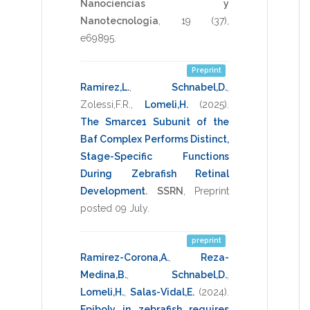
Nanociencias y
Nanotecnolog¡a
,
19
(37),
e69895
.
Preprint
Ramirez,L.
,
Schnabel,D.
,
Zolessi,F.R.
,
Lomeli,H.
(2025)
.
The Smarce1 Subunit of the
Baf Complex Performs Distinct,
Stage-Specific Functions
During Zebrafish Retinal
Development
.
SSRN
,
Preprint
posted 09 July
.
preprint
Ramirez-Corona,A.
,
Reza-
Medina,B.
,
Schnabel,D.
,
Lomeli,H.
,
Salas-Vidal,E.
(2024)
.
Epiboly in zebrafish requires