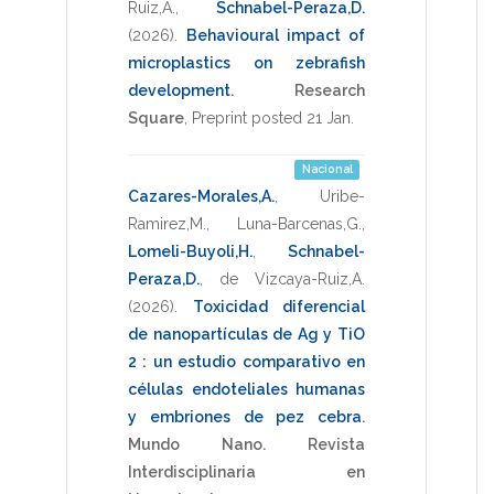
Ruiz,A.
,
Schnabel-Peraza,D.
(2026)
.
Behavioural impact of
microplastics on zebrafish
development
.
Research
Square
,
Preprint posted 21 Jan
.
Nacional
Cazares-Morales,A.
,
Uribe-
Ramirez,M.
,
Luna-Barcenas,G.
,
Lomeli-Buyoli,H.
,
Schnabel-
Peraza,D.
,
de Vizcaya-Ruiz,A.
(2026)
.
Toxicidad diferencial
de nanopartículas de Ag y TiO
2 : un estudio comparativo en
células endoteliales humanas
y embriones de pez cebra
.
Mundo Nano. Revista
Interdisciplinaria en