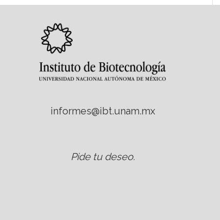
informes@ibt.unam.mx
Pide tu deseo
.