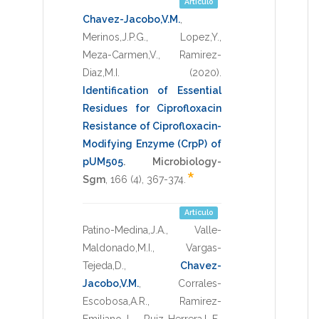
Artículo
Chavez-Jacobo,V.M.
,
Merinos,J.P.G.
,
Lopez,Y.
,
Meza-Carmen,V.
,
Ramirez-
Diaz,M.I.
(2020)
.
Identification of Essential
Residues for Ciprofloxacin
Resistance of Ciprofloxacin-
Modifying Enzyme (CrpP) of
pUM505
.
Microbiology-
*
Sgm
,
166
(4),
367-374
.
Artículo
Patino-Medina,J.A.
,
Valle-
Maldonado,M.I.
,
Vargas-
Tejeda,D.
,
Chavez-
Jacobo,V.M.
,
Corrales-
Escobosa,A.R.
,
Ramirez-
Emiliano,J.
,
Ruiz-Herrera,L.F.
,