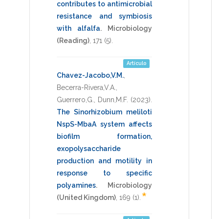
contributes to antimicrobial
resistance and symbiosis
with alfalfa
.
Microbiology
(Reading)
,
171
(5).
Artículo
Chavez-Jacobo,V.M.
,
Becerra-Rivera,V.A.
,
Guerrero,G.
,
Dunn,M.F.
(2023)
.
The Sinorhizobium meliloti
NspS-MbaA system affects
biofilm formation,
exopolysaccharide
production and motility in
response to specific
polyamines
.
Microbiology
*
(United Kingdom)
,
169
(1).