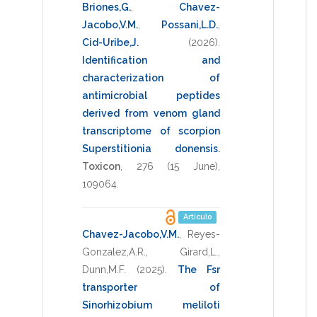
Briones,G.
,
Chavez-
Jacobo,V.M.
,
Possani,L.D.
,
Cid-Uribe,J.
(2026)
.
Identification and
characterization of
antimicrobial peptides
derived from venom gland
transcriptome of scorpion
Superstitionia donensis
.
Toxicon
,
276
(15 June),
109064
.
Artículo
Chavez-Jacobo,V.M.
,
Reyes-
Gonzalez,A.R.
,
Girard,L.
,
Dunn,M.F.
(2025)
.
The Fsr
transporter of
Sinorhizobium meliloti