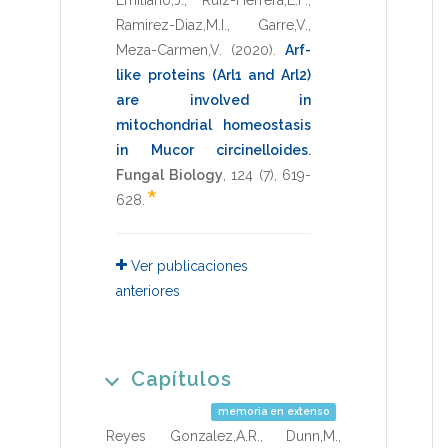
Ramirez-Diaz,M.I.
,
Garre,V.
,
Meza-Carmen,V.
(2020)
.
Arf-
like proteins (Arl1 and Arl2)
are involved in
mitochondrial homeostasis
in Mucor circinelloides
.
Fungal Biology
,
124
(7),
619-
*
628
.
Ver publicaciones
anteriores
Capítulos
memoria en extenso
Reyes Gonzalez,A.R.
,
Dunn,M.
,