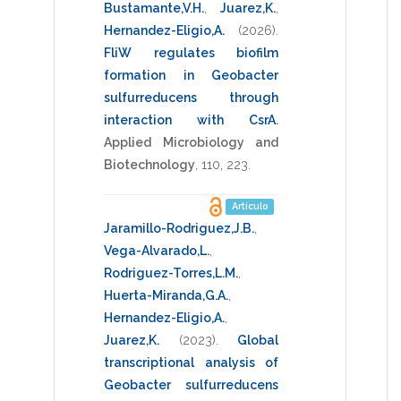
Bustamante,V.H.
,
Juarez,K.
,
Hernandez-Eligio,A.
(2026)
.
FliW regulates biofilm
formation in Geobacter
sulfurreducens through
interaction with CsrA
.
Applied Microbiology and
Biotechnology
,
110
,
223
.
Artículo
Jaramillo-Rodriguez,J.B.
,
Vega-Alvarado,L.
,
Rodriguez-Torres,L.M.
,
Huerta-Miranda,G.A.
,
Hernandez-Eligio,A.
,
Juarez,K.
(2023)
.
Global
transcriptional analysis of
Geobacter sulfurreducens