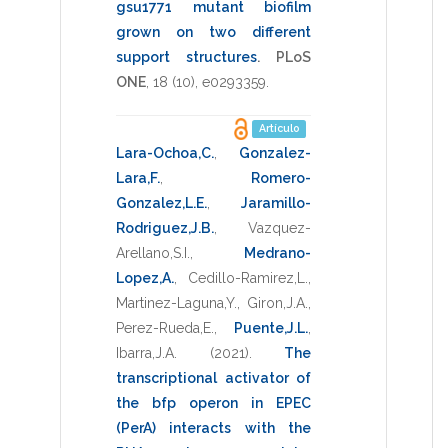
gsu1771 mutant biofilm
grown on two different
support structures
.
PLoS
ONE
,
18
(10),
e0293359
.
Artículo
Lara-Ochoa,C.
,
Gonzalez-
Lara,F.
,
Romero-
Gonzalez,L.E.
,
Jaramillo-
Rodriguez,J.B.
,
Vazquez-
Arellano,S.I.
,
Medrano-
Lopez,A.
,
Cedillo-Ramirez,L.
,
Martinez-Laguna,Y.
,
Giron,J.A.
,
Perez-Rueda,E.
,
Puente,J.L.
,
Ibarra,J.A.
(2021)
.
The
transcriptional activator of
the bfp operon in EPEC
(PerA) interacts with the