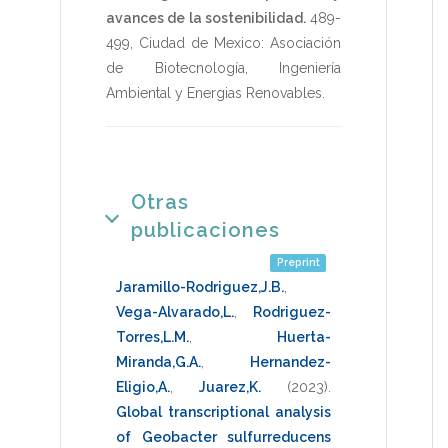
avances de la sostenibilidad.
489-
499
,
Ciudad de Mexico: Asociación
de Biotecnología, Ingeniería
Ambiental y Energias Renovables
.
Otras
publicaciones
Preprint
Jaramillo-Rodriguez,J.B.
,
Vega-Alvarado,L.
,
Rodriguez-
Torres,L.M.
,
Huerta-
Miranda,G.A.
,
Hernandez-
Eligio,A.
,
Juarez,K.
(2023)
.
Global transcriptional analysis
of Geobacter sulfurreducens