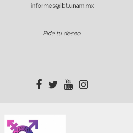
informes@ibt.unam.mx
Pide tu deseo
.