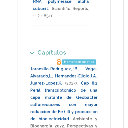
RNA polymerase alpha
subunit
.
Scientific Reports
,
11
(1),
8541
.
Capítulos
Memoria in extenso
Jaramillo-Rodriguez,J.B.
,
Vega-
Alvarado,L.
,
Hernandez-Eligio,J.A.
,
Juarez-Lopez,K.
(2023)
.
Cap 8.2
Perfil transcriptomico de una
cepa mutante de Geobacter
sulfurreducens con mayor
reduccion de Fe (III) y produccion
de bioelectricidad
.
Ambiente y
Bioenergía 2022. Perspectivas y