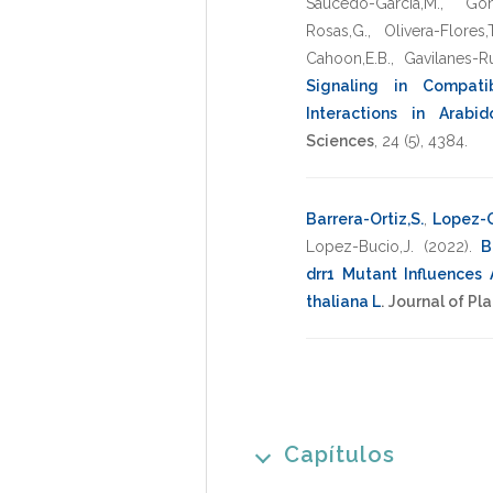
Saucedo-Garcia,M.
,
Gon
Rosas,G.
,
Olivera-Flores,T
Cahoon,E.B.
,
Gavilanes-Ru
Signaling in Compati
Interactions in Arabid
Sciences
,
24
(5),
4384
.
Barrera-Ortiz,S.
,
Lopez-G
Lopez-Bucio,J.
(2022)
.
B
drr1 Mutant Influences 
thaliana L
.
Journal of Pl
Capítulos