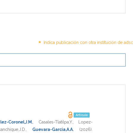
*
Indica publicación con otra institución de ads
Artículo
lez-Coronel,J.M.
,
Casales-Tlatilpa,Y.
,
Lopez-
nchique,J.D.
,
Guevara-Garcia,A.A.
(2026)
.