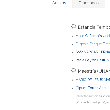
Activos
Graduados
Estancia Tempo
M. en C. Ramsés Urie
Eugenio Enrique Tirad
Sofía VARGAS HERN
Paola Gaytan Castillo
Maestría (UNAM
MARIO DE JESUS M
Gipumi Torres Abe
Caracterización funciona
(Phaseolus vulgaris), en