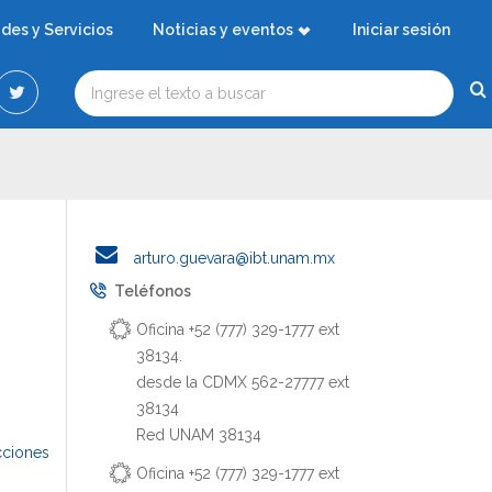
ades y Servicios
Noticias y eventos
Iniciar sesión
arturo.guevara@ibt.unam.mx
Teléfonos
Oficina +52 (777) 329-1777 ext
38134.
desde la CDMX 562-27777 ext
38134
Red UNAM 38134
cciones
Oficina +52 (777) 329-1777 ext