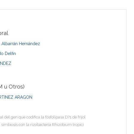
ral
l Albarrán Hernández
o Delfin
ÁNDEZ
 u Otros)
ARTINEZ ARAGON
l del gen que codifica la fosfolipasa D?1 de frijol
 simbiosis con la rizobacteria Rhizobium tropici