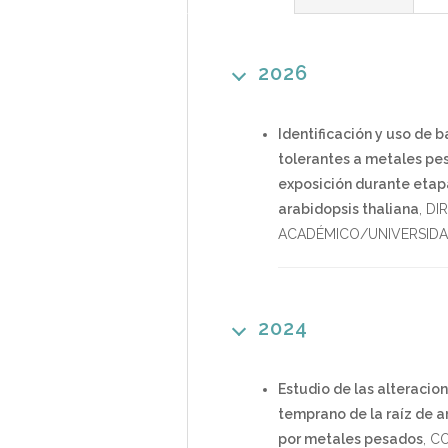
2026
Identificación y uso de 
tolerantes a metales pes
exposición durante etapa
arabidopsis thaliana
,
DI
ACADÉMICO/UNIVERSID
2024
Estudio de las alteracio
temprano de la raíz de ar
por metales pesados
,
CO