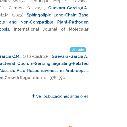
zalez-Solis,A.
,
Rodriguez-Mejia,P.
,
Lozano-
.J.
,
Carmona-Salazar,L.
,
Guevara-Garcia,A.A.
,
iz,M.
(2023)
.
Sphingolipid Long-Chain Base
ble and Non-Compatible Plant-Pathogen
opsis
.
International Journal of Molecular
Artículo
arcia,C.M.
,
Ortiz-Castro,R.
,
Guevara-Garcia,A.
,
acterial Quorum-Sensing Signaling-Related
Abscisic Acid Responsiveness in Arabidopsis
ant Growth Regulation
,
41
,
376-390
.
Ver publicaciones anteriores