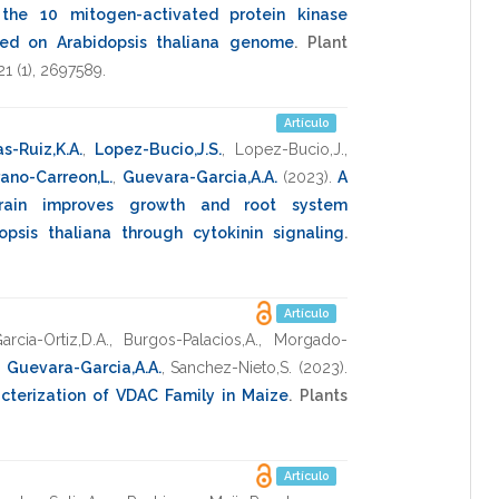
 the 10 mitogen-activated protein kinase
ed on Arabidopsis thaliana genome
.
Plant
21
(1),
2697589
.
Artículo
s-Ruiz,K.A.
,
Lopez-Bucio,J.S.
,
Lopez-Bucio,J.
,
rano-Carreon,L.
,
Guevara-Garcia,A.A.
(2023)
.
A
strain improves growth and root system
psis thaliana through cytokinin signaling
.
Artículo
arcia-Ortiz,D.A.
,
Burgos-Palacios,A.
,
Morgado-
,
Guevara-Garcia,A.A.
,
Sanchez-Nieto,S.
(2023)
.
acterization of VDAC Family in Maize
.
Plants
Artículo