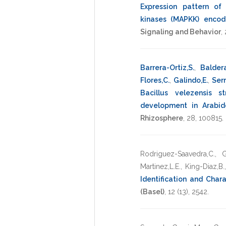
Expression pattern of
kinases (MAPKK) encod
Signaling and Behavior
,
Barrera-Ortiz,S.
,
Baldera
Flores,C.
,
Galindo,E.
,
Ser
Bacillus velezensis 
development in Arabido
Rhizosphere
,
28
,
100815
.
Rodriguez-Saavedra,C.
,
G
Martinez,L.E.
,
King-Diaz,B.
Identification and Char
(Basel)
,
12
(13),
2542
.