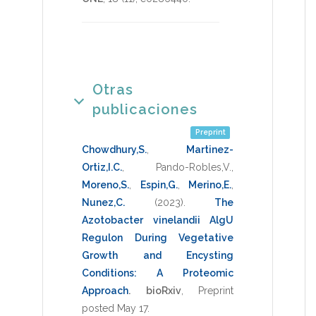
Otras
publicaciones
Preprint
Chowdhury,S.
,
Martinez-
Ortiz,I.C.
,
Pando-Robles,V.
,
Moreno,S.
,
Espin,G.
,
Merino,E.
,
Nunez,C.
(2023)
.
The
Azotobacter vinelandii AlgU
Regulon During Vegetative
Growth and Encysting
Conditions: A Proteomic
Approach
.
bioRxiv
,
Preprint
posted May 17
.