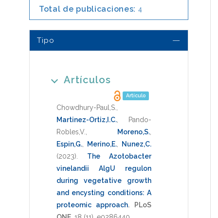
Total de publicaciones:
4
Tipo
Artículos
Artículo
Chowdhury-Paul,S.
,
Martinez-Ortiz,I.C.
,
Pando-
Robles,V.
,
Moreno,S.
,
Espin,G.
,
Merino,E.
,
Nunez,C.
(2023)
.
The Azotobacter
vinelandii AlgU regulon
during vegetative growth
and encysting conditions: A
proteomic approach
.
PLoS
ONE
,
18
(11),
e0286440
.