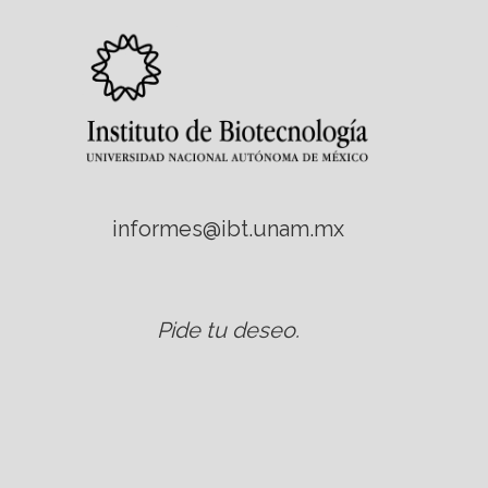
informes@ibt.unam.mx
Pide tu deseo
.