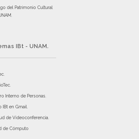
go del Patrimonio Cultural
 UNAM.
emas IBt - UNAM.
ec
.
ioTec.
ro Interno de Personas
.
 IBt en Gmail
.
tud de Videoconferencia.
d de Cómputo