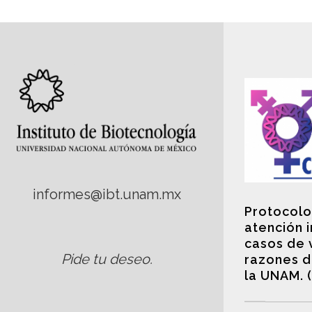
informes@ibt.unam.mx
Protocolo
atención 
casos de 
Pide tu deseo
.
razones d
la UNAM. 