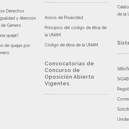
Catálo
 los Derechos
de la
Avisos de Privacidad
.
 Igualdad y Atención
a de Género
.
Principios del código de ética de
la UNAM
.
una queja?
.
Sist
Código de ética de la UNAM
.
ón de quejas por
énero
.
Convocatorias de
SiBioT
Concurso de
Oposición Abierto
SiGAB
Vigentes
.
Regist
Correo
Solici
Unida