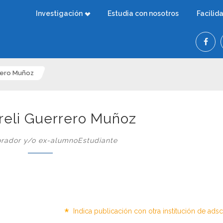
Investigación
Estudia con nosotros
Facilid
rrero Muñoz
areli Guerrero Muñoz
rador y/o ex-alumnoEstudiante
*
Indica publicación con otra institución de ads