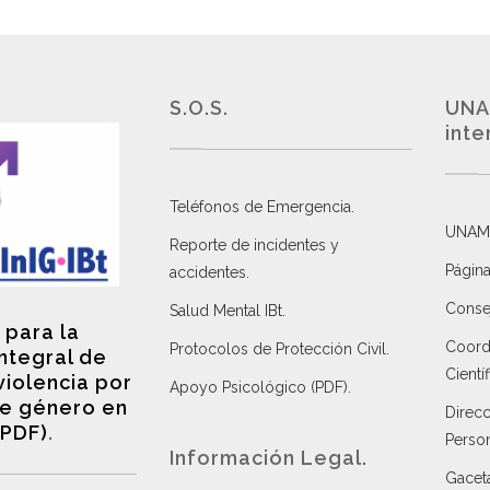
S.O.S.
UNA
inte
Teléfonos de Emergencia.
UNAM
Reporte de incidentes y
Página
accidentes
.
Consej
Salud Mental IBt
.
 para la
Coordi
Protocolos de Protección Civil
.
integral de
Científ
violencia por
Apoyo Psicológico (PDF)
.
e género en
Direc
(PDF)
.
Perso
Información Legal.
Gacet