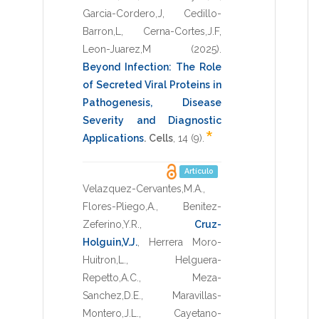
Garcia-Cordero,J
,
Cedillo-
Barron,L
,
Cerna-Cortes,J.F
,
Leon-Juarez,M
(2025)
.
Beyond Infection: The Role
of Secreted Viral Proteins in
Pathogenesis, Disease
Severity and Diagnostic
*
Applications
.
Cells
,
14
(9).
Artículo
Velazquez-Cervantes,M.A.
,
Flores-Pliego,A.
,
Benitez-
Zeferino,Y.R.
,
Cruz-
Holguin,V.J.
,
Herrera Moro-
Huitron,L.
,
Helguera-
Repetto,A.C.
,
Meza-
Sanchez,D.E.
,
Maravillas-
Montero,J.L.
,
Cayetano-