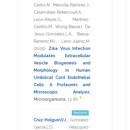
Castro,N.
,
Mancilla-Ramirez,J.
,
Casarrubias-Betancourt,A.
,
Leon-Reyes,G.
,
Martinez-
Castillo,M.
,
Wong-Baeza,I.
,
De
Jesus-Gonzalez,L.A.
,
Baeza-
Ramirez,M.I.
,
Leon-Juarez,M.
(2025)
.
Zika Virus Infection
Modulates Extracellular
Vesicle Biogenesis and
Morphology in Human
Umbilical Cord Endothelial
Cells: A Proteomic and
Microscopic Analysis
.
*
Microorganisms
,
13
(6).
Revisión
Cruz-Holguin,V.J.
,
Gonzalez-
Garcia,L.D.
,
Velazquez-