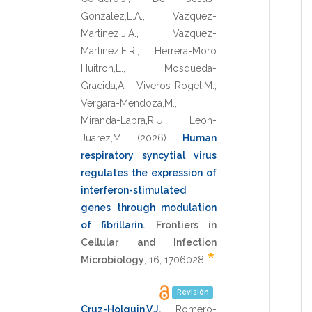
Gonzalez,L.A.
,
Vazquez-
Martinez,J.A.
,
Vazquez-
Martinez,E.R.
,
Herrera-Moro
Huitron,L.
,
Mosqueda-
Gracida,A.
,
Viveros-Rogel,M.
,
Vergara-Mendoza,M.
,
Miranda-Labra,R.U.
,
Leon-
Juarez,M.
(2026)
.
Human
respiratory syncytial virus
regulates the expression of
interferon-stimulated
genes through modulation
of fibrillarin
.
Frontiers in
Cellular and Infection
*
Microbiology
,
16
,
1706028
.
Revisión
Cruz-Holguin,V.J.
,
Romero-