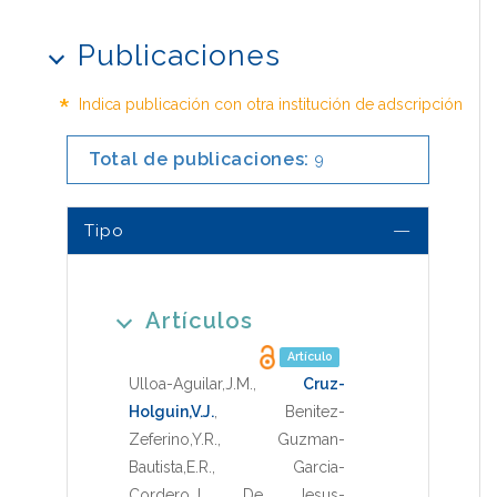
Publicaciones
*
Indica publicación con otra institución de adscripción
Total de publicaciones:
9
Tipo
Artículos
Artículo
Ulloa-Aguilar,J.M.
,
Cruz-
Holguin,V.J.
,
Benitez-
Zeferino,Y.R.
,
Guzman-
Bautista,E.R.
,
Garcia-
Cordero,J.
,
De Jesus-