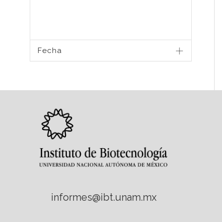
Fecha
informes@ibt.unam.mx