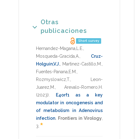
Otras
publicaciones
Short survey
Hernandez-Magana,L.E.
,
Mosqueda-Gracida,A.
,
Cruz-
Holguin,V.J.
,
Martinez-Castillo,M.
,
Fuentes-Panana,E.M.
,
Rozmyslowicz,T.
,
Leon-
Juarez,M.
,
Arevalo-Romero,H.
(2023)
.
E4orf1 as a key
modulator in oncogenesis and
of metabolism in Adenovirus
infection
.
Frontiers in Virology
,
*
3
.