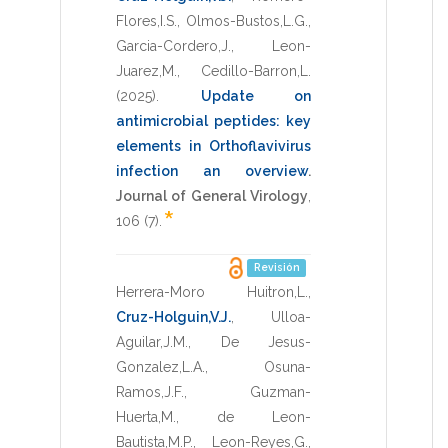
Flores,I.S.
,
Olmos-Bustos,L.G.
,
Garcia-Cordero,J.
,
Leon-
Juarez,M.
,
Cedillo-Barron,L.
(2025)
.
Update on
antimicrobial peptides: key
elements in Orthoflavivirus
infection an overview
.
Journal of General Virology
,
*
106
(7).
Revisión
Herrera-Moro Huitron,L.
,
Cruz-Holguin,V.J.
,
Ulloa-
Aguilar,J.M.
,
De Jesus-
Gonzalez,L.A.
,
Osuna-
Ramos,J.F.
,
Guzman-
Huerta,M.
,
de Leon-
Bautista,M.P.
,
Leon-Reyes,G.
,