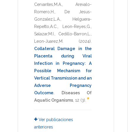
Cervantes,M.A.
,
Arevalo-
Romero,H.
,
De Jesus-
Gonzalez,L.A.
,
Helguera-
Repetto,A.C.
,
Leon-Reyes,G.
,
Salazar,M.I.
,
Cedillo-Barron,L.
,
Leon-Juarez,M.
(2024)
.
Collateral Damage in the
Placenta during Viral
Infection in Pregnancy: A
Possible Mechanism for
Vertical Transmission and an
Adverse Pregnancy
Outcome
.
Diseases Of
*
Aquatic Organisms
,
12
(3).
Ver publicaciones
anteriores