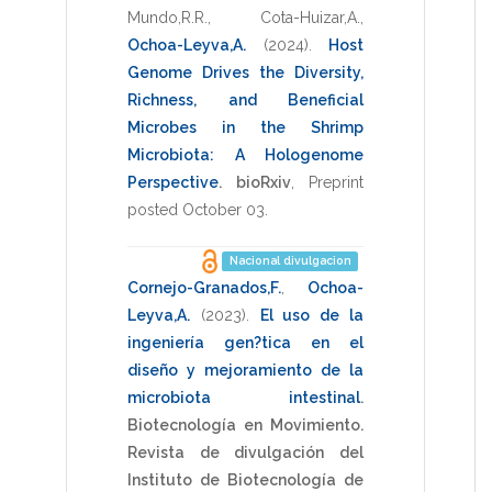
Mundo,R.R.
,
Cota-Huizar,A.
,
Ochoa-Leyva,A.
(2024)
.
Host
Genome Drives the Diversity,
Richness, and Beneficial
Microbes in the Shrimp
Microbiota: A Hologenome
Perspective
.
bioRxiv
,
Preprint
posted October 03
.
Nacional divulgacion
Cornejo-Granados,F.
,
Ochoa-
Leyva,A.
(2023)
.
El uso de la
ingeniería gen?tica en el
diseño y mejoramiento de la
microbiota intestinal
.
Biotecnología en Movimiento.
Revista de divulgación del
Instituto de Biotecnología de