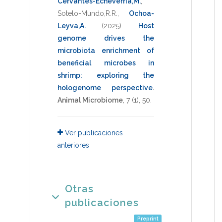
Cervantes-Echeverria,M.
,
Sotelo-Mundo,R.R.
,
Ochoa-
Leyva,A.
(2025)
.
Host
genome drives the
microbiota enrichment of
beneficial microbes in
shrimp: exploring the
hologenome perspective
.
Animal Microbiome
,
7
(1),
50
.
Ver publicaciones
anteriores
Otras
publicaciones
Preprint