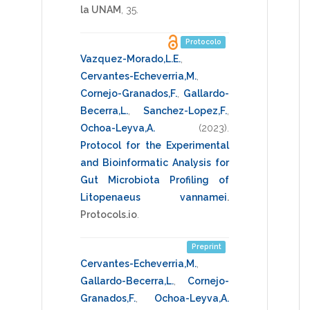
la UNAM
,
35
.
Protocolo
Vazquez-Morado,L.E.
,
Cervantes-Echeverria,M.
,
Cornejo-Granados,F.
,
Gallardo-
Becerra,L.
,
Sanchez-Lopez,F.
,
Ochoa-Leyva,A.
(2023)
.
Protocol for the Experimental
and Bioinformatic Analysis for
Gut Microbiota Profiling of
Litopenaeus vannamei
.
Protocols.io
.
Preprint
Cervantes-Echeverria,M.
,
Gallardo-Becerra,L.
,
Cornejo-
Granados,F.
,
Ochoa-Leyva,A.