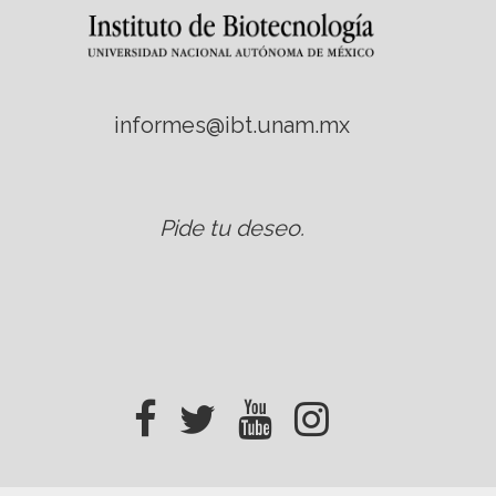
informes@ibt.unam.mx
Pide tu deseo
.