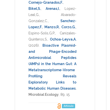
Cornejo-Granados,F.
,
Bikel,S.
,
Arenas,I.
,
Lopez-
Leal,G.
,
Alvarado-
Gonzalez,C.
,
Sanchez-
Lopez,F.
,
Manzo,R.
,
Corzo,G.
,
Espino-Solis,G.P.
,
Canizales-
Quinteros,S.
,
Ochoa-Leyva,A.
(2026)
.
Bioactive Plasmid-
and Phage-Encoded
Antimicrobial Peptides
(AMPs) in the Human Gut: A
Metatranscriptome-Virome
Profiling Reveals
Exploratory Links to
Metabolic Human Diseases
.
Microbial Ecology
,
89
,
15
.
Artículo