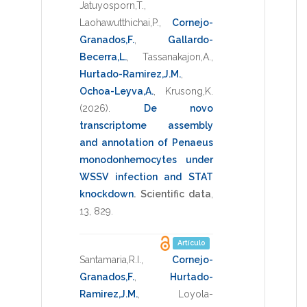
Jatuyosporn,T.
,
Laohawutthichai,P.
,
Cornejo-
Granados,F.
,
Gallardo-
Becerra,L.
,
Tassanakajon,A.
,
Hurtado-Ramirez,J.M.
,
Ochoa-Leyva,A.
,
Krusong,K.
(2026)
.
De novo
transcriptome assembly
and annotation of Penaeus
monodonhemocytes under
WSSV infection and STAT
knockdown
.
Scientific data
,
13
,
829
.
Artículo
Santamaria,R.I.
,
Cornejo-
Granados,F.
,
Hurtado-
Ramirez,J.M.
,
Loyola-