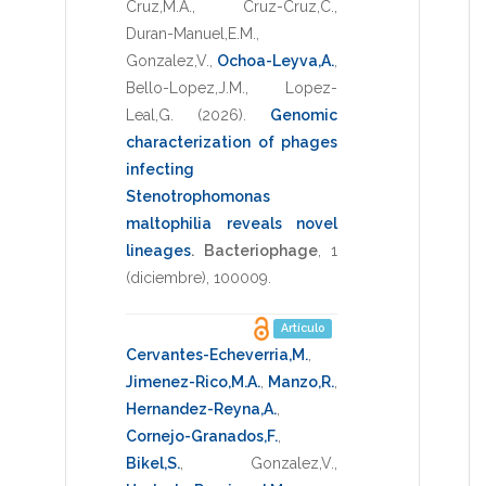
Cruz,M.A.
,
Cruz-Cruz,C.
,
Duran-Manuel,E.M.
,
Gonzalez,V.
,
Ochoa-Leyva,A.
,
Bello-Lopez,J.M.
,
Lopez-
Leal,G.
(2026)
.
Genomic
characterization of phages
infecting
Stenotrophomonas
maltophilia reveals novel
lineages
.
Bacteriophage
,
1
(diciembre),
100009
.
Artículo
Cervantes-Echeverria,M.
,
Jimenez-Rico,M.A.
,
Manzo,R.
,
Hernandez-Reyna,A.
,
Cornejo-Granados,F.
,
Bikel,S.
,
Gonzalez,V.
,