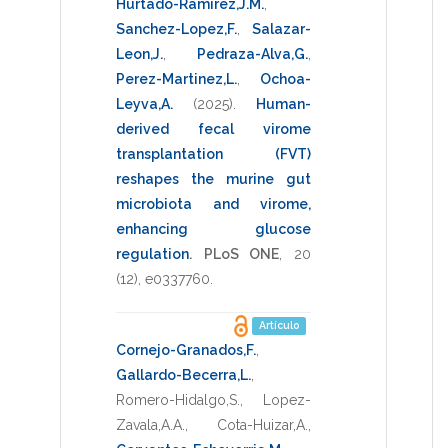
Hurtado-Ramirez,J.M.
,
Sanchez-Lopez,F.
,
Salazar-
Leon,J.
,
Pedraza-Alva,G.
,
Perez-Martinez,L.
,
Ochoa-
Leyva,A.
(2025)
.
Human-
derived fecal virome
transplantation (FVT)
reshapes the murine gut
microbiota and virome,
enhancing glucose
regulation
.
PLoS ONE
,
20
(12),
e0337760
.
Artículo
Cornejo-Granados,F.
,
Gallardo-Becerra,L.
,
Romero-Hidalgo,S.
,
Lopez-
Zavala,A.A.
,
Cota-Huizar,A.
,