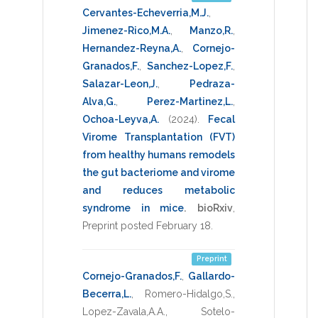
Cervantes-Echeverria,M.J.
,
Jimenez-Rico,M.A.
,
Manzo,R.
,
Hernandez-Reyna,A.
,
Cornejo-
Granados,F.
,
Sanchez-Lopez,F.
,
Salazar-Leon,J.
,
Pedraza-
Alva,G.
,
Perez-Martinez,L.
,
Ochoa-Leyva,A.
(2024)
.
Fecal
Virome Transplantation (FVT)
from healthy humans remodels
the gut bacteriome and virome
and reduces metabolic
syndrome in mice
.
bioRxiv
,
Preprint posted February 18
.
Preprint
Cornejo-Granados,F.
,
Gallardo-
Becerra,L.
,
Romero-Hidalgo,S.
,
Lopez-Zavala,A.A.
,
Sotelo-