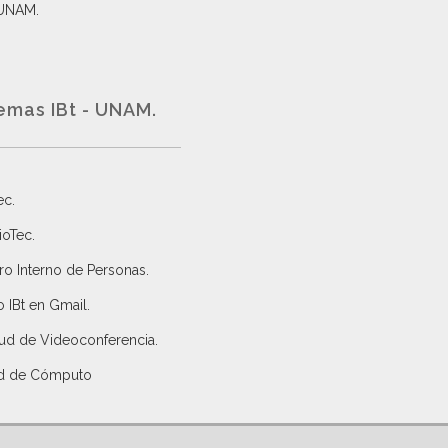
 UNAM.
emas IBt - UNAM.
ec
.
ioTec.
ro Interno de Personas
.
 IBt en Gmail
.
tud de Videoconferencia.
d de Cómputo