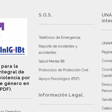
S.O.S.
UNA
inte
Teléfonos de Emergencia.
UNAM
Reporte de incidentes y
Página
accidentes
.
Consej
Salud Mental IBt
.
 para la
Coordi
Protocolos de Protección Civil
.
integral de
Científ
violencia por
Apoyo Psicológico (PDF)
.
e género en
Direc
(PDF)
.
Perso
Información Legal.
Gacet
Catálo
 los Derechos