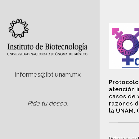
informes@ibt.unam.mx
Protocolo
atención 
casos de 
Pide tu deseo
.
razones d
la UNAM. 
Defensoría de