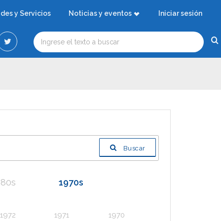
ades y Servicios
Noticias y eventos
Iniciar sesión
Buscar
980s
1970s
1972
1971
1970