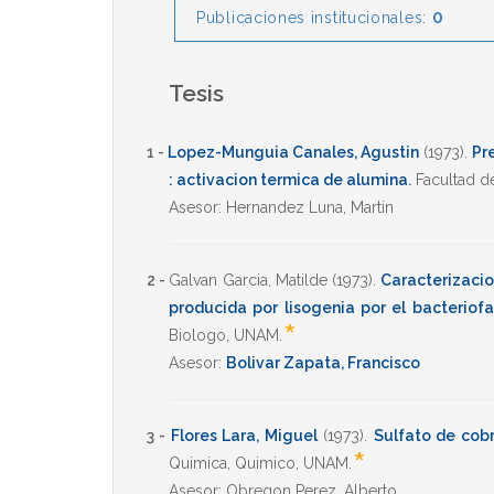
0
Publicaciones institucionales:
Tesis
1 -
Lopez-Munguia Canales, Agustin
(1973)
.
Pr
: activacion termica de alumina
.
Facultad d
Asesor:
Hernandez Luna, Martin
2 -
Galvan Garcia, Matilde
(1973)
.
Caracterizacio
producida por lisogenia por el bacterio
*
Biologo
,
UNAM
.
Asesor:
Bolivar Zapata, Francisco
3 -
Flores Lara, Miguel
(1973)
.
Sulfato de cobr
*
Quimica
,
Quimico
,
UNAM
.
Asesor:
Obregon Perez, Alberto