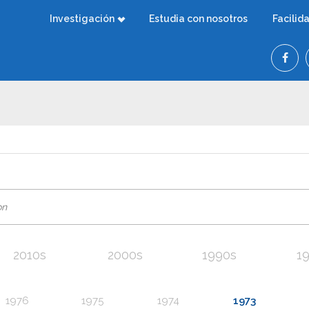
Investigación
Estudia con nosotros
Facilid
2010s
2000s
1990s
1
1976
1975
1974
1973