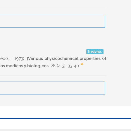
Nacional
edo,L.
(1973)
.
[Various physicochemical properties of
*
ios medicos y biologicos
,
28
(2-3),
33-40
.