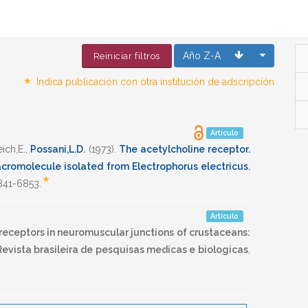
Año Z-A
Reiniciar filtros
*
Indica publicación con otra institución de adscripción
Artículo
ich,E.
,
Possani,L.D.
(1973)
.
The acetylcholine receptor.
macromolecule isolated from Electrophorus electricus
.
*
841-6853
.
Artículo
eceptors in neuromuscular junctions of crustaceans:
Revista brasileira de pesquisas medicas e biologicas
,