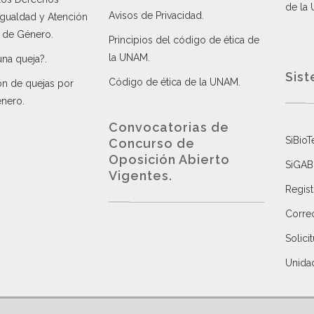
de la
Avisos de Privacidad
.
 Igualdad y Atención
a de Género
.
Principios del código de ética de
la UNAM
.
una queja?
.
Sist
Código de ética de la UNAM
.
ón de quejas por
énero
.
Convocatorias de
SiBioT
Concurso de
Oposición Abierto
SiGAB
Vigentes
.
Regist
Correo
Solici
Unida