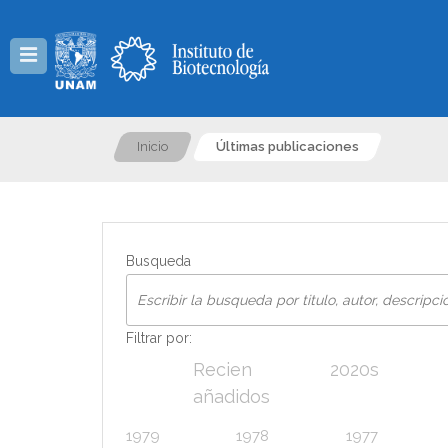
Menú
Inicio
Últimas publicaciones
Busqueda
Filtrar por:
Recien
2020s
añadidos
1979
1978
1977