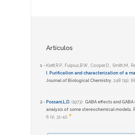
Artículos
1 -
Klett,R.P.
,
Fulpius,B.W.
,
Cooper,D.
,
Smith,M.
,
Re
I. Purification and characterization of a 
Journal of Biological Chemistry
,
248
(19),
6
2 -
Possani,L.D.
(1973)
.
GABA effects and GABA r
analysis of some stereochemical models.
*
6
(1),
31-42
.