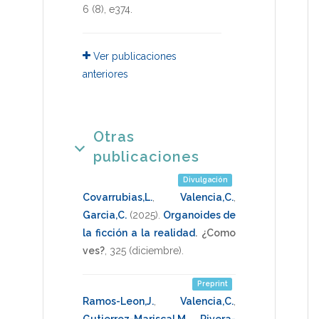
6
(8),
e374
.
Ver publicaciones
anteriores
Otras
publicaciones
Divulgación
Covarrubias,L.
,
Valencia,C.
,
Garcia,C.
(2025)
.
Organoides de
la ficción a la realidad
.
¿Como
ves?
,
325
(diciembre).
Preprint
Ramos-Leon,J.
,
Valencia,C.
,
Gutierrez-Mariscal,M.
,
Rivera-