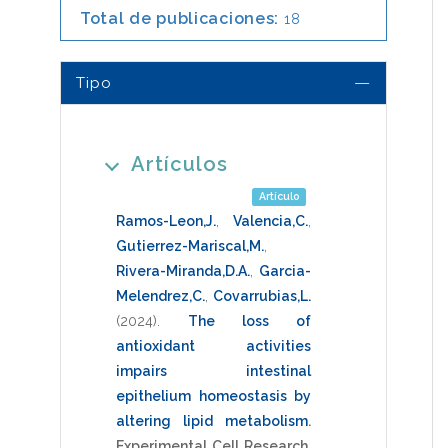
Total de publicaciones:
18
Tipo
Artículos
Artículo
Ramos-Leon,J.
,
Valencia,C.
,
Gutierrez-Mariscal,M.
,
Rivera-Miranda,D.A.
,
Garcia-
Melendrez,C.
,
Covarrubias,L.
(2024)
.
The loss of
antioxidant activities
impairs intestinal
epithelium homeostasis by
altering lipid metabolism
.
Experimental Cell Research
,