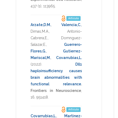
437
(1),
113965
.
Artículo
Arzate,D.M.
,
Valencia,C.
,
Dimas,M.A.
,
Antonio-
Cabrera,E.
,
Domnguez-
Salazar,E.
,
Guerrero-
Flores,G.
,
Gutierrez-
Mariscal,M.
,
Covarrubias,L.
(2022)
.
Dll1
haploinsufficiency causes
brain abnormalities with
functional relevance
.
Frontiers in Neuroscience
,
16
,
951418
.
Artículo
Covarrubias,L.
,
Martinez-