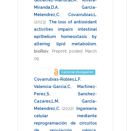
Miranda,D.A.
,
Garcia-
Melendrez,C.
,
Covarrubias,L.
(2023)
.
The loss of antioxidant
activities impairs intestinal
epithelium homeostasis by
altering lipid metabolism
.
bioRxiv
,
Preprint posted March
09
.
nacional divulgacion
Covarrubias-Robles,L.F.
,
Valencia-Garcia,C.
,
Martinez-
Perez,S.
,
Sanchez-
Cazares,L.M.
,
Garcia-
Melendrez,C.
(2022)
.
Ingeniería
celular mediante
reprogramación de circuitos
de regulación génica
.