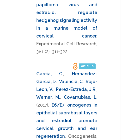
papilloma virus and
estradiol regulate
hedgehog signaling activity
in a murine model of
cervical cancer
.
Experimental Cell Research
,
381
(2),
311-322
.
Artículo
Garcia, C.
,
Hernandez-
Garcia, D.
,
Valencia, C.
,
Rojo-
Leon, V.
,
Perez-Estrada, J.R.
,
Werner, M.
,
Covarrubias, L.
(2017)
.
E6/E7 oncogenes in
epithelial suprabasal layers
and estradiol promote
cervical growth and ear
regeneration
.
Oncogenesis
,