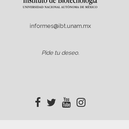
informes@ibt.unam.mx
Pide tu deseo
.