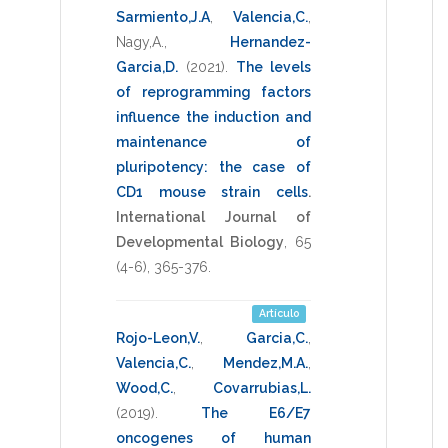
Sarmiento,J.A
,
Valencia,C.
,
Nagy,A.
,
Hernandez-
Garcia,D.
(2021)
.
The levels
of reprogramming factors
influence the induction and
maintenance of
pluripotency: the case of
CD1 mouse strain cells
.
International Journal of
Developmental Biology
,
65
(4-6),
365-376
.
Artículo
Rojo-Leon,V.
,
Garcia,C.
,
Valencia,C.
,
Mendez,M.A.
,
Wood,C.
,
Covarrubias,L.
(2019)
.
The E6/E7
oncogenes of human