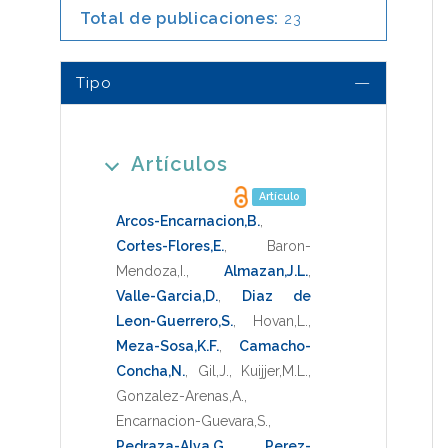
Total de publicaciones:
23
Tipo
Artículos
Artículo
Arcos-Encarnacion,B.
,
Cortes-Flores,E.
,
Baron-
Mendoza,I.
,
Almazan,J.L.
,
Valle-Garcia,D.
,
Diaz de
Leon-Guerrero,S.
,
Hovan,L.
,
Meza-Sosa,K.F.
,
Camacho-
Concha,N.
,
Gil,J.
,
Kuijjer,M.L.
,
Gonzalez-Arenas,A.
,
Encarnacion-Guevara,S.
,
Pedraza-Alva,G.
,
Perez-