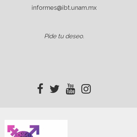
informes@ibt.unam.mx
Pide tu deseo
.