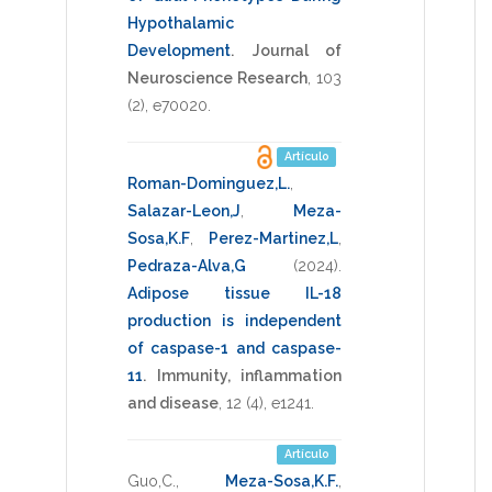
Hypothalamic
Development
.
Journal of
Neuroscience Research
,
103
(2),
e70020
.
Artículo
Roman-Dominguez,L.
,
Salazar-Leon,J
,
Meza-
Sosa,K.F
,
Perez-Martinez,L
,
Pedraza-Alva,G
(2024)
.
Adipose tissue IL-18
production is independent
of caspase-1 and caspase-
11
.
Immunity, inflammation
and disease
,
12
(4),
e1241
.
Artículo
Guo,C.
,
Meza-Sosa,K.F.
,