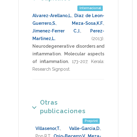
Internacional
Alvarez-Arellano,L.
,
Diaz de Leon-
Guerrero,S.
,
Meza-Sosa,K.F.
,
Jimenez-Ferrer C.,I.
,
Perez-
Martinez,L.
(2013)
.
Neurodegenerative disorders and
inflammation.
Molecular aspects
of inflammation.
173-207
,
Kerala:
Research Signpost
.
Otras
publicaciones
Preprint
Villasenor,T.
,
Valle-Garcia,D.
,
Pop,R.T.
,
Osio-Becerro,V.
,
Meza-