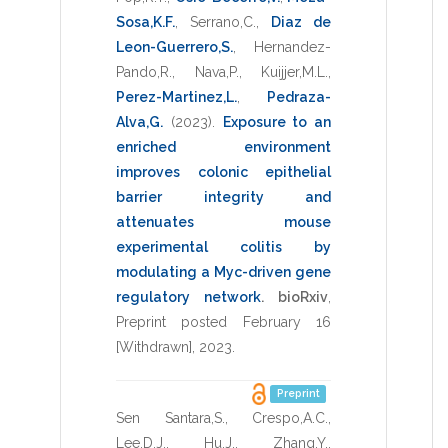
Sosa,K.F.
,
Serrano,C.
,
Diaz de
Leon-Guerrero,S.
,
Hernandez-
Pando,R.
,
Nava,P.
,
Kuijjer,M.L.
,
Perez-Martinez,L.
,
Pedraza-
Alva,G.
(2023)
.
Exposure to an
enriched environment
improves colonic epithelial
barrier integrity and
attenuates mouse
experimental colitis by
modulating a Myc-driven gene
regulatory network
.
bioRxiv
,
Preprint posted February 16
[Withdrawn]
,
2023
.
Preprint
Sen Santara,S.
,
Crespo,A.C.
,
Lee,D.J.
,
Hu,J.
,
Zhang,Y.
,