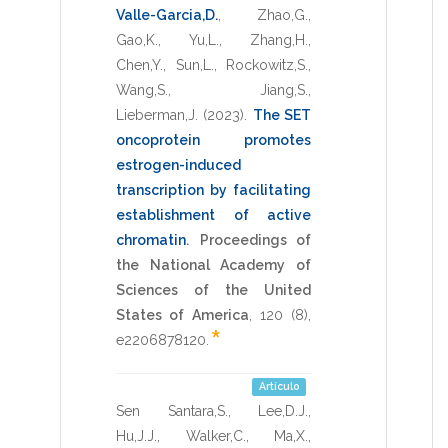
Valle-Garcia,D.
,
Zhao,G.
,
Gao,K.
,
Yu,L.
,
Zhang,H.
,
Chen,Y.
,
Sun,L.
,
Rockowitz,S.
,
Wang,S.
,
Jiang,S.
,
Lieberman,J.
(2023)
.
The SET
oncoprotein promotes
estrogen-induced
transcription by facilitating
establishment of active
chromatin
.
Proceedings of
the National Academy of
Sciences of the United
States of America
,
120
(8),
*
e2206878120
.
Artículo
Sen Santara,S.
,
Lee,D.J.
,
Hu,J.J.
,
Walker,C.
,
Ma,X.
,