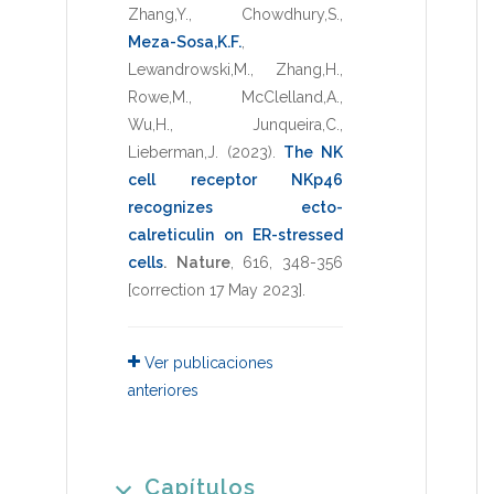
Zhang,Y.
,
Chowdhury,S.
,
Meza-Sosa,K.F.
,
Lewandrowski,M.
,
Zhang,H.
,
Rowe,M.
,
McClelland,A.
,
Wu,H.
,
Junqueira,C.
,
Lieberman,J.
(2023)
.
The NK
cell receptor NKp46
recognizes ecto-
calreticulin on ER-stressed
cells
.
Nature
,
616
,
348-356
[correction 17 May 2023]
.
Ver publicaciones
anteriores
Capítulos