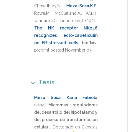
Chowdhury,S.
,
Meza-Sosa,K.F.
,
Rowe,M.
,
McClelland,A.
,
Wu,H.
,
Junqueira,C.
,
Lieberman,J.
(2021)
.
The NK receptor NKp46
recognizes ecto-calreticulin
on ER-stressed cells
.
bioRxiv
,
preprint posted November 03
.
Tesis
Meza Sosa, Karla Fabiola
(2014)
.
Micrornas : reguladores
del desarrollo del hipotalamo y
del proceso de transformacion
celular .
Doctorado en Ciencias