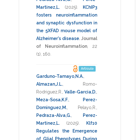
Martinez,L.
(2025)
.
KChIP3
fosters neuroinflammation
and synaptic dysfunction in
the 5XFAD mouse model of
Alzheimer's disease
.
Journal
of Neuroinflammation
,
22
(1),
160
.
Artículo
Garduno-Tamayo,N.A.
,
Almazan,J.L.
,
Romo-
Rodriguez,R.
,
Valle-Garcia,D.
,
Meza-Sosa,K.F.
,
Perez-
Dominguez,M.
,
Pelayo,R.
,
Pedraza-Alva,G.
,
Perez-
Martinez,L.
(2025)
.
Klf10
Regulates the Emergence
of Glial Phenotypes During