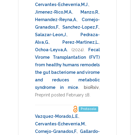
Cervantes-Echeverria,M.J.
,
Jimenez-Rico,M.A.
,
Manzo,R.
,
Hernandez-Reyna,A.
,
Cornejo-
Granados,F.
,
Sanchez-Lopez,F.
,
Salazar-Leon,J.
,
Pedraza-
Alva,G.
,
Perez-Martinez,L.
,
Ochoa-Leyva,A.
(2024)
.
Fecal
Virome Transplantation (FVT)
from healthy humans remodels
the gut bacteriome and virome
and reduces metabolic
syndrome in mice
.
bioRxiv
,
Preprint posted February 18
.
Protocolo
Vazquez-Morado,L.E.
,
Cervantes-Echeverria,M.
,
Cornejo-Granados,F.
,
Gallardo-