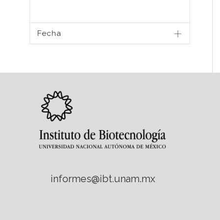
Fecha
informes@ibt.unam.mx