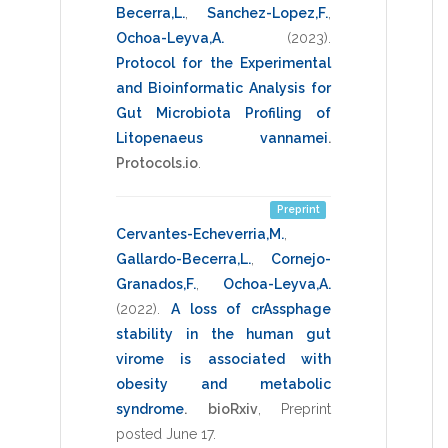
Becerra,L.
,
Sanchez-Lopez,F.
,
Ochoa-Leyva,A.
(2023)
.
Protocol for the Experimental
and Bioinformatic Analysis for
Gut Microbiota Profiling of
Litopenaeus vannamei
.
Protocols.io
.
Preprint
Cervantes-Echeverria,M.
,
Gallardo-Becerra,L.
,
Cornejo-
Granados,F.
,
Ochoa-Leyva,A.
(2022)
.
A loss of crAssphage
stability in the human gut
virome is associated with
obesity and metabolic
syndrome
.
bioRxiv
,
Preprint
posted June 17
.