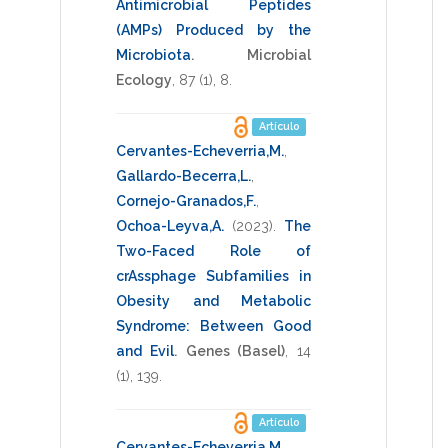
Antimicrobial Peptides
(AMPs) Produced by the
Microbiota
.
Microbial
Ecology
,
87
(1),
8
.
Artículo
Cervantes-Echeverria,M.
,
Gallardo-Becerra,L.
,
Cornejo-Granados,F.
,
Ochoa-Leyva,A.
(2023)
.
The
Two-Faced Role of
crAssphage Subfamilies in
Obesity and Metabolic
Syndrome: Between Good
and Evil
.
Genes (Basel)
,
14
(1),
139
.
Artículo
Cervantes-Echeverria,M.
,