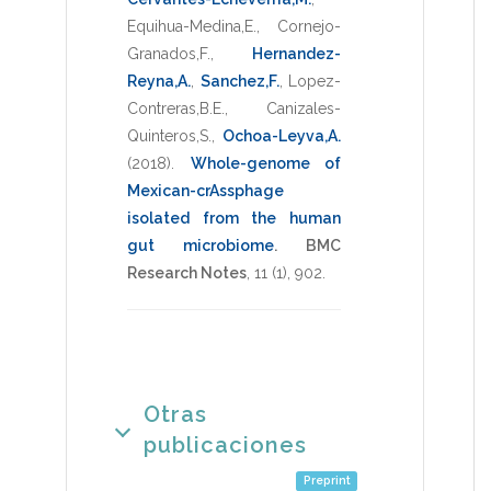
Equihua-Medina,E.
,
Cornejo-
Granados,F.
,
Hernandez-
Reyna,A.
,
Sanchez,F.
,
Lopez-
Contreras,B.E.
,
Canizales-
Quinteros,S.
,
Ochoa-Leyva,A.
(2018)
.
Whole-genome of
Mexican-crAssphage
isolated from the human
gut microbiome
.
BMC
Research Notes
,
11
(1),
902
.
Otras
publicaciones
Preprint