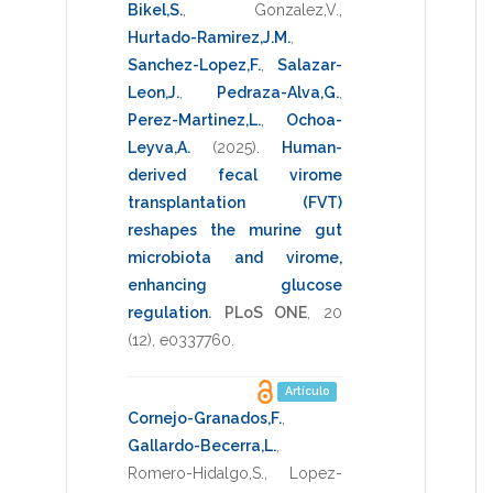
Bikel,S.
,
Gonzalez,V.
,
Hurtado-Ramirez,J.M.
,
Sanchez-Lopez,F.
,
Salazar-
Leon,J.
,
Pedraza-Alva,G.
,
Perez-Martinez,L.
,
Ochoa-
Leyva,A.
(2025)
.
Human-
derived fecal virome
transplantation (FVT)
reshapes the murine gut
microbiota and virome,
enhancing glucose
regulation
.
PLoS ONE
,
20
(12),
e0337760
.
Artículo
Cornejo-Granados,F.
,
Gallardo-Becerra,L.
,
Romero-Hidalgo,S.
,
Lopez-