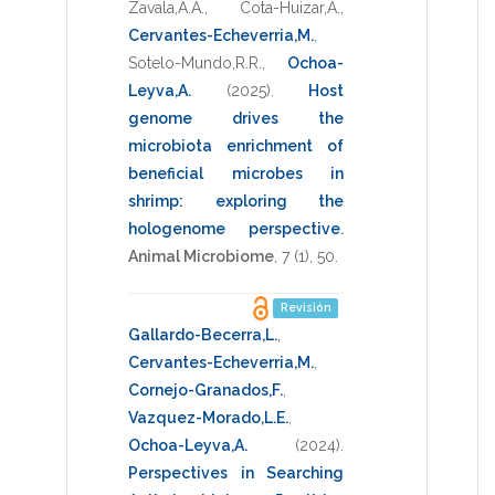
Zavala,A.A.
,
Cota-Huizar,A.
,
Cervantes-Echeverria,M.
,
Sotelo-Mundo,R.R.
,
Ochoa-
Leyva,A.
(2025)
.
Host
genome drives the
microbiota enrichment of
beneficial microbes in
shrimp: exploring the
hologenome perspective
.
Animal Microbiome
,
7
(1),
50
.
Revisión
Gallardo-Becerra,L.
,
Cervantes-Echeverria,M.
,
Cornejo-Granados,F.
,
Vazquez-Morado,L.E.
,
Ochoa-Leyva,A.
(2024)
.
Perspectives in Searching