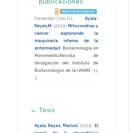
publicaciones
Nacional divulgación
Fernandez-Coto,D.L.
,
Ayala-
Reyes,M.
(2023)
.
Mitocondrias y
cáncer: explorando la
maquinaria interna de la
enfermedad
.
Biotecnología en
Movimiento.Revista de
divulgación del Instituto de
Biotecnología de la UNAM
,
33
,
3
.
Tesis
Ayala Reyes, Marisol
(2024)
.
El
papel de la deacetilasa