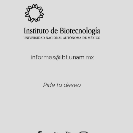
informes@ibt.unam.mx
Pide tu deseo
.