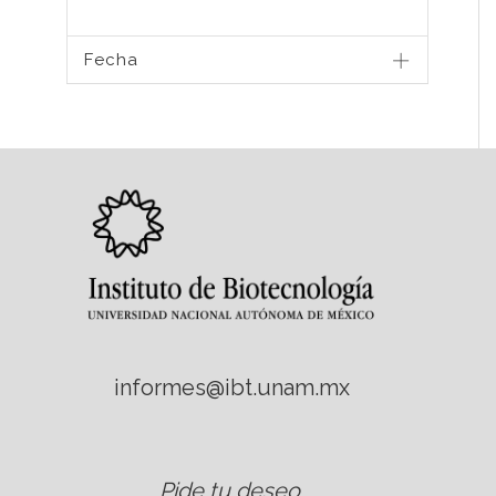
Fecha
informes@ibt.unam.mx
Pide tu deseo
.