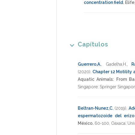
concentration field
.
Elife
Capítulos
Guerrero,A.
,
Gadelha,H.
,
R
(2020)
.
Chapter 12 Motility
Aquatic Animals: From Ba
Singapore: Springer Singapo
Beltran-Nunez,C.
(2019)
.
Ade
espermatozoide del eriz
México.
60-100
,
Oaxaca: Uni