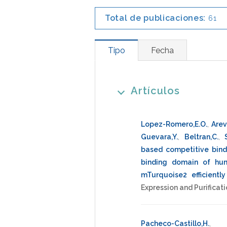
Total de publicaciones:
61
Tipo
Fecha
Artículos
Lopez-Romero,E.O.
,
Arev
Guevara,Y.
,
Beltran,C.
,
based competitive bind
binding domain of hu
mTurquoise2 efficiently
Expression and Purificat
Pacheco-Castillo,H.
,