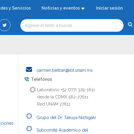
ades y Servicios
Noticias y eventos
Iniciar sesión
carmen.beltran@ibt.unam.mx
Teléfonos
Laboratorio +52 (777) 329-1611
desde la CDMX 562-27611
Red UNAM 27611
Grupo del Dr. Takuya Nishigaki
cciones
Subcomité Académico del