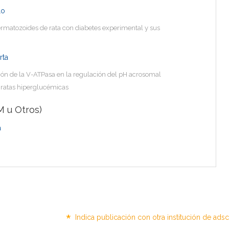
lo
ermatozoides de rata con diabetes experimental y sus
rta
ción de la V-ATPasa en la regulación del pH acrosomal
 ratas hiperglucémicas
 u Otros)
a
*
Indica publicación con otra institución de ads