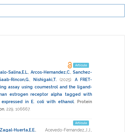
Artículo
alo-Salina,E.L.
,
Arcos-Hernandez,C.
,
Sanchez-
Saab-Rincon,G.
,
Nishigaki,T.
(2025)
.
A FRET-
ing assay using coumestrol and the ligand-
man estrogen receptor alpha tagged with
 expressed in E. coli with ethanol
.
Protein
ion
,
229
,
106667
.
Artículo
Zagal-Huerta,E.E.
,
Acevedo-Fernandez,J.J.
,