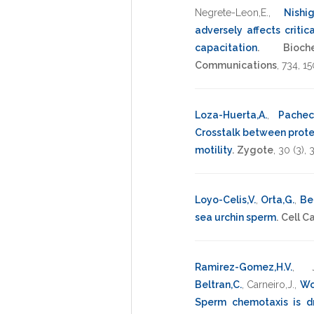
Negrete-Leon,E.
,
Nishig
adversely affects criti
capacitation
.
Bioc
Communications
,
734
,
15
Loza-Huerta,A.
,
Pacheco
Crosstalk between prote
motility
.
Zygote
,
30
(3),
Loyo-Celis,V.
,
Orta,G.
,
Bel
sea urchin sperm
.
Cell C
Ramirez-Gomez,H.V.
,
Beltran,C.
,
Carneiro,J.
,
Wo
Sperm chemotaxis is d