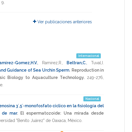
,
9
.
Ver publicaciones anteriores
Internacional
amirez-Gomez,H.V.
,
Ramirez,R.
,
Beltran,C.
,
Tuval,I.
 and Guidance of Sea Urchin Sperm
.
Reproduction in
sic Biology to Aquaculture Technology.
249-276
,
re
.
Nacional
nosina 3´,5´-monofosfato cíclico en la fisiología del
o de mar
.
El espermatozoide: Una mirada desde
versidad "Benito Juárez" de Oaxaca, México
.