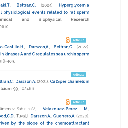
aki,T.
,
Beltran,C.
(2024)
.
Hyperglycemia
cal physiological events related to rat sperm
hemical and Biophysical Research
0610
.
Artículo
-Castillo,H.
,
Darszon,A.
,
Beltran,C.
(2022)
.
in kinases A and C regulates sea urchin sperm
398-409
.
Artículo
tran,C.
,
Darszon,A.
(2021)
.
CatSper channels in
alcium
,
99
,
102466
.
Artículo
Jimenez-Sabinina,V
,
Velazquez-Perez M.
,
od,C.D.
,
Tuval,I.
,
Darszon,A.
,
Guerrero,A.
(2020)
.
riven by the slope of the chemoattractant