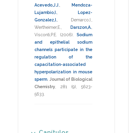
Acevedo,J.J.
,
Mendoza-
Lujambio,I.
,
Lopez-
Gonzalez,I.
,
Demarco,I.
,
Wertheimer,E.
,
Darszon,A.
,
Visconti,P.E.
(2006)
.
Sodium
and epithelial sodium
channels participate in the
regulation of the
capacitation-associated
hyperpolarization in mouse
sperm
.
Journal of Biological
Chemistry
,
281
(9),
5623-
5633
.
Capítulos