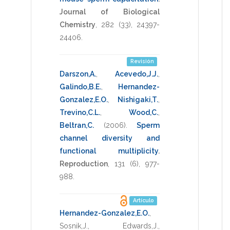
Journal of Biological
Chemistry
,
282
(33),
24397-
24406
.
Revisión
Darszon,A.
,
Acevedo,J.J.
,
Galindo,B.E.
,
Hernandez-
Gonzalez,E.O.
,
Nishigaki,T.
,
Trevino,C.L.
,
Wood,C.
,
Beltran,C.
(2006)
.
Sperm
channel diversity and
functional multiplicity
.
Reproduction
,
131
(6),
977-
988
.
Artículo
Hernandez-Gonzalez,E.O.
,
Sosnik,J.
,
Edwards,J.
,