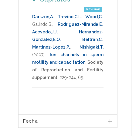
Revisión
Darszon,A.
,
Trevino,C.L.
,
Wood,C.
,
Galindo,B.
,
Rodriguez-Miranda,E.
,
Acevedo,J.J.
,
Hernandez-
Gonzalez,E.O.
,
Beltran,C.
,
Martinez-Lopez,P.
,
Nishigaki,T.
(2007)
.
Ion channels in sperm
motility and capacitation
.
Society
of Reproduction and Fertility
supplement.
229-244
,
65
.
Fecha