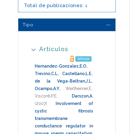
Total de publicaciones:
4
Tipo
Artículos
Artículo
Hernandez-Gonzalez,E.O.
,
Trevino,C.L.
,
Castellano,L.E.
,
de la Vega-Beltran,J.L.
,
Ocampo,A.Y.
,
Wertheimer,E.
,
Visconti,P.E.
,
Darszon,A.
(2007)
.
Involvement of
cystic fibrosis
transmembrane
conductance regulator in
mouse sperm capacitation
.