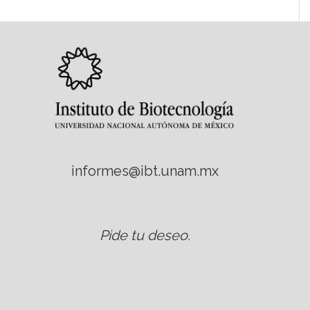
informes@ibt.unam.mx
Pide tu deseo
.