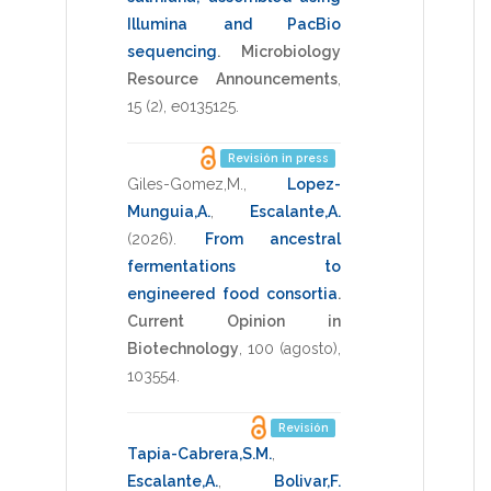
Illumina and PacBio
sequencing
.
Microbiology
Resource Announcements
,
15
(2),
e0135125
.
Revisión in press
Giles-Gomez,M.
,
Lopez-
Munguia,A.
,
Escalante,A.
(2026)
.
From ancestral
fermentations to
engineered food consortia
.
Current Opinion in
Biotechnology
,
100
(agosto),
103554
.
Revisión
Tapia-Cabrera,S.M.
,
Escalante,A.
,
Bolivar,F.