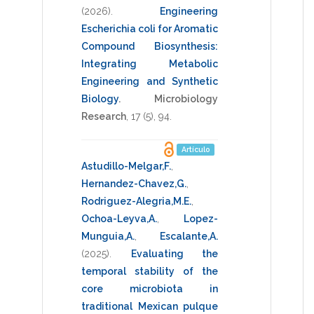
(2026)
.
Engineering
Escherichia coli for Aromatic
Compound Biosynthesis:
Integrating Metabolic
Engineering and Synthetic
Biology
.
Microbiology
Research
,
17
(5),
94
.
Artículo
Astudillo-Melgar,F.
,
Hernandez-Chavez,G.
,
Rodriguez-Alegria,M.E.
,
Ochoa-Leyva,A.
,
Lopez-
Munguia,A.
,
Escalante,A.
(2025)
.
Evaluating the
temporal stability of the
core microbiota in
traditional Mexican pulque