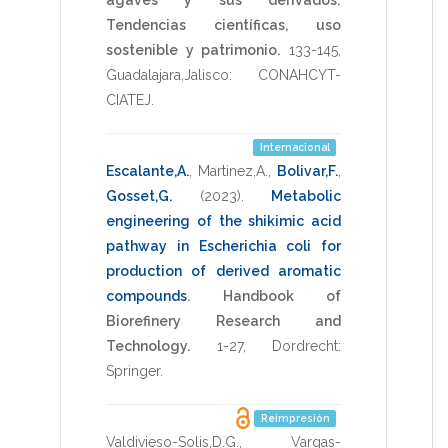
Tendencias científicas, uso
sostenible y patrimonio.
133-145
,
Guadalajara,Jalisco: CONAHCYT-
CIATEJ
.
Internacional
Escalante,A.
,
Martinez,A.
,
Bolivar,F.
,
Gosset,G.
(2023)
.
Metabolic
engineering of the shikimic acid
pathway in Escherichia coli for
production of derived aromatic
compounds
.
Handbook of
Biorefinery Research and
Technology.
1-27
,
Dordrecht:
Springer
.
Reimpresión
Valdivieso-Solis,D.G.
,
Vargas-