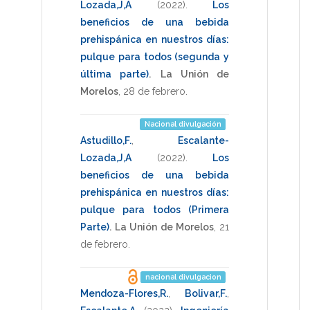
Lozada,J,A
(2022)
.
Los
beneficios de una bebida
prehispánica en nuestros días:
pulque para todos (segunda y
última parte)
.
La Unión de
Morelos
,
28 de febrero
.
Nacional divulgación
Astudillo,F.
,
Escalante-
Lozada,J,A
(2022)
.
Los
beneficios de una bebida
prehispánica en nuestros días:
pulque para todos (Primera
Parte)
.
La Unión de Morelos
,
21
de febrero
.
nacional divulgacion
Mendoza-Flores,R.
,
Bolivar,F.
,