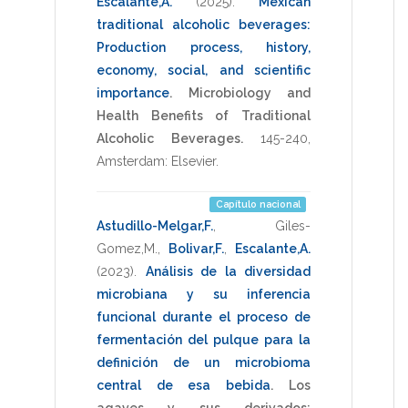
Escalante,A.
(2025)
.
Mexican
traditional alcoholic beverages:
Production process, history,
economy, social, and scientific
importance
.
Microbiology and
Health Benefits of Traditional
Alcoholic Beverages.
145-240
,
Amsterdam: Elsevier
.
Capítulo nacional
Astudillo-Melgar,F.
,
Giles-
Gomez,M.
,
Bolivar,F.
,
Escalante,A.
(2023)
.
Análisis de la diversidad
microbiana y su inferencia
funcional durante el proceso de
fermentación del pulque para la
definición de un microbioma
central de esa bebida
.
Los
agaves y sus derivados: