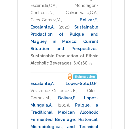
Escamilla,C.A.
,
Mondragon-
Contreras,N.
,
Galvan-Valle,G.A.
,
Giles-Gomez,M.
,
Bolivar,F.
,
Escalante,A.
(2021)
.
Sustainable
Production of Pulque and
Maguey in Mexico: Current
Situation and Perspectives
.
Sustainable Production of Ethnic
Alcoholic Beverages.
678168
,
5
.
Reimpresion
Escalante,A.
,
Lopez-Soto,D.R.
,
Velazquez-Gutierrez,J.E.
,
Giles-
Gomez,M.
,
Bolivar,F.
,
Lopez-
Munguia,A.
(2019)
.
Pulque, a
Traditional Mexican Alcoholic
Fermented Beverage: Historical,
Microbiological, and Technical