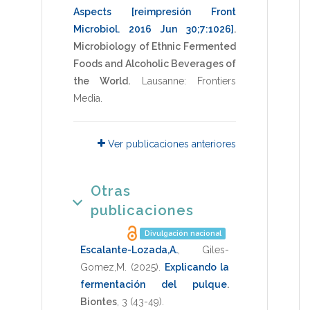
Aspects [reimpresión Front
Microbiol. 2016 Jun 30;7:1026]
.
Microbiology of Ethnic Fermented
Foods and Alcoholic Beverages of
the World.
Lausanne: Frontiers
Media
.
Ver publicaciones anteriores
Otras
publicaciones
Divulgación nacional
Escalante-Lozada,A.
,
Giles-
Gomez,M.
(2025)
.
Explicando la
fermentación del pulque
.
Biontes
,
3
(43-49).