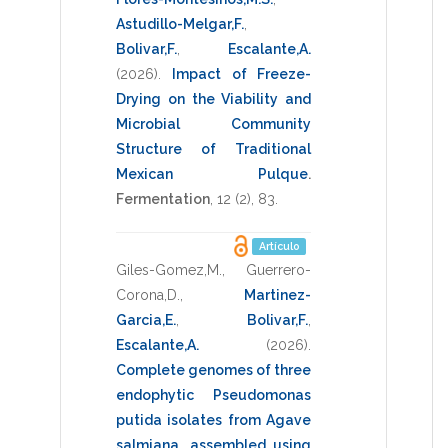
Astudillo-Melgar,F.
,
Bolivar,F.
,
Escalante,A.
(2026)
.
Impact of Freeze-
Drying on the Viability and
Microbial Community
Structure of Traditional
Mexican Pulque
.
Fermentation
,
12
(2),
83
.
Artículo
Giles-Gomez,M.
,
Guerrero-
Corona,D.
,
Martinez-
Garcia,E.
,
Bolivar,F.
,
Escalante,A.
(2026)
.
Complete genomes of three
endophytic Pseudomonas
putida isolates from Agave
salmiana, assembled using