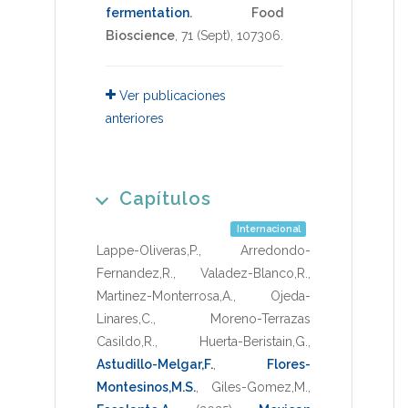
fermentation
.
Food
Bioscience
,
71
(Sept),
107306
.
Ver publicaciones
anteriores
Capítulos
Internacional
Lappe-Oliveras,P.
,
Arredondo-
Fernandez,R.
,
Valadez-Blanco,R.
,
Martinez-Monterrosa,A.
,
Ojeda-
Linares,C.
,
Moreno-Terrazas
Casildo,R.
,
Huerta-Beristain,G.
,
Astudillo-Melgar,F.
,
Flores-
Montesinos,M.S.
,
Giles-Gomez,M.
,