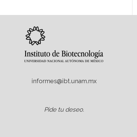
informes@ibt.unam.mx
Pide tu deseo
.