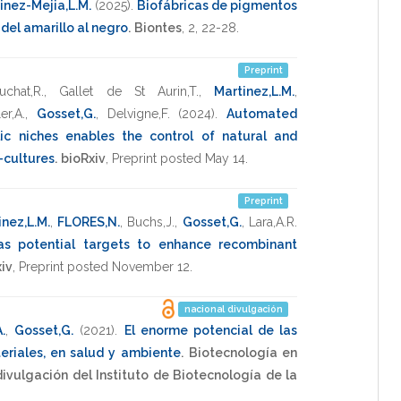
inez-Mejia,L.M.
(2025)
.
Biofábricas de pigmentos
 del amarillo al negro
.
Biontes
,
2
,
22-28
.
Preprint
uchat,R.
,
Gallet de St Aurin,T.
,
Martinez,L.M.
,
er,A.
,
Gosset,G.
,
Delvigne,F.
(2024)
.
Automated
c niches enables the control of natural and
-cultures
.
bioRxiv
,
Preprint posted May 14
.
Preprint
inez,L.M.
,
FLORES,N.
,
Buchs,J.
,
Gosset,G.
,
Lara,A.R.
as potential targets to enhance recombinant
iv
,
Preprint posted November 12
.
nacional divulgación
.
,
Gosset,G.
(2021)
.
El enorme potencial de las
riales, en salud y ambiente
.
Biotecnología en
ivulgación del Instituto de Biotecnología de la