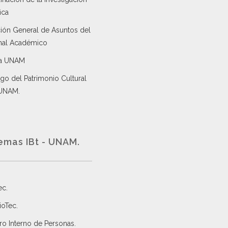
ica
ción General de Asuntos del
nal Académico
a UNAM
go del Patrimonio Cultural
 UNAM.
emas IBt - UNAM.
ec
.
ioTec.
ro Interno de Personas
.