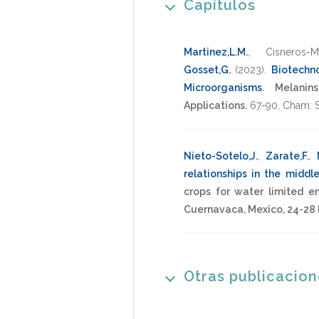
Capítulos
Martinez,L.M.
,
Cisneros-Ma
Gosset,G.
(2023)
.
Biotechn
Microorganisms
.
Melanin
Applications.
67-90
,
Cham: S
Nieto-Sotelo,J.
,
Zarate,F.
,
relationships in the middl
crops for water limited e
Cuernavaca, Mexico, 24-28
Otras publicacio