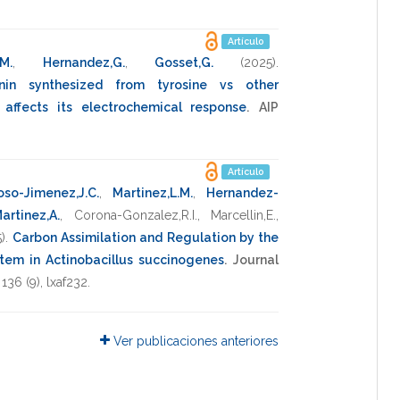
Artículo
.M.
,
Hernandez,G.
,
Gosset,G.
(2025)
.
anin synthesized from tyrosine vs other
y affects its electrochemical response
.
AIP
Artículo
oso-Jimenez,J.C.
,
Martinez,L.M.
,
Hernandez-
artinez,A.
,
Corona-Gonzalez,R.I.
,
Marcellin,E.
,
)
.
Carbon Assimilation and Regulation by the
tem in Actinobacillus succinogenes
.
Journal
,
136
(9),
lxaf232
.
Ver publicaciones anteriores