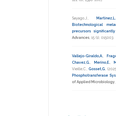
Sayago,J.
,
Martinez,L
Biotechnological mel
precursors significantl
Advances
,
15
(1),
015003
.
Vallejo-Giraldo,A.
,
Frag
Chavez,G.
,
Merino,E.
,
M
Vieille,C.
,
Gosset,G.
(2025
Phosphotransferase Sys
of Applied Microbiology