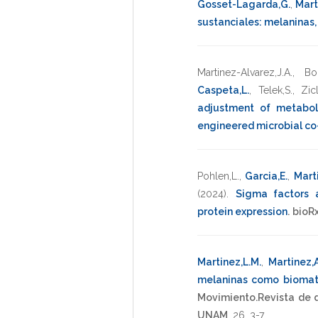
Gosset-Lagarda,G.
,
Mart
sustanciales: melaninas,
Martinez-Alvarez,J.A.
,
Bo
Caspeta,L.
,
Telek,S.
,
Zicl
adjustment of metaboli
engineered microbial co
Pohlen,L.
,
Garcia,E.
,
Mart
(2024)
.
Sigma factors 
protein expression
.
bioRx
Martinez,L.M.
,
Martinez,A
melaninas como biomate
Movimiento.Revista de d
UNAM
,
26
,
3-7
.