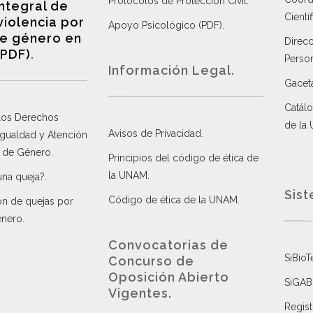
Protocolos de Protección Civil
.
integral de
Científ
violencia por
Apoyo Psicológico (PDF)
.
e género en
Direc
(PDF)
.
Perso
Información Legal.
Gacet
Catálo
 los Derechos
de la
Avisos de Privacidad
.
 Igualdad y Atención
a de Género
.
Principios del código de ética de
la UNAM
.
una queja?
.
Sist
Código de ética de la UNAM
.
ón de quejas por
énero
.
Convocatorias de
SiBioT
Concurso de
Oposición Abierto
SiGAB
Vigentes
.
Regist