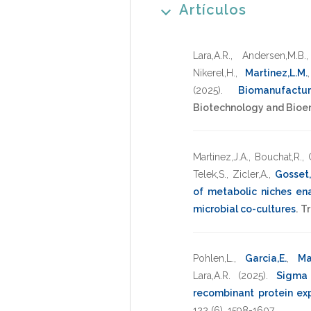
Artículos
Lara,A.R.
,
Andersen,M.B.
Nikerel,H.
,
Martinez,L.M.
(2025)
.
Biomanufactu
Biotechnology and Bioe
Martinez,J.A.
,
Bouchat,R.
,
Telek,S.
,
Zicler,A.
,
Gosset,
of metabolic niches en
microbial co-cultures
.
Tr
Pohlen,L.
,
Garcia,E.
,
Ma
Lara,A.R.
(2025)
.
Sigma 
recombinant protein ex
122
(6),
1598-1607
.