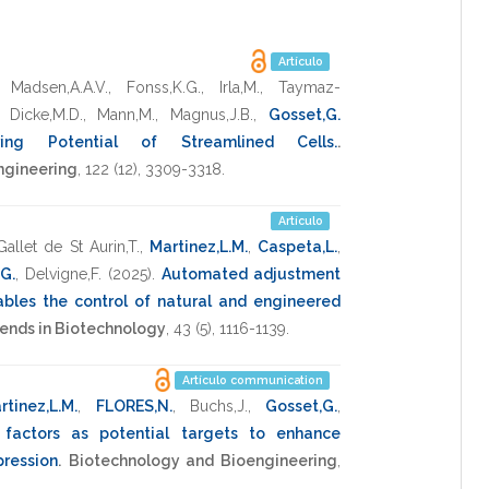
Artículo
,
Madsen,A.A.V.
,
Fonss,K.G.
,
Irla,M.
,
Taymaz-
,
Dicke,M.D.
,
Mann,M.
,
Magnus,J.B.
,
Gosset,G.
ring Potential of Streamlined Cells.
.
ngineering
,
122
(12),
3309-3318
.
Artículo
Gallet de St Aurin,T.
,
Martinez,L.M.
,
Caspeta,L.
,
G.
,
Delvigne,F.
(2025)
.
Automated adjustment
ables the control of natural and engineered
ends in Biotechnology
,
43
(5),
1116-1139
.
Artículo communication
rtinez,L.M.
,
FLORES,N.
,
Buchs,J.
,
Gosset,G.
,
factors as potential targets to enhance
pression
.
Biotechnology and Bioengineering
,