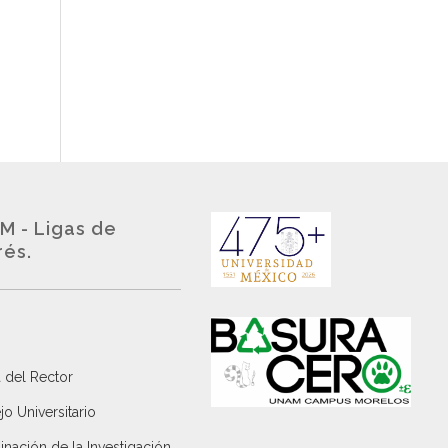
M - Ligas de
rés.
 del Rector
o Universitario
nación de la Investigación