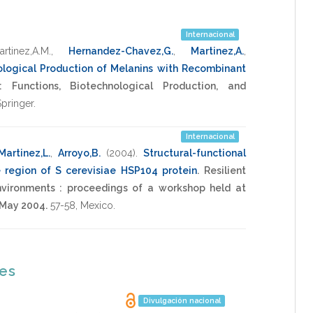
Internacional
rtinez,A.M.
,
Hernandez-Chavez,G.
,
Martinez,A.
,
ological Production of Melanins with Recombinant
s: Functions, Biotechnological Production, and
pringer
.
Internacional
Martinez,L.
,
Arroyo,B.
(2004)
.
Structural-functional
e region of S cerevisiae HSP104 protein
.
Resilient
nvironments : proceedings of a workshop held at
 May 2004.
57-58
,
Mexico
.
nes
Divulgación nacional