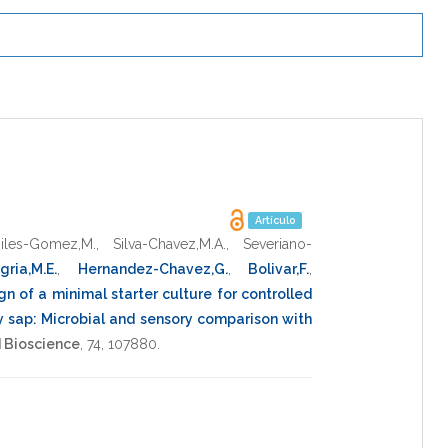
Artículo
iles-Gomez,M.
,
Silva-Chavez,M.A.
,
Severiano-
gria,M.E.
,
Hernandez-Chavez,G.
,
Bolivar,F.
,
gn of a minimal starter culture for controlled
 sap: Microbial and sensory comparison with
 Bioscience
,
74
,
107880
.