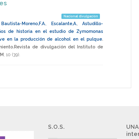
nes
Nacional divulgación
,
Bautista-Moreno,F.A.
,
Escalante,A.
,
Astudillo-
ños de historia en el estudio de Zymomonas
lave en la producción de alcohol en el pulque
.
iento.Revista de divulgación del Instituto de
AM
,
10
(39).
S.O.S.
UNA
inte