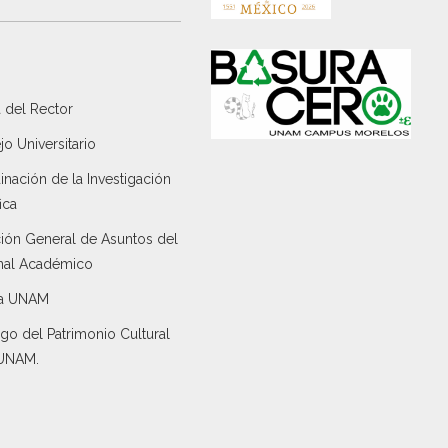
 del Rector
o Universitario
nación de la Investigación
ica
ción General de Asuntos del
nal Académico
a UNAM
go del Patrimonio Cultural
 UNAM.