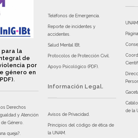
Teléfonos de Emergencia.
UNAM
Reporte de incidentes y
Página
accidentes
.
Consej
Salud Mental IBt
.
 para la
Coordi
Protocolos de Protección Civil
.
integral de
Científ
violencia por
Apoyo Psicológico (PDF)
.
e género en
Direc
(PDF)
.
Perso
Información Legal.
Gacet
Catálo
 los Derechos
de la
Avisos de Privacidad
.
 Igualdad y Atención
a de Género
.
Principios del código de ética de
la UNAM
.
una queja?
.