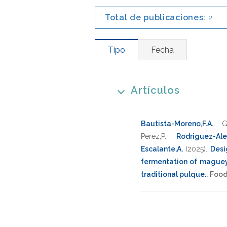
Total de publicaciones:
2
Tipo
Fecha
Artículos
Bautista-Moreno,F.A.
,
G
Perez,P.
,
Rodriguez-Ale
Escalante,A.
(2025)
.
Desi
fermentation of maguey
traditional pulque.
.
Food