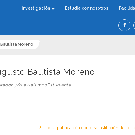
Investigación
Estudia con nosotros
Facilid
o Bautista Moreno
Augusto Bautista Moreno
rador y/o ex-alumnoEstudiante
*
Indica publicación con otra institución de ads