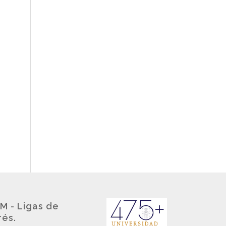
M - Ligas de
rés.