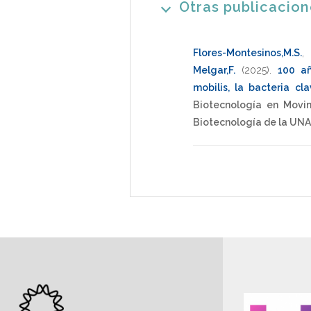
Otras publicacio
Flores-Montesinos,M.S.
Melgar,F.
(2025)
.
100 a
mobilis, la bacteria c
Biotecnología en Movim
Biotecnología de la UN