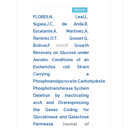
Artículo
FLORES,N.
,
Leal,L.
,
Sigala,J.C.
,
de Anda,R.
,
Escalante,A.
,
Martinez,A.
,
Ramirez,O.T.
,
Gosset,G.
,
Bolivar,F.
(2007)
.
Growth
Recovery on Glucose under
Aerobic Conditions of an
Escherichia coli Strain
Carrying a
Phosphoenolpyruvate:Carbohydrate
Phosphotransferase System
Deletion by Inactivating
arcA and Overexpressing
the Genes Coding for
Glucokinase and Galactose
Permease
.
Journal of