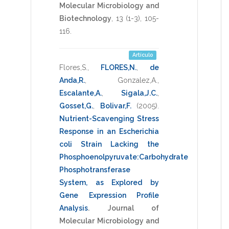
Molecular Microbiology and
Biotechnology
,
13
(1-3),
105-
116
.
Artículo
Flores,S.
,
FLORES,N.
,
de
Anda,R.
,
Gonzalez,A.
,
Escalante,A.
,
Sigala,J.C.
,
Gosset,G.
,
Bolivar,F.
(2005)
.
Nutrient-Scavenging Stress
Response in an Escherichia
coli Strain Lacking the
Phosphoenolpyruvate:Carbohydrate
Phosphotransferase
System, as Explored by
Gene Expression Profile
Analysis
.
Journal of
Molecular Microbiology and