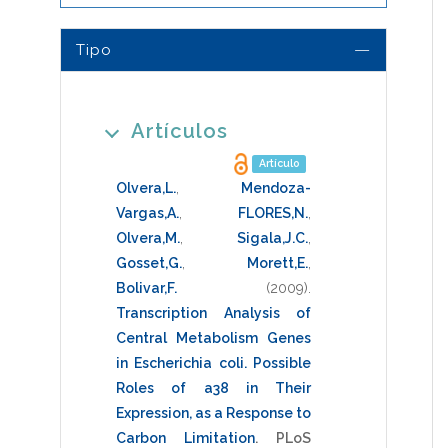
Tipo
Artículos
Artículo
Olvera,L.
,
Mendoza-
Vargas,A.
,
FLORES,N.
,
Olvera,M.
,
Sigala,J.C.
,
Gosset,G.
,
Morett,E.
,
Bolivar,F.
(2009)
.
Transcription Analysis of
Central Metabolism Genes
in Escherichia coli. Possible
Roles of a38 in Their
Expression, as a Response to
Carbon Limitation
.
PLoS