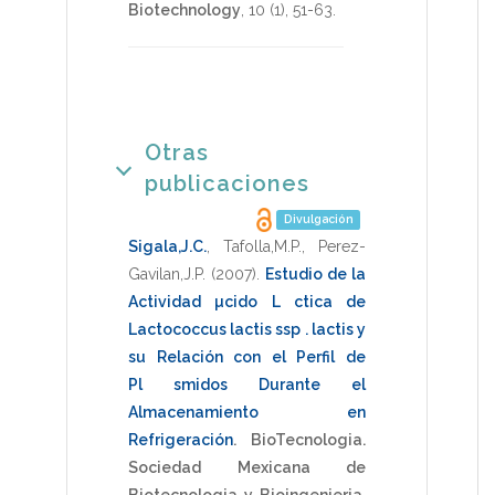
Biotechnology
,
10
(1),
51-63
.
Otras
publicaciones
Divulgación
Sigala,J.C.
,
Tafolla,M.P.
,
Perez-
Gavilan,J.P.
(2007)
.
Estudio de la
Actividad µcido L ctica de
Lactococcus lactis ssp . lactis y
su Relación con el Perfil de
Pl smidos Durante el
Almacenamiento en
Refrigeración
.
BioTecnologia.
Sociedad Mexicana de
Biotecnologia y Bioingenieria
,