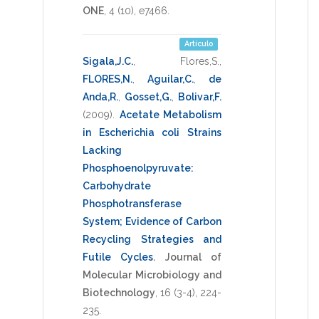
ONE
,
4
(10),
e7466
.
Artículo
Sigala,J.C.
,
Flores,S.
,
FLORES,N.
,
Aguilar,C.
,
de
Anda,R.
,
Gosset,G.
,
Bolivar,F.
(2009)
.
Acetate Metabolism
in Escherichia coli Strains
Lacking
Phosphoenolpyruvate:
Carbohydrate
Phosphotransferase
System; Evidence of Carbon
Recycling Strategies and
Futile Cycles
.
Journal of
Molecular Microbiology and
Biotechnology
,
16
(3-4),
224-
235
.