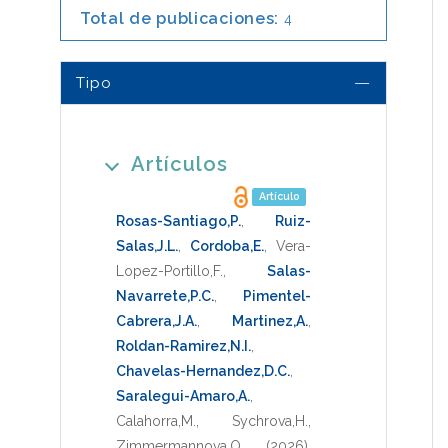
Total de publicaciones:
4
Tipo
Artículos
Artículo
Rosas-Santiago,P.
,
Ruiz-
Salas,J.L.
,
Cordoba,E.
,
Vera-
Lopez-Portillo,F.
,
Salas-
Navarrete,P.C.
,
Pimentel-
Cabrera,J.A.
,
Martinez,A.
,
Roldan-Ramirez,N.I.
,
Chavelas-Hernandez,D.C.
,
Saralegui-Amaro,A.
,
Calahorra,M.
,
Sychrova,H.
,
Zimmermannova,O.
(2026)
.