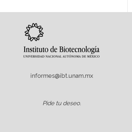
informes@ibt.unam.mx
Pide tu deseo
.