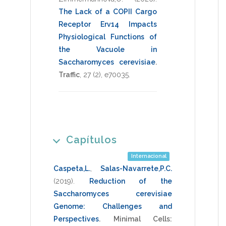
The Lack of a COPII Cargo
Receptor Erv14 Impacts
Physiological Functions of
the Vacuole in
Saccharomyces cerevisiae
.
Traffic
,
27
(2),
e70035
.
Capítulos
Internacional
Caspeta,L.
,
Salas-Navarrete,P.C.
(2019)
.
Reduction of the
Saccharomyces cerevisiae
Genome: Challenges and
Perspectives
.
Minimal Cells: