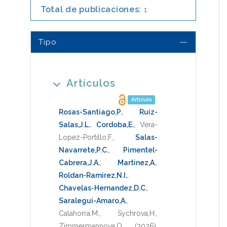
Total de publicaciones:
1
Tipo
Artículos
Artículo
Rosas-Santiago,P.
,
Ruiz-
Salas,J.L.
,
Cordoba,E.
,
Vera-
Lopez-Portillo,F.
,
Salas-
Navarrete,P.C.
,
Pimentel-
Cabrera,J.A.
,
Martinez,A.
,
Roldan-Ramirez,N.I.
,
Chavelas-Hernandez,D.C.
,
Saralegui-Amaro,A.
,
Calahorra,M.
,
Sychrova,H.
,
Zimmermannova,O.
(2026)
.