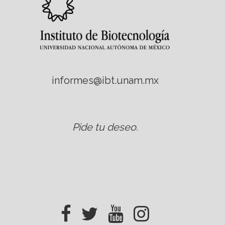
informes@ibt.unam.mx
Pide tu deseo
.