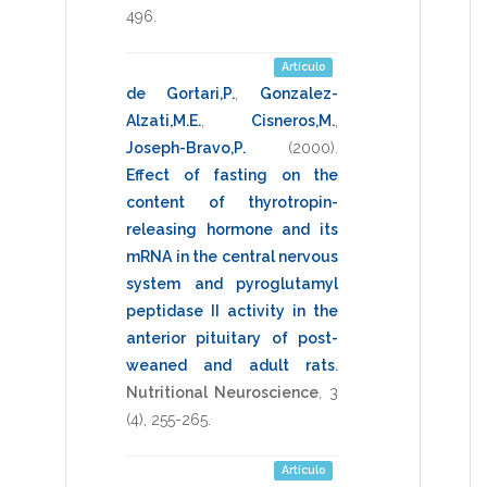
496
.
Artículo
de Gortari,P.
,
Gonzalez-
Alzati,M.E.
,
Cisneros,M.
,
Joseph-Bravo,P.
(2000)
.
Effect of fasting on the
content of thyrotropin-
releasing hormone and its
mRNA in the central nervous
system and pyroglutamyl
peptidase II activity in the
anterior pituitary of post-
weaned and adult rats
.
Nutritional Neuroscience
,
3
(4),
255-265
.
Artículo