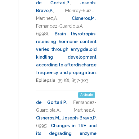
de Gortari,P.
,
Joseph-
Bravo,P.
,
Monroy-Ruiz,J.
,
Martinez,A.
,
Cisneros,M.
,
Fernandez-Guardiola,A.
(1998)
.
Brain thyrotropin-
releasing hormone content
varies through amygdaloid
kindling development
according to afterdischarge
frequency and propagation
.
Epilepsia
,
39
(8),
897-903
.
Artículo
de Gortari,P.
,
Fernandez-
Guardiola,A.
,
Martinez,A.
,
Cisneros,M.
,
Joseph-Bravo,P.
(1995)
.
Changes in TRH and
its degrading enzyme