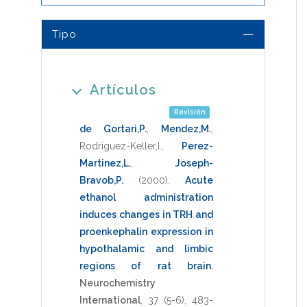
Tipo
Artículos
Revisión
de Gortari,P.
,
Mendez,M.
,
Rodriguez-Keller,I.
,
Perez-
Martinez,L.
,
Joseph-
Bravob,P.
(2000)
.
Acute
ethanol administration
induces changes in TRH and
proenkephalin expression in
hypothalamic and limbic
regions of rat brain
.
Neurochemistry
International
,
37
(5-6),
483-