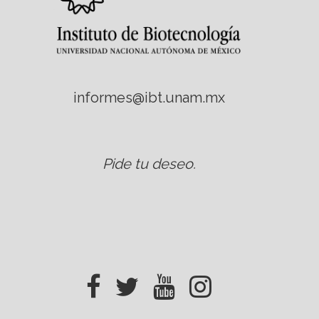
informes@ibt.unam.mx
Pide tu deseo
.