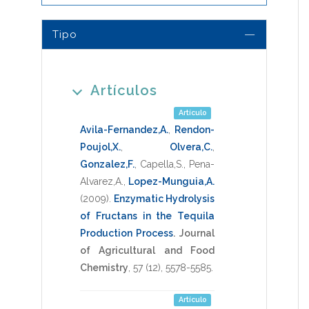
Tipo
Artículos
Artículo
Avila-Fernandez,A.
,
Rendon-
Poujol,X.
,
Olvera,C.
,
Gonzalez,F.
,
Capella,S.
,
Pena-
Alvarez,A.
,
Lopez-Munguia,A.
(2009)
.
Enzymatic Hydrolysis
of Fructans in the Tequila
Production Process
.
Journal
of Agricultural and Food
Chemistry
,
57
(12),
5578-5585
.
Artículo