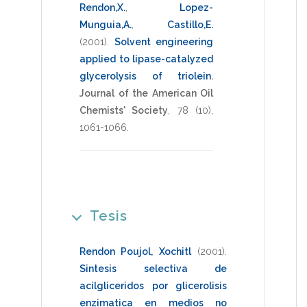
Rendon,X.
,
Lopez-
Munguia,A.
,
Castillo,E.
(2001)
.
Solvent engineering
applied to lipase-catalyzed
glycerolysis of triolein
.
Journal of the American Oil
Chemists' Society
,
78
(10),
1061-1066
.
Tesis
Rendon Poujol, Xochitl
(2001)
.
Sintesis selectiva de
acilgliceridos por glicerolisis
enzimatica en medios no