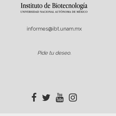
informes@ibt.unam.mx
Pide tu deseo
.