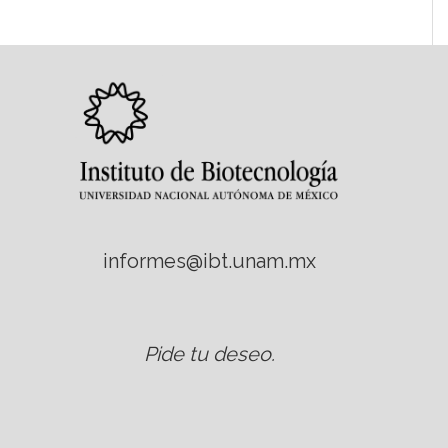
informes@ibt.unam.mx
Pide tu deseo
.