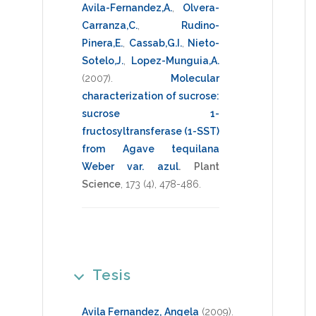
Avila-Fernandez,A.
,
Olvera-
Carranza,C.
,
Rudino-
Pinera,E.
,
Cassab,G.I.
,
Nieto-
Sotelo,J.
,
Lopez-Munguia,A.
(2007)
.
Molecular
characterization of sucrose:
sucrose 1-
fructosyltransferase (1-SST)
from Agave tequilana
Weber var. azul
.
Plant
Science
,
173
(4),
478-486
.
Tesis
Avila Fernandez, Angela
(2009)
.