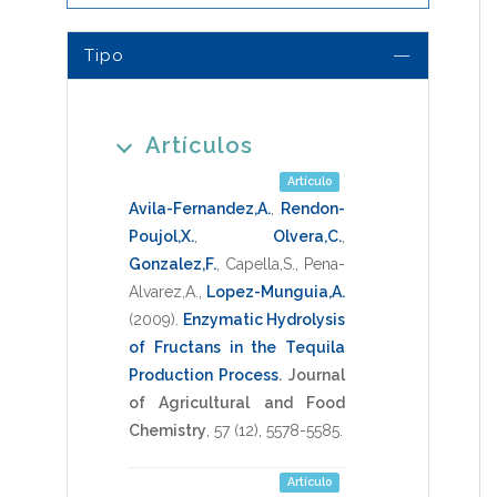
Tipo
Artículos
Artículo
Avila-Fernandez,A.
,
Rendon-
Poujol,X.
,
Olvera,C.
,
Gonzalez,F.
,
Capella,S.
,
Pena-
Alvarez,A.
,
Lopez-Munguia,A.
(2009)
.
Enzymatic Hydrolysis
of Fructans in the Tequila
Production Process
.
Journal
of Agricultural and Food
Chemistry
,
57
(12),
5578-5585
.
Artículo