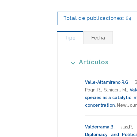
Total de publicaciones:
64
Tipo
Fecha
Artículos
Valle-Altamirano,R.G.
,
B
Pogni,R.
,
Saniger,J.M.
,
Val
species as a catalytic i
concentration
.
New Jour
Valderrama,B.
,
Islas,P.
Diplomacy and Politica