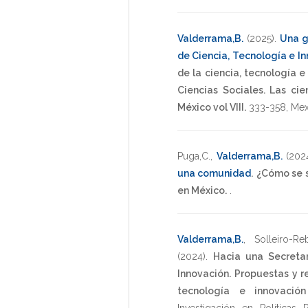
Valderrama,B.
(2025)
.
Una g
de Ciencia, Tecnología e I
de la ciencia, tecnología 
Ciencias Sociales. Las ci
México vol VIII.
333-358
,
Mex
Puga,C.
,
Valderrama,B.
(202
una comunidad
.
¿Cómo se s
en México.
.
Valderrama,B.
,
Solleiro-Re
(2024)
.
Hacia una Secretar
Innovación.
Propuestas y re
tecnología e innovació