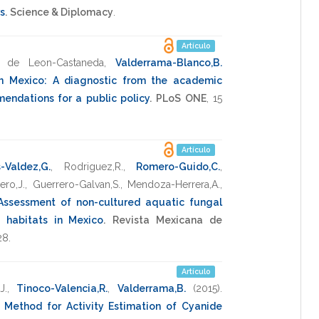
s
.
Science & Diplomacy
.
Artículo
z de Leon-Castaneda
,
Valderrama-Blanco,B.
in Mexico: A diagnostic from the academic
endations for a public policy
.
PLoS ONE
,
15
Artículo
-Valdez,G.
,
Rodriguez,R.
,
Romero-Guido,C.
,
ero,J.
,
Guerrero-Galvan,S.
,
Mendoza-Herrera,A.
,
Assessment of non-cultured aquatic fungal
t habitats in Mexico
.
Revista Mexicana de
28
.
Artículo
J.
,
Tinoco-Valencia,R.
,
Valderrama,B.
(2015)
.
l Method for Activity Estimation of Cyanide