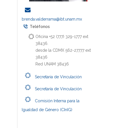
brenda.valderrama@ibt.unam.mx
Teléfonos
Oficina +52 (777) 329-1777 ext
38436.
desde la CDMX 562-27777 ext
38436
Red UNAM 38436
Secretaria de Vinculación
Secretaría de Vinculación
Comisión Interna para la
Igualdad de Género (CInIG)