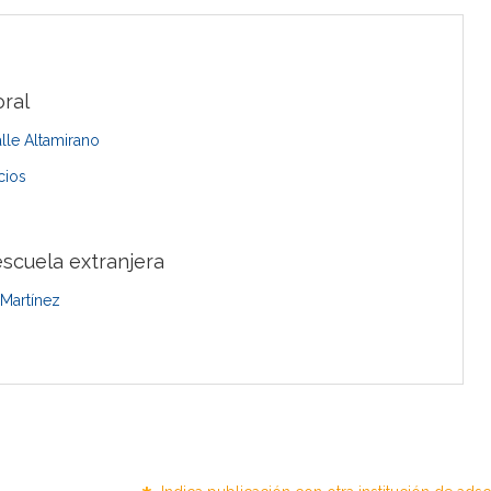
ral
lle Altamirano
cios
scuela extranjera
Martínez