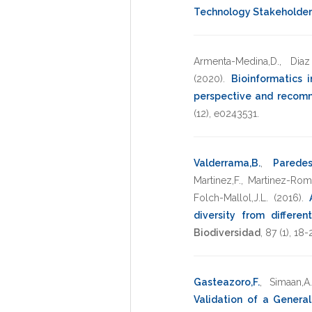
Technology Stakeholder
Armenta-Medina,D.
,
Dia
(2020)
.
Bioinformatics 
perspective and recomm
(12),
e0243531
.
Valderrama,B.
,
Paredes
Martinez,F.
,
Martinez-Rom
Folch-Mallol,J.L.
(2016)
.
diversity from differen
Biodiversidad
,
87
(1),
18-
Gasteazoro,F.
,
Simaan,A.
Validation of a Genera