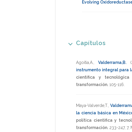
Evolving Oxidoreductas
Capítulos
Agoitia,A.
,
Valderrama,B.
instrumento integral para 
científica y tecnológic
transformación.
105-116
.
Maya-Valverde,T.
,
Valderram
la ciencia básica en Méxi
política científica y tecn
transformación.
233-247
,
7
,