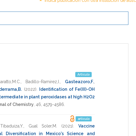
*
Indica publicación con otra institución de ads
Artículo
aratto,M.C.
,
Badillo-Ramirez,I.
,
Gasteazoro,F.
,
derrama,B.
(2022)
.
Identification of Fe(III)-OH
ntermediate in plant peroxidases at high H2O2
nal of Chemistry
,
46
,
4579-4586
.
artículo
,
Tibaduiza,Y.
,
Gual Soler,M.
(2021)
.
Vaccine
l Diversification in Mexico's Science and