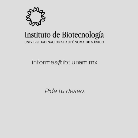
informes@ibt.unam.mx
Pide tu deseo
.