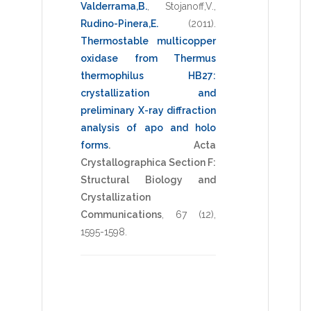
Valderrama,B.
,
Stojanoff,V.
,
Rudino-Pinera,E.
(2011)
.
Thermostable multicopper
oxidase from Thermus
thermophilus HB27:
crystallization and
preliminary X-ray diffraction
analysis of apo and holo
forms
.
Acta
Crystallographica Section F:
Structural Biology and
Crystallization
Communications
,
67
(12),
1595-1598
.