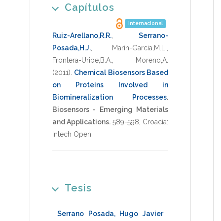
Capítulos
Internacional
Ruiz-Arellano,R.R.
,
Serrano-
Posada,H.J.
,
Marin-Garcia,M.L.
,
Frontera-Uribe,B.A.
,
Moreno,A.
(2011)
.
Chemical Biosensors Based
on Proteins Involved in
Biomineralization Processes
.
Biosensors - Emerging Materials
and Applications.
589-598
,
Croacia:
Intech Open
.
Tesis
Serrano Posada, Hugo Javier