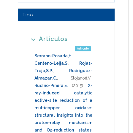
Tipo
Artículos
Artículo
Serrano-Posada,H.
,
Centeno-Leija,S.
,
Rojas-
Trejo,S.P.
,
Rodriguez-
Almazan,C.
,
Stojanoff,V.
,
Rudino-Pinera,E.
(2015)
.
X-
ray-induced catalytic
active-site reduction of a
multicopper oxidase:
structural insights into the
proton-relay mechanism
and O2-reduction states
.