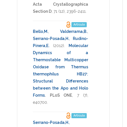
Acta Crystallographica
Section D
,
71
(12),
2396-2411
.
Artículo
Bello,M.
,
Valderrama,B.
,
Serrano-Posada,H.
,
Rudino-
Pinera,E.
(2012)
.
Molecular
Dynamics of a
Thermostable Multicopper
Oxidase from Thermus
thermophilus HB27:
Structural Differences
between the Apo and Holo
Forms
.
PLoS ONE
,
7
(7),
e40700
.
Artículo
Serrano-Posada,H.
,