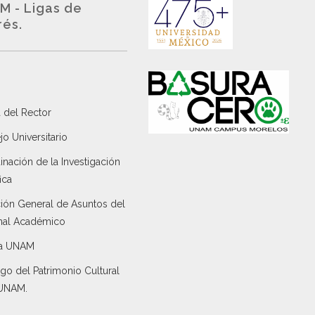
M - Ligas de
rés.
 del Rector
o Universitario
nación de la Investigación
ica
ción General de Asuntos del
nal Académico
a UNAM
go del Patrimonio Cultural
 UNAM.