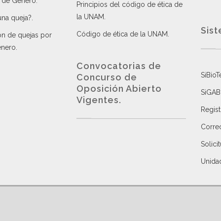
a de Género
.
Principios del código de ética de
la UNAM
.
una queja?
.
Sist
Código de ética de la UNAM
.
ón de quejas por
énero
.
Convocatorias de
SiBioT
Concurso de
Oposición Abierto
SiGAB
Vigentes
.
Regist
Correo
Solici
Unida