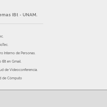
emas IBt - UNAM.
ec
.
ioTec.
ro Interno de Personas
.
 IBt en Gmail
.
tud de Videoconferencia.
d de Cómputo