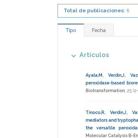
Total de publicaciones:
6
Tipo
Fecha
Artículos
Ayala,M.
,
Verdin,J.
,
Vaz
peroxidase-based biore
Biotransformation
,
25
(2-
Tinoco,R.
,
Verdin,J.
,
Va
mediators and tryptophan
the versatile peroxid
Molecular Catalysis B-E