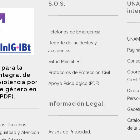
S.O.S.
UNA
inte
Teléfonos de Emergencia.
UNAM
Reporte de incidentes y
Página
accidentes
.
Consej
Salud Mental IBt
.
 para la
Coordi
Protocolos de Protección Civil
.
integral de
Científ
violencia por
Apoyo Psicológico (PDF)
.
e género en
Direc
(PDF)
.
Perso
Información Legal.
Gacet
Catálo
 los Derechos
de la
Avisos de Privacidad
.
 Igualdad y Atención