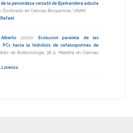
a de la peroxidasa versatil de Bjerkandera adusta
a
,
Doctorado en Ciencias Bioquimicas
,
UNAM
.
 Rafael
Alberto
(2002)
.
Evolucion paralela de las
PC1 hacia la hidrolisis de cefalosporinas de
tituto de Biotecnologia
,
38 p
,
Maestria en Ciencias
, Lorenzo