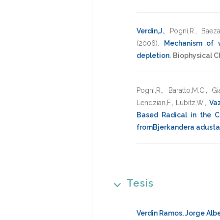
Verdin,J.
,
Pogni,R.
,
Baeza
(2006)
.
Mechanism of ve
depletion
.
Biophysical C
Pogni,R.
,
Baratto,M.C.
,
Gi
Lendzian,F.
,
Lubitz,W.
,
Va
Based Radical in the C
fromBjerkandera adusta
Tesis
Verdin Ramos, Jorge Alb