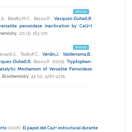
Artículo
,A.
,
Baratto,M.C.
,
Basosi,R.
,
Vazquez-Duhalt,R.
rsatile peroxidase inactivation by Ca(2+)
hemistry
,
121
(3),
163-170
.
Artículo
ansanti,S.
,
Teutloff,C.
,
Verdin,J.
,
Valderrama,B.
,
zquez-Duhalt,R.
,
Basosi,R.
(2005)
.
Tryptophan-
atalytic Mechanism of Versatile Peroxidase
.
Biochemistry
,
44
(11),
4267-4274
.
erto
(2006)
.
El papel del Ca2+ estructural durante