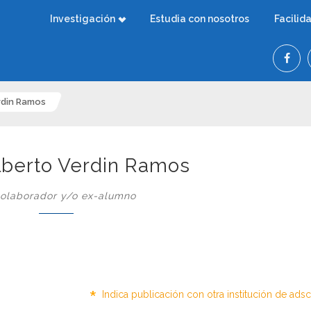
Investigación
Estudia con nosotros
Facilid
rdin Ramos
lberto Verdin Ramos
olaborador y/o ex-alumno
*
Indica publicación con otra institución de ads