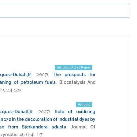
Artículo; Actas Paper
quez-Duhalt,R.
(2007)
.
The prospects for
fining of petroleum fuels
.
Biocatalysis And
4),
114-129
.
Artículo
zquez-Duhalt,R.
(2007)
.
Role of oxidizing
 172 in the decoloration of industrial dyes by
ase from Bjerkandera adusta
.
Journal Of
nzymatic
,
46
(1-4),
1-7
.