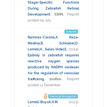
Stage-Specific Functions
During Zebrafish Retinal
Development
.
SSRN
,
Preprint
posted 09 July
.
preprint
Ramirez-Corona,A.
,
Reza-
Medina,B.
,
Schnabel,D.
,
Lomeli,H.
,
Salas-Vidal,E.
(2024)
.
Epiboly in zebrafish requires
reactive oxygen species
produced by NADPH oxidases
for the regulation of vesicular
trafficking
.
bioRxiv
,
Preprint
posted 13 December
.
Nacional divulgacion
Lomeli-Buyoli,H.M.
(2023)
.