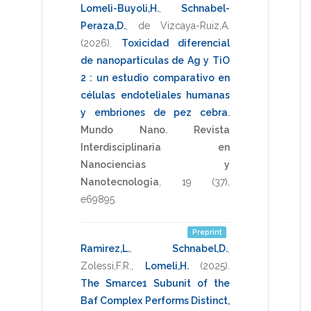
Lomeli-Buyoli,H.
,
Schnabel-
Peraza,D.
,
de Vizcaya-Ruiz,A.
(2026)
.
Toxicidad diferencial
de nanopartículas de Ag y TiO
2 : un estudio comparativo en
células endoteliales humanas
y embriones de pez cebra
.
Mundo Nano. Revista
Interdisciplinaria en
Nanociencias y
Nanotecnolog¡a
,
19
(37),
e69895
.
Preprint
Ramirez,L.
,
Schnabel,D.
,
Zolessi,F.R.
,
Lomeli,H.
(2025)
.
The Smarce1 Subunit of the
Baf Complex Performs Distinct,