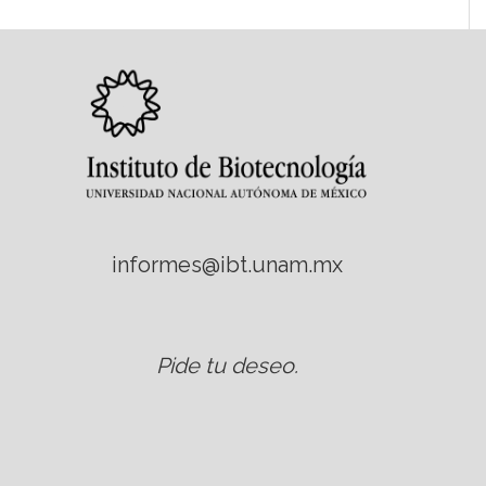
informes@ibt.unam.mx
Pide tu deseo
.