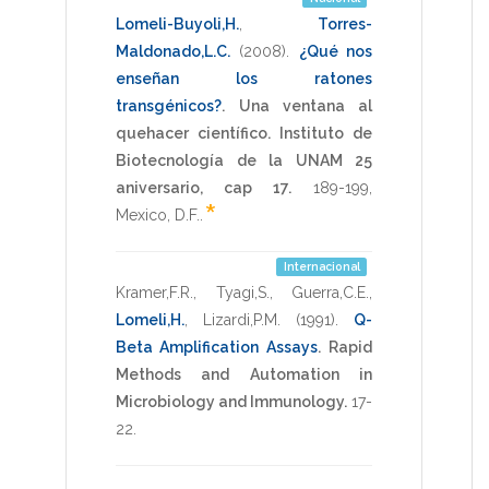
Lomeli-Buyoli,H.
,
Torres-
Maldonado,L.C.
(2008)
.
¿Qué nos
enseñan los ratones
transgénicos?
.
Una ventana al
quehacer científico. Instituto de
Biotecnología de la UNAM 25
aniversario, cap 17.
189-199
,
*
Mexico, D.F.
.
Internacional
Kramer,F.R.
,
Tyagi,S.
,
Guerra,C.E.
,
Lomeli,H.
,
Lizardi,P.M.
(1991)
.
Q-
Beta Amplification Assays
.
Rapid
Methods and Automation in
Microbiology and Immunology.
17-
22
.