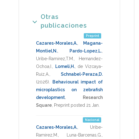
Otras
publicaciones
Preprint
Cazares-Morales,A.
,
Magana-
Montiel,N.
,
Pardo-Lopez,L.
,
Uribe-Ramirez,T.M.
,
Hernandez-
Ochoa,I.
,
Lomeli,H.
,
de Vizcaya-
Ruiz,A.
,
Schnabel-Peraza,D.
(2026)
.
Behavioural impact of
microplastics on zebrafish
development
.
Research
Square
,
Preprint posted 21 Jan
.
Nacional
Cazares-Morales,A.
,
Uribe-
Ramirez,M.
,
Luna-Barcenas,G.
,