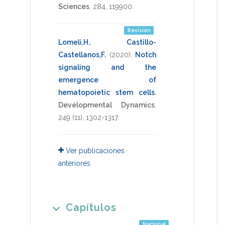
Sciences
,
284
,
119900
.
Revisión
Lomeli,H.
,
Castillo-
Castellanos,F.
(2020)
.
Notch
signaling and the
emergence of
hematopoietic stem cells
.
Developmental Dynamics
,
249
(11),
1302-1317
.
Ver publicaciones
anteriores
Capítulos
Nacional