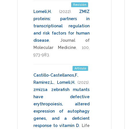
Revisión
Lomeli,H.
(2022)
.
ZMIZ
proteins: partners in
transcriptional regulation
and risk factors for human
disease
.
Journal of
Molecular Medicine
,
100
,
973-983
.
Artículo
Castillo-Castellanos,F.
,
Ramirez,L.
,
Lomeli,H.
(2021)
.
zmiz1a zebrafish mutants
have defective
erythropoiesis, altered
expression of autophagy
genes, and a deficient
response to vitamin D
.
Life