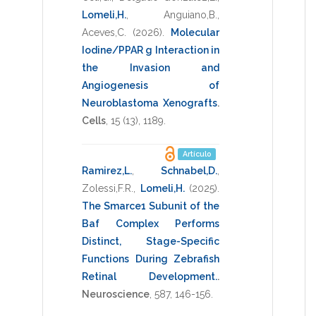
Lomeli,H.
,
Anguiano,B.
,
Aceves,C.
(2026)
.
Molecular
Iodine/PPAR g Interaction in
the Invasion and
Angiogenesis of
Neuroblastoma Xenografts
.
Cells
,
15
(13),
1189
.
Artículo
Ramirez,L.
,
Schnabel,D.
,
Zolessi,F.R.
,
Lomeli,H.
(2025)
.
The Smarce1 Subunit of the
Baf Complex Performs
Distinct, Stage-Specific
Functions During Zebrafish
Retinal Development.
.
Neuroscience
,
587
,
146-156
.