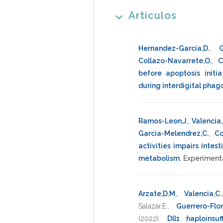
Artículos
Hernandez-Garcia,D.
,
G
Collazo-Navarrete,O.
,
C
before apoptosis initi
during interdigital phag
Ramos-Leon,J.
,
Valencia,
Garcia-Melendrez,C.
,
Co
activities impairs intes
metabolism
.
Experimenta
Arzate,D.M.
,
Valencia,C.
Salazar,E.
,
Guerrero-Flor
(2022)
.
Dll1 haploinsu