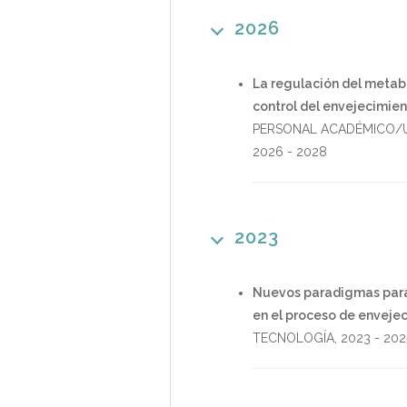
2026
La regulación del metabo
control del envejecimie
PERSONAL ACADÉMICO/U
2026
-
2028
2023
Nuevos paradigmas para e
en el proceso de enveje
TECNOLOGÍA
,
2023
-
202