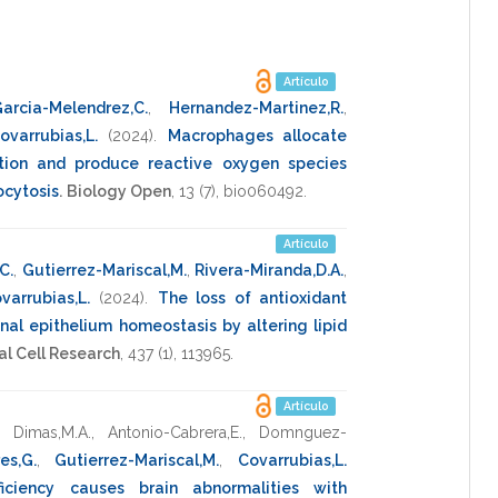
Artículo
arcia-Melendrez,C.
,
Hernandez-Martinez,R.
,
ovarrubias,L.
(2024)
.
Macrophages allocate
ation and produce reactive oxygen species
ocytosis
.
Biology Open
,
13
(7),
bio060492
.
Artículo
C.
,
Gutierrez-Mariscal,M.
,
Rivera-Miranda,D.A.
,
varrubias,L.
(2024)
.
The loss of antioxidant
tinal epithelium homeostasis by altering lipid
l Cell Research
,
437
(1),
113965
.
Artículo
,
Dimas,M.A.
,
Antonio-Cabrera,E.
,
Domnguez-
es,G.
,
Gutierrez-Mariscal,M.
,
Covarrubias,L.
fficiency causes brain abnormalities with