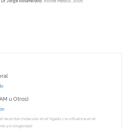
 Dr. Jorge Rosenkranz
, Roche México, 2006
ral
do
AM u Otros)
eon
 el recambio molecular en el hígado y su influencia en el
nto y/o longevidad.