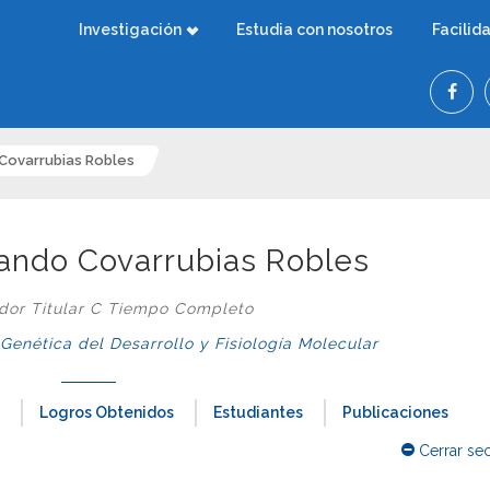
Investigación
Estudia con nosotros
Facilid
 Covarrubias Robles
nando Covarrubias Robles
ador Titular C Tiempo Completo
nética del Desarrollo y Fisiología Molecular
Logros Obtenidos
Estudiantes
Publicaciones
Cerrar se