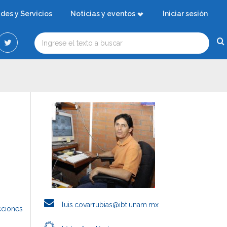
ades y Servicios
Noticias y eventos
Iniciar sesión
luis.covarrubias@ibt.unam.mx
cciones