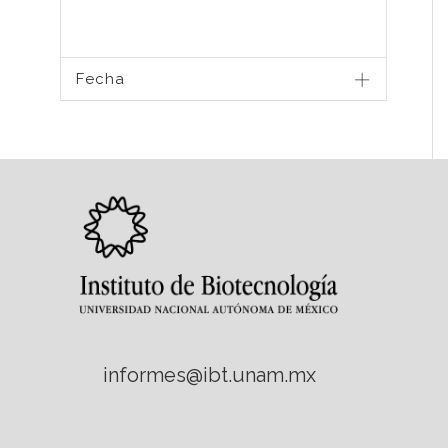
Fecha
informes@ibt.unam.mx