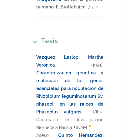
humano.
El Biotlahuica
,
7
,
2-4
.
Tesis
Vazquez Laslop, Martha
Veronica
(1991)
.
Caracterizacion genetica y
molecular de los genes
esenciales para nodulacion de
Rhizoloium leguminosarum 6v.
phaseoli en las raices de
Phaseolus vulgaris
.
CIFN
,
Doctorado en Investigacion
*
Biomedica Basica
,
UNAM
.
Asesor:
Quinto Hernandez,