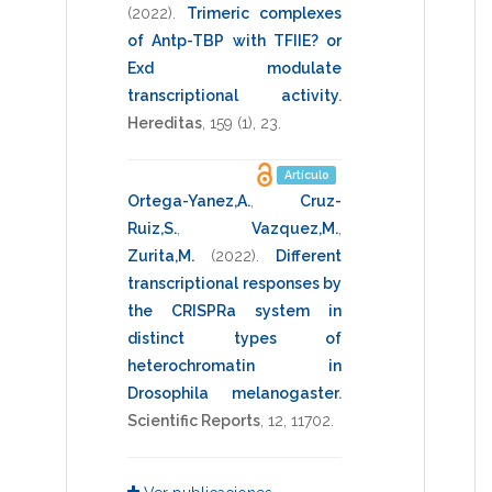
(2022)
.
Trimeric complexes
of Antp-TBP with TFIIE? or
Exd modulate
transcriptional activity
.
Hereditas
,
159
(1),
23
.
Artículo
Ortega-Yanez,A.
,
Cruz-
Ruiz,S.
,
Vazquez,M.
,
Zurita,M.
(2022)
.
Different
transcriptional responses by
the CRISPRa system in
distinct types of
heterochromatin in
Drosophila melanogaster
.
Scientific Reports
,
12
,
11702
.