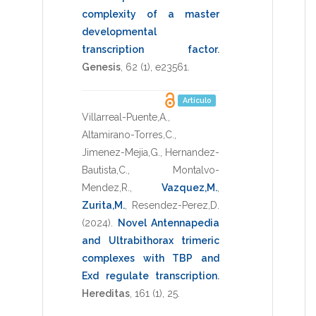
complexity of a master
developmental
transcription factor
.
Genesis
,
62
(1),
e23561
.
Artículo
Villarreal-Puente,A.
,
Altamirano-Torres,C.
,
Jimenez-Mejia,G.
,
Hernandez-
Bautista,C.
,
Montalvo-
Mendez,R.
,
Vazquez,M.
,
Zurita,M.
,
Resendez-Perez,D.
(2024)
.
Novel Antennapedia
and Ultrabithorax trimeric
complexes with TBP and
Exd regulate transcription
.
Hereditas
,
161
(1),
25
.