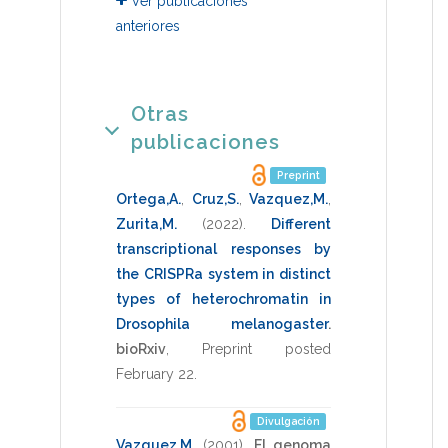
Ver publicaciones
anteriores
Otras
publicaciones
Preprint
Ortega,A.
,
Cruz,S.
,
Vazquez,M.
,
Zurita,M.
(2022)
.
Different
transcriptional responses by
the CRISPRa system in distinct
types of heterochromatin in
Drosophila melanogaster
.
bioRxiv
,
Preprint posted
February 22
.
Divulgación
Vazquez,M.
(2001)
.
El genoma