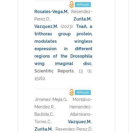
Artículo
Rosales-Vega,M.
,
Resendez-
Perez,D.
,
Zurita,M.
,
Vazquez,M.
(2023)
.
TnaA, a
trithorax group protein,
modulates wingless
expression in different
regions of the Drosophila
wing imaginal disc
.
Scientific Reports
,
13
(1),
15162
.
Artículo
Jimenez-Mejia,G.
,
Montalvo-
Mendez,R.
,
Hernandez-
Bautista,C.
,
Altamirano-
Torres,C.
,
Vazquez,M.
,
Zurita,M.
,
Resendez-Perez,D.