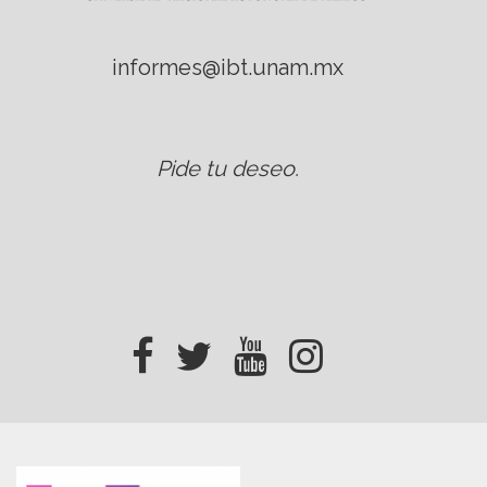
informes@ibt.unam.mx
Pide tu deseo
.