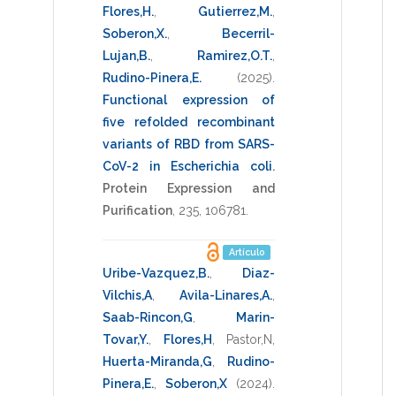
Flores,H.
,
Gutierrez,M.
,
Soberon,X.
,
Becerril-
Lujan,B.
,
Ramirez,O.T.
,
Rudino-Pinera,E.
(2025)
.
Functional expression of
five refolded recombinant
variants of RBD from SARS-
CoV-2 in Escherichia coli
.
Protein Expression and
Purification
,
235
,
106781
.
Artículo
Uribe-Vazquez,B.
,
Diaz-
Vilchis,A
,
Avila-Linares,A.
,
Saab-Rincon,G
,
Marin-
Tovar,Y.
,
Flores,H
,
Pastor,N
,
Huerta-Miranda,G
,
Rudino-
Pinera,E.
,
Soberon,X
(2024)
.