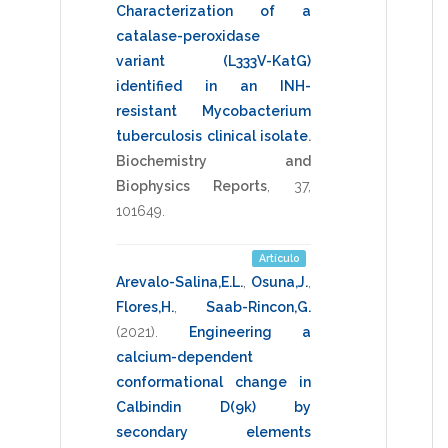
Characterization of a
catalase-peroxidase
variant (L333V-KatG)
identified in an INH-
resistant Mycobacterium
tuberculosis clinical isolate
.
Biochemistry and
Biophysics Reports
,
37
,
101649
.
Artículo
Arevalo-Salina,E.L.
,
Osuna,J.
,
Flores,H.
,
Saab-Rincon,G.
(2021)
.
Engineering a
calcium-dependent
conformational change in
Calbindin D(9k) by
secondary elements