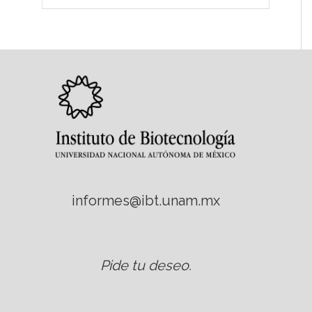
informes@ibt.unam.mx
Pide tu deseo
.