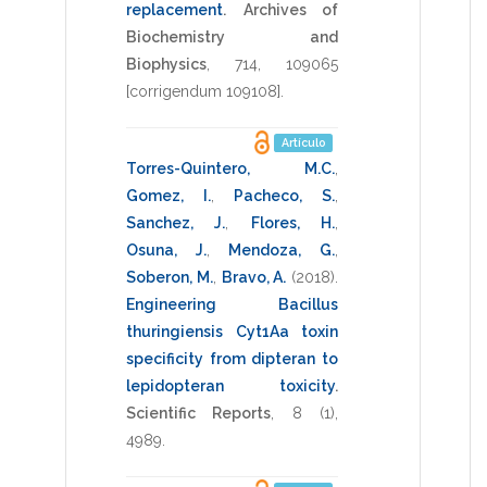
replacement
.
Archives of
Biochemistry and
Biophysics
,
714
,
109065
[corrigendum 109108]
.
Artículo
Torres-Quintero, M.C.
,
Gomez, I.
,
Pacheco, S.
,
Sanchez, J.
,
Flores, H.
,
Osuna, J.
,
Mendoza, G.
,
Soberon, M.
,
Bravo, A.
(2018)
.
Engineering Bacillus
thuringiensis Cyt1Aa toxin
specificity from dipteran to
lepidopteran toxicity
.
Scientific Reports
,
8
(1),
4989
.