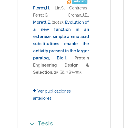
Artículo
Flores,H.
,
Lin,S.
,
Contreras-
Ferrat,G.
,
Cronan,J.E.
,
Morett,E.
(2012)
.
Evolution of
a new function in an
esterase: simple amino acid
substitutions enable the
activity present in the larger
paralog, BioH
.
Protein
Engineering Design &
Selection
,
25
(8),
387-395
.
Ver publicaciones
anteriores
Tesis