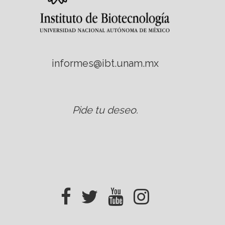
informes@ibt.unam.mx
Pide tu deseo
.