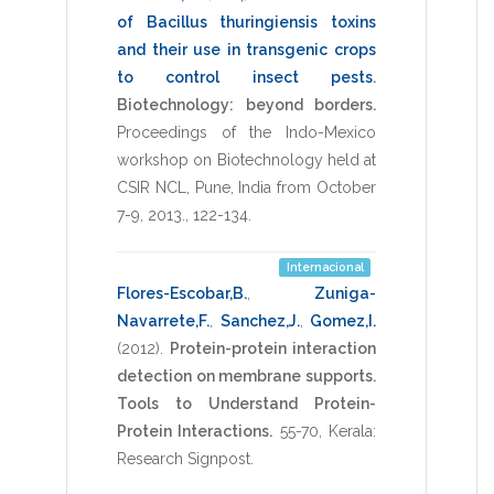
of Bacillus thuringiensis toxins
and their use in transgenic crops
to control insect pests
.
Biotechnology: beyond borders.
Proceedings of the Indo-Mexico
workshop on Biotechnology held at
CSIR NCL, Pune, India from October
7-9, 2013.
,
122-134
.
Internacional
Flores-Escobar,B.
,
Zuniga-
Navarrete,F.
,
Sanchez,J.
,
Gomez,I.
(2012)
.
Protein-protein interaction
detection on membrane supports.
Tools to Understand Protein-
Protein Interactions.
55-70
,
Kerala:
Research Signpost
.