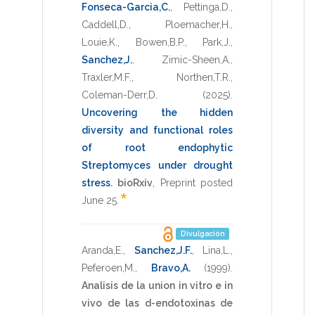
Fonseca-Garcia,C.
,
Pettinga,D.
,
Caddell,D.
,
Ploemacher,H.
,
Louie,K.
,
Bowen,B.P.
,
Park,J.
,
Sanchez,J.
,
Zimic-Sheen,A.
,
Traxler,M.F.
,
Northen,T.R.
,
Coleman-Derr,D.
(2025)
.
Uncovering the hidden
diversity and functional roles
of root endophytic
Streptomyces under drought
stress
.
bioRxiv
,
Preprint posted
*
June 25
.
Divulgación
Aranda,E.
,
Sanchez,J.F.
,
Lina,L.
,
Peferoen,M.
,
Bravo,A.
(1999)
.
Analisis de la union in vitro e in
vivo de las d-endotoxinas de