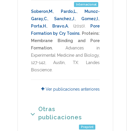
Internacional
Soberon,M.
,
Pardo,L.
,
Munoz-
Garay,C.
,
Sanchez,J.
,
Gomez,I.
,
Porta,H.
,
Bravo,A.
(2010)
.
Pore
Formation by Cry Toxins
.
Proteins:
Membrane Binding and Pore
Formation.
Advances in
Experimental Medicine and Biology
,
127-142
,
Austin, TX: Landes
Bioscience
.
Ver publicaciones anteriores
Otras
publicaciones
Preprint