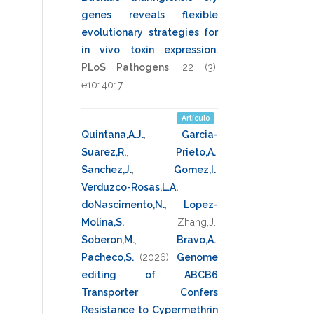
genes reveals flexible
evolutionary strategies for
in vivo toxin expression
.
PLoS Pathogens
,
22
(3),
e1014017
.
Artículo
Quintana,A.J.
,
Garcia-
Suarez,R.
,
Prieto,A.
,
Sanchez,J.
,
Gomez,I.
,
Verduzco-Rosas,L.A.
,
doNascimento,N.
,
Lopez-
Molina,S.
,
Zhang,J.
,
Soberon,M.
,
Bravo,A.
,
Pacheco,S.
(2026)
.
Genome
editing of ABCB6
Transporter Confers
Resistance to Cypermethrin