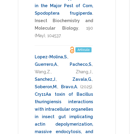
in the Major Pest of Corn,
Spodoptera frugiperda
.
Insect Biochemistry and
Molecular Biology
,
190
(May),
104537
.
Artículo
Lopez-Molina,S.
,
Guerrero,A.
,
Pacheco,S.
,
Wang,Z.
,
Zhang,J.
,
Sanchez,J.
,
Zavala,G.
,
Soberon,M.
,
Bravo,A.
(2025)
.
Cry11Aa toxin of Bacillus
thuringiensis interactions
with intracellular organelles
in insect gut implicating
actin depolymerization,
massive endocytosis, and