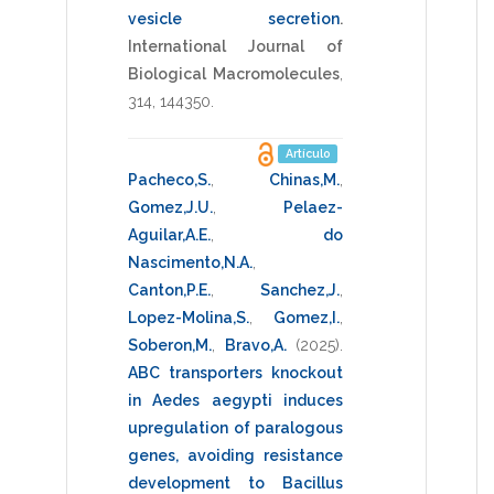
vesicle secretion
.
International Journal of
Biological Macromolecules
,
314
,
144350
.
Artículo
Pacheco,S.
,
Chinas,M.
,
Gomez,J.U.
,
Pelaez-
Aguilar,A.E.
,
do
Nascimento,N.A.
,
Canton,P.E.
,
Sanchez,J.
,
Lopez-Molina,S.
,
Gomez,I.
,
Soberon,M.
,
Bravo,A.
(2025)
.
ABC transporters knockout
in Aedes aegypti induces
upregulation of paralogous
genes, avoiding resistance
development to Bacillus