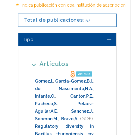
*
Indica publicación con otra institución de adscripción
Total de publicaciones:
57
Tipo
Artículos
Artículo
Gomez,I.
,
Garcia-Gomez,B.I.
,
do Nascimento,N.A.
,
Infante,O.
,
Canton,P.E.
,
Pacheco,S.
,
Pelaez-
Aguilar,A.E.
,
Sanchez,J.
,
Soberon,M.
,
Bravo,A.
(2026)
.
Regulatory diversity in
Bacillus thuringiensis cry