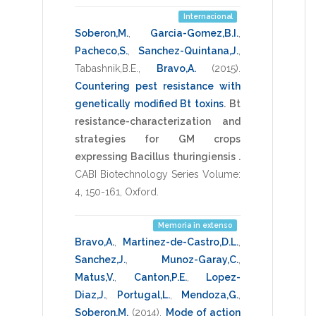
Internacional
Soberon,M.
,
Garcia-Gomez,B.I.
,
Pacheco,S.
,
Sanchez-Quintana,J.
,
Tabashnik,B.E.
,
Bravo,A.
(2015)
.
Countering pest resistance with
genetically modified Bt toxins
.
Bt
resistance-characterization and
strategies for GM crops
expressing Bacillus thuringiensis .
CABI Biotechnology Series Volume:
4
,
150-161
,
Oxford
.
Memoria in extenso
Bravo,A.
,
Martinez-de-Castro,D.L.
,
Sanchez,J.
,
Munoz-Garay,C.
,
Matus,V.
,
Canton,P.E.
,
Lopez-
Diaz,J.
,
Portugal,L.
,
Mendoza,G.
,
Soberon,M.
(2014)
.
Mode of action