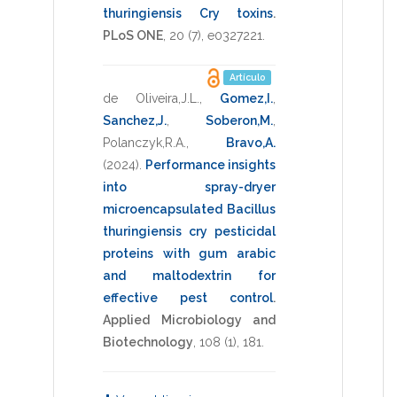
thuringiensis Cry toxins
.
PLoS ONE
,
20
(7),
e0327221
.
Artículo
de Oliveira,J.L.
,
Gomez,I.
,
Sanchez,J.
,
Soberon,M.
,
Polanczyk,R.A.
,
Bravo,A.
(2024)
.
Performance insights
into spray-dryer
microencapsulated Bacillus
thuringiensis cry pesticidal
proteins with gum arabic
and maltodextrin for
effective pest control
.
Applied Microbiology and
Biotechnology
,
108
(1),
181
.