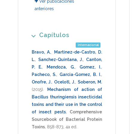
Ver publicaciones
anteriores
Capítulos
Internacional
Bravo, A.
,
Martinez-de-Castro, D.
L.
,
Sanchez-Quintana, J.
,
Canton,
P. E.
,
Mendoza, G.
,
Gomez, I.
,
Pacheco, S.
,
Garcia-Gomez, B. I.
,
Onofre, J.
,
Ocelotl, J.
,
Soberon, M.
(2015)
.
Mechanism of action of
Bacillus thuringiensis insecticidal
toxins and their use in the control
of insect pests
.
Comprehensive
Sourcebook of Bacterial Protein
Toxins.
858-873
,
4a ed
.