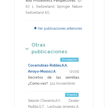
and Proteomics Perspectives.
51-
67
,
1
,
Switzerland: Springer Nature
Switzerland AG
.
Ver publicaciones anteriores
Otras
publicaciones
Divulgación
Covarrubias-Robles,A.A.
,
Arroyo-Mosso,I.A.
(2025)
.
Secretos de las semillas.
¿Como ves?
,
324
(noviembre).
Preprint
Salazar-Chavarria,A.V.
,
Zavala-
Padilla,G.T.
,
Lechuga-Jimenez,A.
,