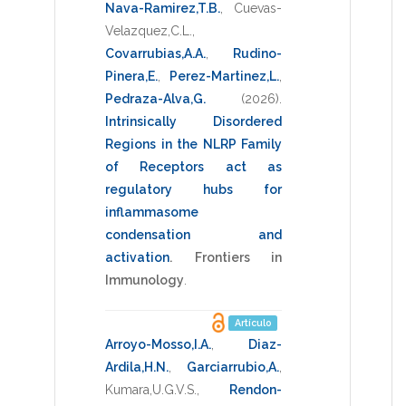
Nava-Ramirez,T.B.
,
Cuevas-
Velazquez,C.L.
,
Covarrubias,A.A.
,
Rudino-
Pinera,E.
,
Perez-Martinez,L.
,
Pedraza-Alva,G.
(2026)
.
Intrinsically Disordered
Regions in the NLRP Family
of Receptors act as
regulatory hubs for
inflammasome
condensation and
activation
.
Frontiers in
Immunology
.
Artículo
Arroyo-Mosso,I.A.
,
Diaz-
Ardila,H.N.
,
Garciarrubio,A.
,
Kumara,U.G.V.S.
,
Rendon-