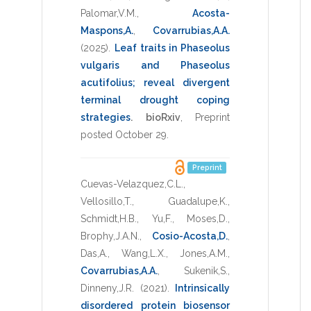
Palomar,V.M.
,
Acosta-
Maspons,A.
,
Covarrubias,A.A.
(2025)
.
Leaf traits in Phaseolus
vulgaris and Phaseolus
acutifolius; reveal divergent
terminal drought coping
strategies
.
bioRxiv
,
Preprint
posted October 29
.
Preprint
Cuevas-Velazquez,C.L.
,
Vellosillo,T.
,
Guadalupe,K.
,
Schmidt,H.B.
,
Yu,F.
,
Moses,D.
,
Brophy,J.A.N.
,
Cosio-Acosta,D.
,
Das,A.
,
Wang,L.X.
,
Jones,A.M.
,
Covarrubias,A.A.
,
Sukenik,S.
,
Dinneny,J.R.
(2021)
.
Intrinsically
disordered protein biosensor