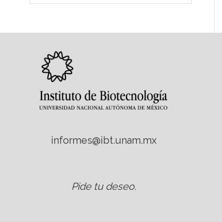
informes@ibt.unam.mx
Pide tu deseo
.