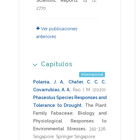
Scientific Reports
,
14
(1),
2770
.
Ver publicaciones
anteriores
Capítulos
Internacional
Polania, J. A.
,
Chater, C. C. C.
,
Covarrubias, A. A.
,
Rao, I. M.
(2020)
.
Phaseolus Species Responses and
Tolerance to Drought
.
The Plant
Family Fabaceae: Biology and
Physiological Responses to
Environmental Stresses.
319-336
,
Singapore: Springer Singapore
.