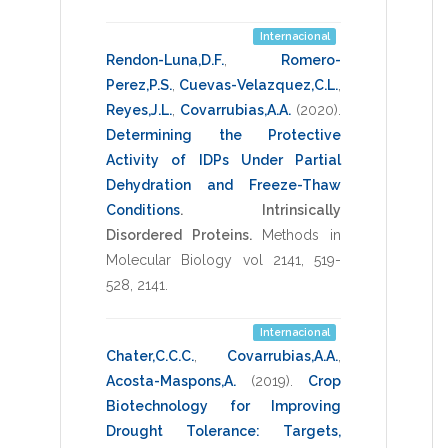
Internacional
Rendon-Luna,D.F.
,
Romero-
Perez,P.S.
,
Cuevas-Velazquez,C.L.
,
Reyes,J.L.
,
Covarrubias,A.A.
(2020)
.
Determining the Protective
Activity of IDPs Under Partial
Dehydration and Freeze-Thaw
Conditions
.
Intrinsically
Disordered Proteins.
Methods in
Molecular Biology vol 2141
,
519-
528
,
2141
.
Internacional
Chater,C.C.C.
,
Covarrubias,A.A.
,
Acosta-Maspons,A.
(2019)
.
Crop
Biotechnology for Improving
Drought Tolerance: Targets,