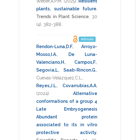
Weber,A.P.M.
(2025)
.
Resilient
plants, sustainable future
.
Trends in Plant Science
,
30
(4),
382-388
.
Artículo
Rendon-Luna,D.F.
,
Arroyo-
Mosso,I.A.
,
De Luna-
Valenciano,H.
,
Campos,F.
,
Segovia,L.
,
Saab-Rincon,G.
,
Cuevas-Velazquez,C.L.
,
Reyes,J.L.
,
Covarrubias,A.A.
(2024)
.
Alternative
conformations of a group 4
Late Embryogenesis
Abundant protein
associated to its in vitro
protective activity
.