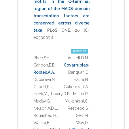
motifs in the C-terminal
region of the MADS-domain
transcription factors are
conserved across diverse
taxa
.
PLoS ONE
,
20
(8),
e0330098
.
Revisión
Rhee,S.Y.
,
Anstett,D.N.
,
Cahoon,E.B.
,
Covarrubias-
Robles,A.A.
,
Danquah,E.
,
Dudareva,N.
,
Ezura,H.
,
Gilbert,K.J.
,
Gutierrez,R.A.
,
Heck,M.
,
Lowry,D.B.
,
Mittler,R.
,
Muday,G.
,
Mukankusi,C.
,
Nelson,A.D.L.
,
Restrepo,S.
,
Rouached,H.
,
Seki,M.
,
Walker,B.
,
Way,D.
,