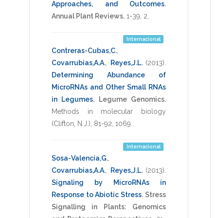
Approaches, and Outcomes
.
Annual Plant Reviews.
1-39
,
2
.
Internacional
Contreras-Cubas,C.
,
Covarrubias,A.A.
,
Reyes,J.L.
(2013)
.
Determining Abundance of
MicroRNAs and Other Small RNAs
in Legumes
.
Legume Genomics.
Methods in molecular biology
(Clifton, N.J.)
,
81-92
,
1069
.
Internacional
Sosa-Valencia,G.
,
Covarrubias,A.A.
,
Reyes,J.L.
(2013)
.
Signaling by MicroRNAs in
Response to Abiotic Stress
.
Stress
Signalling in Plants: Genomics