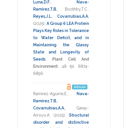
Luna,D.F.
,
Nava-
Ramirez,T.B.
,
Boothby,T.C.
,
Reyes,J.L.
,
Covarrubias,A.A.
(2025)
.
A Group 6 LEA Protein
Plays Key Roles in Tolerance
to Water Deficit, and in
Maintaining the Glassy
State and Longevity of
Seeds
.
Plant Cell And
Environment
,
48
(9),
6874-
6896
.
Artículo
Ramirez-Aguirre,E.
,
Nava-
Ramirez,T.B.
,
Covarrubias,A.A.
,
Garay-
Arroyo,A.
(2025)
.
Structural
disorder and distinctive