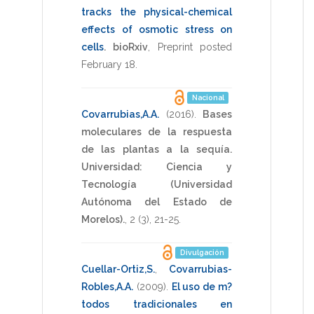
tracks the physical-chemical
effects of osmotic stress on
cells
.
bioRxiv
,
Preprint posted
February 18
.
Nacional
Covarrubias,A.A.
(2016)
.
Bases
moleculares de la respuesta
de las plantas a la sequía.
Universidad: Ciencia y
Tecnología (Universidad
Autónoma del Estado de
Morelos).
,
2
(3),
21-25
.
Divulgación
Cuellar-Ortiz,S.
,
Covarrubias-
Robles,A.A.
(2009)
.
El uso de m?
todos tradicionales en