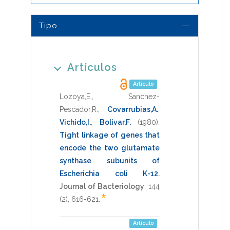
Tipo
Artículos
Artículo
Lozoya,E.
,
Sanchez-
Pescador,R.
,
Covarrubias,A.
,
Vichido,I.
,
Bolivar,F.
(1980)
.
Tight linkage of genes that
encode the two glutamate
synthase subunits of
Escherichia coli K-12
.
Journal of Bacteriology
,
144
*
(2),
616-621
.
Artículo