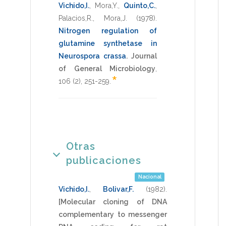
Vichido,I.
,
Mora,Y.
,
Quinto,C.
,
Palacios,R.
,
Mora,J.
(1978)
.
Nitrogen regulation of
glutamine synthetase in
Neurospora crassa
.
Journal
of General Microbiology
,
*
106
(2),
251-259
.
Otras
publicaciones
Nacional
Vichido,I.
,
Bolivar,F.
(1982)
.
[Molecular cloning of DNA
complementary to messenger