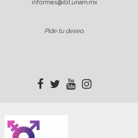
informes@ibt.unam.mx
Pide tu deseo
.