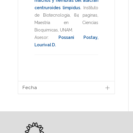
machos y hembras del alacran
centruroides limpidus
.
Instituto
de Biotecnologia
,
84 paginas
,
Maestria en Ciencias
Bioquimicas
,
UNAM
.
Asesor:
Possani Postay,
Lourival D.
Fecha