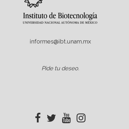
informes@ibt.unam.mx
Pide tu deseo
.