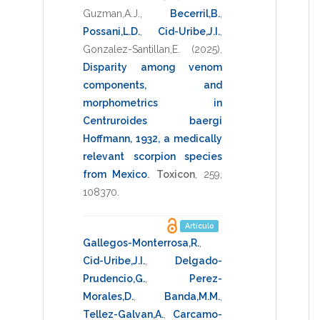
Guzman,A.J.
,
Becerril,B.
,
Possani,L.D.
,
Cid-Uribe,J.I.
,
Gonzalez-Santillan,E.
(2025)
.
Disparity among venom
components, and
morphometrics in
Centruroides baergi
Hoffmann, 1932, a medically
relevant scorpion species
from Mexico
.
Toxicon
,
259
,
108370
.
Artículo
Gallegos-Monterrosa,R.
,
Cid-Uribe,J.I.
,
Delgado-
Prudencio,G.
,
Perez-
Morales,D.
,
Banda,M.M.
,
Tellez-Galvan,A.
,
Carcamo-