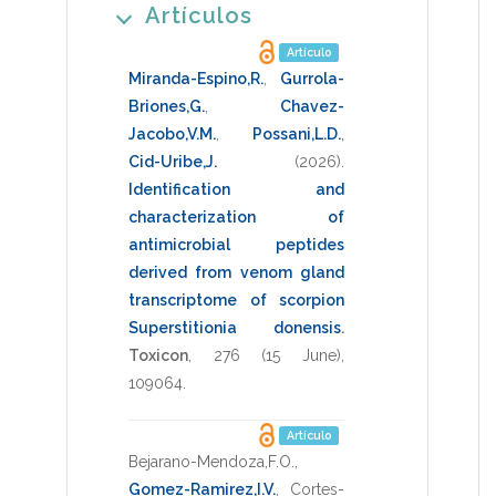
Artículos
Artículo
Miranda-Espino,R.
,
Gurrola-
Briones,G.
,
Chavez-
Jacobo,V.M.
,
Possani,L.D.
,
Cid-Uribe,J.
(2026)
.
Identification and
characterization of
antimicrobial peptides
derived from venom gland
transcriptome of scorpion
Superstitionia donensis
.
Toxicon
,
276
(15 June),
109064
.
Artículo
Bejarano-Mendoza,F.O.
,
Gomez-Ramirez,I.V.
,
Cortes-