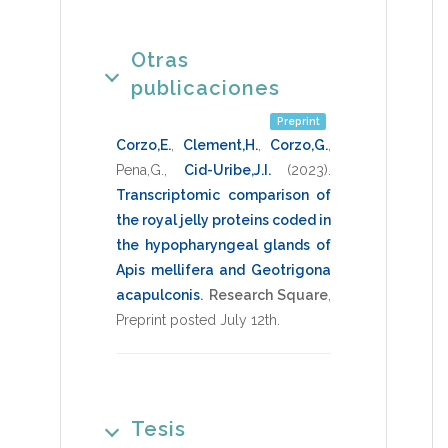
Otras
publicaciones
Preprint
Corzo,E.
,
Clement,H.
,
Corzo,G.
,
Pena,G.
,
Cid-Uribe,J.I.
(2023)
.
Transcriptomic comparison of
the royal jelly proteins coded in
the hypopharyngeal glands of
Apis mellifera and Geotrigona
acapulconis
.
Research Square
,
Preprint posted July 12th
.
Tesis