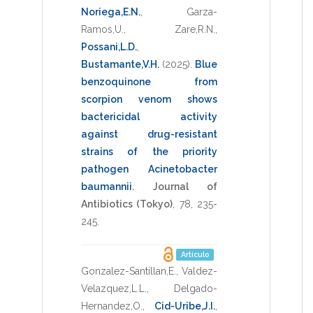
Noriega,E.N.
,
Garza-
Ramos,U.
,
Zare,R.N.
,
Possani,L.D.
,
Bustamante,V.H.
(2025)
.
Blue
benzoquinone from
scorpion venom shows
bactericidal activity
against drug-resistant
strains of the priority
pathogen Acinetobacter
baumannii
.
Journal of
Antibiotics (Tokyo)
,
78
,
235-
245
.
Artículo
Gonzalez-Santillan,E.
,
Valdez-
Velazquez,L.L.
,
Delgado-
Hernandez,O.
,
Cid-Uribe,J.I.
,