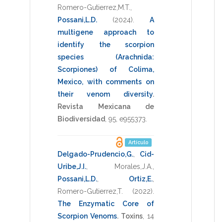
Romero-Gutierrez,M.T.
,
Possani,L.D.
(2024)
.
A
multigene approach to
identify the scorpion
species (Arachnida:
Scorpiones) of Colima,
Mexico, with comments on
their venom diversity
.
Revista Mexicana de
Biodiversidad
,
95
,
e955373
.
Artículo
Delgado-Prudencio,G.
,
Cid-
Uribe,J.I.
,
Morales,J.A.
,
Possani,L.D.
,
Ortiz,E.
,
Romero-Gutierrez,T.
(2022)
.
The Enzymatic Core of
Scorpion Venoms
.
Toxins
,
14