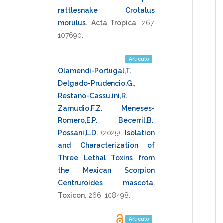
rattlesnake Crotalus
morulus
.
Acta Tropica
,
267
,
107690
.
Artículo
Olamendi-Portugal,T.
,
Delgado-Prudencio,G.
,
Restano-Cassulini,R.
,
Zamudio,F.Z.
,
Meneses-
Romero,E.P.
,
Becerril,B.
,
Possani,L.D.
(2025)
.
Isolation
and Characterization of
Three Lethal Toxins from
the Mexican Scorpion
Centruroides mascota
.
Toxicon
,
266
,
108498
.
Artículo