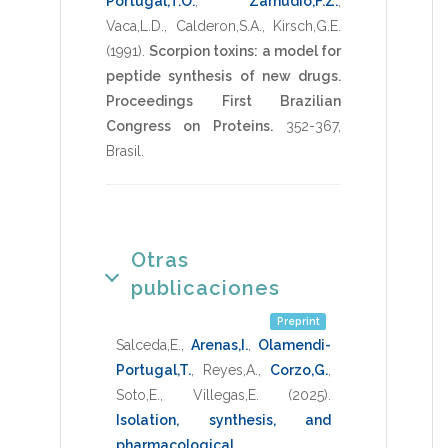
Portugal,T.O.
,
Zamudio,F.Z.
,
Vaca,L.D.
,
Calderon,S.A.
,
Kirsch,G.E.
(1991)
.
Scorpion toxins: a model for
peptide synthesis of new drugs.
Proceedings First Brazilian
Congress on Proteins.
352-367
,
Brasil
.
Otras
publicaciones
Preprint
Salceda,E.
,
Arenas,I.
,
Olamendi-
Portugal,T.
,
Reyes,A.
,
Corzo,G.
,
Soto,E.
,
Villegas,E.
(2025)
.
Isolation, synthesis, and
pharmacological