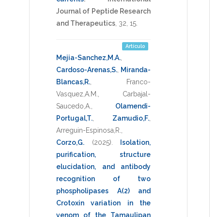
Journal of Peptide Research
and Therapeutics
,
32
,
15
.
Artículo
Mejia-Sanchez,M.A.
,
Cardoso-Arenas,S.
,
Miranda-
Blancas,R.
,
Franco-
Vasquez,A.M.
,
Carbajal-
Saucedo,A.
,
Olamendi-
Portugal,T.
,
Zamudio,F.
,
Arreguin-Espinosa,R.
,
Corzo,G.
(2025)
.
Isolation,
purification, structure
elucidation, and antibody
recognition of two
phospholipases A(2) and
Crotoxin variation in the
venom of the Tamaulipan