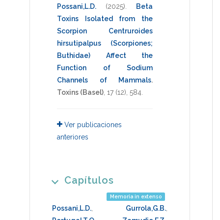
Possani,L.D.
(2025)
.
Beta
Toxins Isolated from the
Scorpion Centruroides
hirsutipalpus (Scorpiones;
Buthidae) Affect the
Function of Sodium
Channels of Mammals
.
Toxins (Basel)
,
17
(12),
584
.
Ver publicaciones
anteriores
Capítulos
Memoria in extenso
Possani,L.D.
,
Gurrola,G.B.
,