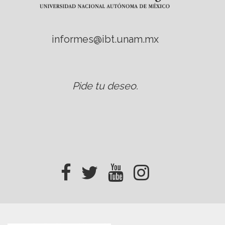
informes@ibt.unam.mx
Pide tu deseo
.