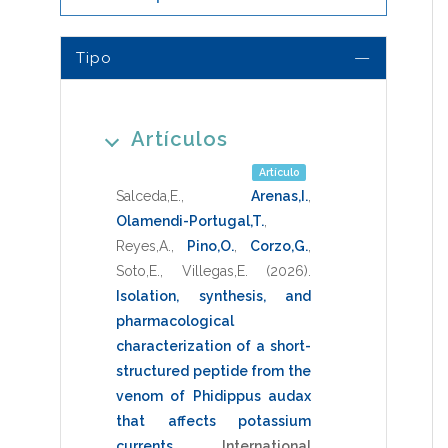
Tipo
Artículos
Artículo
Salceda,E.
,
Arenas,I.
,
Olamendi-Portugal,T.
,
Reyes,A.
,
Pino,O.
,
Corzo,G.
,
Soto,E.
,
Villegas,E.
(2026)
.
Isolation, synthesis, and
pharmacological
characterization of a short-
structured peptide from the
venom of Phidippus audax
that affects potassium
currents
.
International