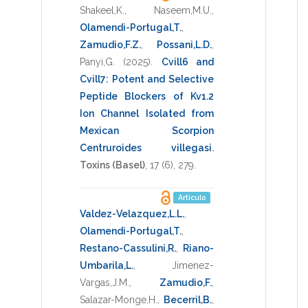
Shakeel,K.
,
Naseem,M.U.
,
Olamendi-Portugal,T.
,
Zamudio,F.Z.
,
Possani,L.D.
,
Panyi,G.
(2025)
.
Cvill6 and
Cvill7: Potent and Selective
Peptide Blockers of Kv1.2
Ion Channel Isolated from
Mexican Scorpion
Centruroides villegasi
.
Toxins (Basel)
,
17
(6),
279
.
Artículo
Valdez-Velazquez,L.L.
,
Olamendi-Portugal,T.
,
Restano-Cassulini,R.
,
Riano-
Umbarila,L.
,
Jimenez-
Vargas,J.M.
,
Zamudio,F.
,
Salazar-Monge,H.
,
Becerril,B.
,