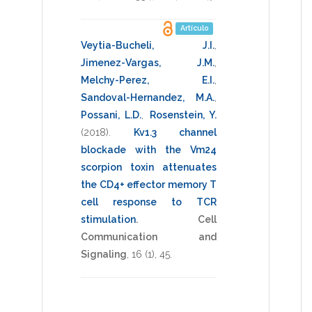
Artículo
Veytia-Bucheli, J.I.
,
Jimenez-Vargas, J.M.
,
Melchy-Perez, E.I.
,
Sandoval-Hernandez, M.A.
,
Possani, L.D.
,
Rosenstein, Y.
(2018)
.
Kv1.3 channel
blockade with the Vm24
scorpion toxin attenuates
the CD4+ effector memory T
cell response to TCR
stimulation
.
Cell
Communication and
Signaling
,
16
(1),
45
.