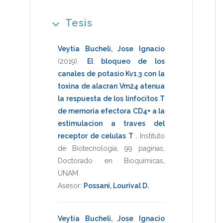
Tesis
Veytia Bucheli, Jose Ignacio
(2019)
.
El bloqueo de los
canales de potasio Kv1.3 con la
toxina de alacran Vm24 atenua
la respuesta de los linfocitos T
de memoria efectora CD4+ a la
estimulacion a traves del
receptor de celulas T
.
Instituto
de Biotecnologia
,
99 paginas
,
Doctorado en Bioquimicas
,
UNAM
.
Asesor:
Possani, Lourival D.
Veytia Bucheli, Jose Ignacio