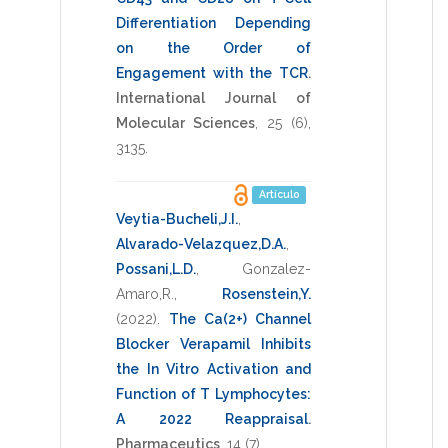
Differentiation Depending
on the Order of
Engagement with the TCR
.
International Journal of
Molecular Sciences
,
25
(6),
3135
.
Artículo
Veytia-Bucheli,J.I.
,
Alvarado-Velazquez,D.A.
,
Possani,L.D.
,
Gonzalez-
Amaro,R.
,
Rosenstein,Y.
(2022)
.
The Ca(2+) Channel
Blocker Verapamil Inhibits
the In Vitro Activation and
Function of T Lymphocytes:
A 2022 Reappraisal
.
Pharmaceutics
,
14
(7).