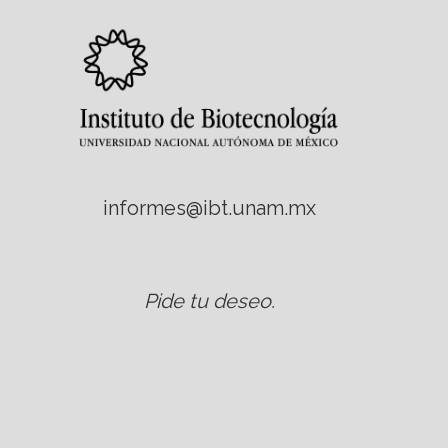
informes@ibt.unam.mx
Pide tu deseo
.