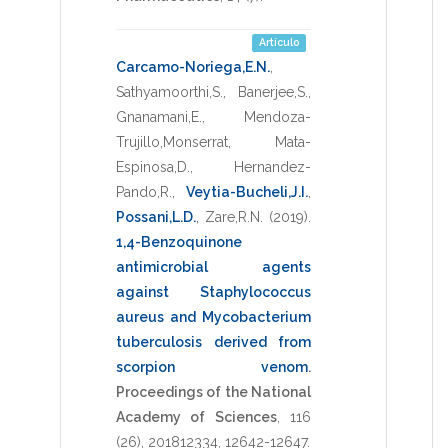
Artículo
Carcamo-Noriega,E.N.
,
Sathyamoorthi,S.
,
Banerjee,S.
,
Gnanamani,E.
,
Mendoza-
Trujillo,Monserrat
,
Mata-
Espinosa,D.
,
Hernandez-
Pando,R.
,
Veytia-Bucheli,J.I.
,
Possani,L.D.
,
Zare,R.N.
(2019)
.
1,4-Benzoquinone
antimicrobial agents
against Staphylococcus
aureus and Mycobacterium
tuberculosis derived from
scorpion venom
.
Proceedings of the National
Academy of Sciences
,
116
(26),
201812334
,
12642-12647
.