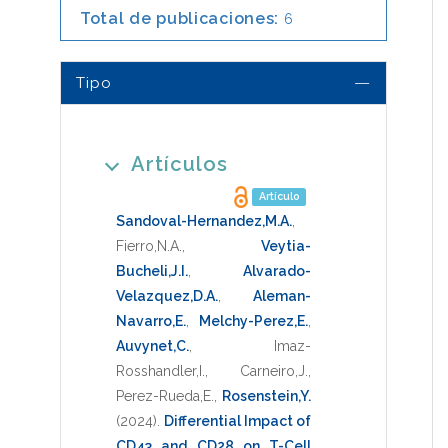
Total de publicaciones:
6
Tipo
Artículos
Artículo
Sandoval-Hernandez,M.A.
,
Fierro,N.A.
,
Veytia-
Bucheli,J.I.
,
Alvarado-
Velazquez,D.A.
,
Aleman-
Navarro,E.
,
Melchy-Perez,E.
,
Auvynet,C.
,
Imaz-
Rosshandler,I.
,
Carneiro,J.
,
Perez-Rueda,E.
,
Rosenstein,Y.
(2024)
.
Differential Impact of
CD43 and CD28 on T-Cell