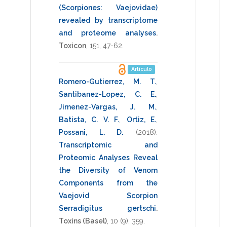
(Scorpiones: Vaejovidae)
revealed by transcriptome
and proteome analyses
.
Toxicon
,
151
,
47-62
.
Artículo
Romero-Gutierrez, M. T.
,
Santibanez-Lopez, C. E.
,
Jimenez-Vargas, J. M.
,
Batista, C. V. F.
,
Ortiz, E.
,
Possani, L. D.
(2018)
.
Transcriptomic and
Proteomic Analyses Reveal
the Diversity of Venom
Components from the
Vaejovid Scorpion
Serradigitus gertschi
.
Toxins (Basel)
,
10
(9),
359
.