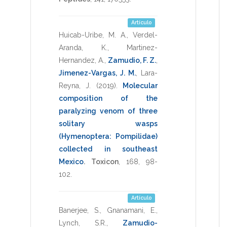
Artículo
Huicab-Uribe, M. A.
,
Verdel-
Aranda, K.
,
Martinez-
Hernandez, A.
,
Zamudio, F. Z.
,
Jimenez-Vargas, J. M.
,
Lara-
Reyna, J.
(2019)
.
Molecular
composition of the
paralyzing venom of three
solitary wasps
(Hymenoptera: Pompilidae)
collected in southeast
Mexico
.
Toxicon
,
168
,
98-
102
.
Artículo
Banerjee, S.
,
Gnanamani, E.
,
Lynch, S.R.
,
Zamudio-