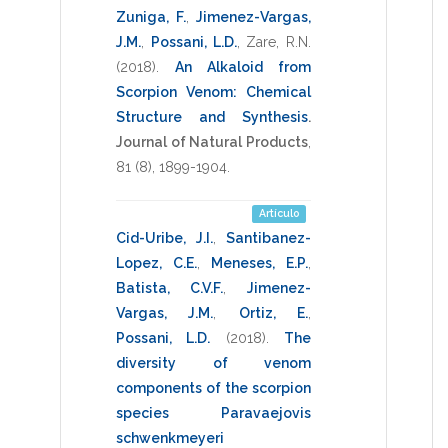
Zuniga, F.
,
Jimenez-Vargas,
J.M.
,
Possani, L.D.
,
Zare, R.N.
(2018)
.
An Alkaloid from
Scorpion Venom: Chemical
Structure and Synthesis
.
Journal of Natural Products
,
81
(8),
1899-1904
.
Artículo
Cid-Uribe, J.I.
,
Santibanez-
Lopez, C.E.
,
Meneses, E.P.
,
Batista, C.V.F.
,
Jimenez-
Vargas, J.M.
,
Ortiz, E.
,
Possani, L.D.
(2018)
.
The
diversity of venom
components of the scorpion
species Paravaejovis
schwenkmeyeri