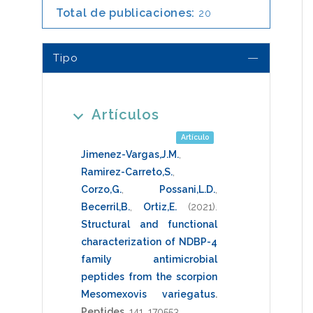
Total de publicaciones:
20
Tipo
Artículos
Artículo
Jimenez-Vargas,J.M.
,
Ramirez-Carreto,S.
,
Corzo,G.
,
Possani,L.D.
,
Becerril,B.
,
Ortiz,E.
(2021)
.
Structural and functional
characterization of NDBP-4
family antimicrobial
peptides from the scorpion
Mesomexovis variegatus
.
Peptides
,
141
,
170553
.