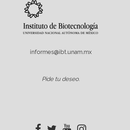
informes@ibt.unam.mx
Pide tu deseo
.