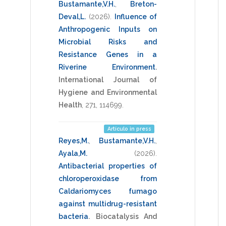
Bustamante,V.H.
,
Breton-
Deval,L.
(2026)
.
Influence of
Anthropogenic Inputs on
Microbial Risks and
Resistance Genes in a
Riverine Environment
.
International Journal of
Hygiene and Environmental
Health
,
271
,
114699
.
Artículo in press
Reyes,M.
,
Bustamante,V.H.
,
Ayala,M.
(2026)
.
Antibacterial properties of
chloroperoxidase from
Caldariomyces fumago
against multidrug-resistant
bacteria
.
Biocatalysis And