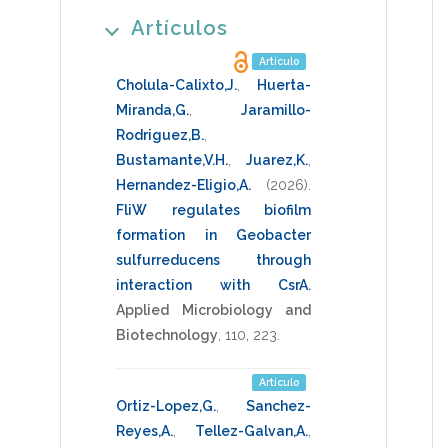
Artículos
Artículo
Cholula-Calixto,J.
,
Huerta-
Miranda,G.
,
Jaramillo-
Rodriguez,B.
,
Bustamante,V.H.
,
Juarez,K.
,
Hernandez-Eligio,A.
(2026)
.
FliW regulates biofilm
formation in Geobacter
sulfurreducens through
interaction with CsrA
.
Applied Microbiology and
Biotechnology
,
110
,
223
.
Artículo
Ortiz-Lopez,G.
,
Sanchez-
Reyes,A.
,
Tellez-Galvan,A.
,