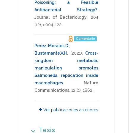
Poisoning: a Feasible
Antibacterial Strategy?
.
Journal of Bacteriology
,
204
(12),
e0041122
.
Comentario
Perez-Morales,D.
,
Bustamante,V.H.
(2021)
.
Cross-
kingdom metabolic
manipulation promotes
Salmonella replication inside
macrophages
.
Nature
Communications
,
12
(1),
1862
.
Ver publicaciones anteriores
Tesis