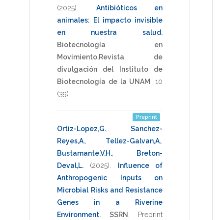
(2025)
.
Antibióticos en
animales: El impacto invisible
en nuestra salud
.
Biotecnología en
Movimiento.Revista de
divulgación del Instituto de
Biotecnología de la UNAM
,
10
(39).
Preprint
Ortiz-Lopez,G.
,
Sanchez-
Reyes,A.
,
Tellez-Galvan,A.
,
Bustamante,V.H.
,
Breton-
Deval,L.
(2025)
.
Influence of
Anthropogenic Inputs on
Microbial Risks and Resistance
Genes in a Riverine
Environment
.
SSRN
,
Preprint