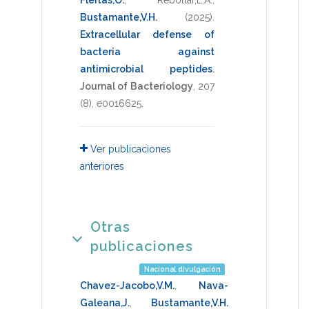
Fleitas,O.
,
Rebollar,E.A.
,
Bustamante,V.H.
(2025)
.
Extracellular defense of
bacteria against
antimicrobial peptides
.
Journal of Bacteriology
,
207
(8),
e0016625
.
Ver publicaciones
anteriores
Otras
publicaciones
Nacional divulgación
Chavez-Jacobo,V.M.
,
Nava-
Galeana,J.
,
Bustamante,V.H.