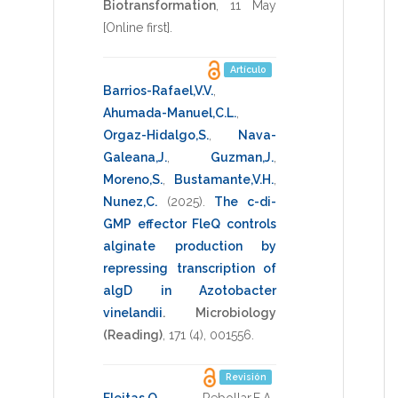
Biotransformation
,
11 May
[Online first]
.
Artículo
Barrios-Rafael,V.V.
,
Ahumada-Manuel,C.L.
,
Orgaz-Hidalgo,S.
,
Nava-
Galeana,J.
,
Guzman,J.
,
Moreno,S.
,
Bustamante,V.H.
,
Nunez,C.
(2025)
.
The c-di-
GMP effector FleQ controls
alginate production by
repressing transcription of
algD in Azotobacter
vinelandii
.
Microbiology
(Reading)
,
171
(4),
001556
.
Revisión