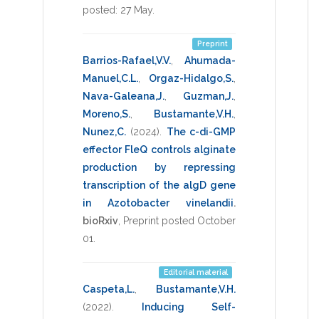
posted: 27 May
.
Preprint
Barrios-Rafael,V.V.
,
Ahumada-
Manuel,C.L.
,
Orgaz-Hidalgo,S.
,
Nava-Galeana,J.
,
Guzman,J.
,
Moreno,S.
,
Bustamante,V.H.
,
Nunez,C.
(2024)
.
The c-di-GMP
effector FleQ controls alginate
production by repressing
transcription of the algD gene
in Azotobacter vinelandii
.
bioRxiv
,
Preprint posted October
01
.
Editorial material
Caspeta,L.
,
Bustamante,V.H.
(2022)
.
Inducing Self-