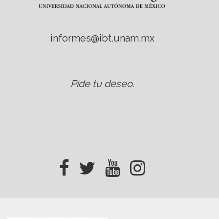
informes@ibt.unam.mx
Pide tu deseo
.