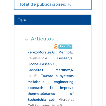
Total de publicaciones:
36
Tipo
Artículos
Revisión
Perez-Morales,G.
,
Merino,E.
,
Cevallos,M.A.
,
Gosset,G.
,
Licona-Cassani,C.
,
Caspeta,L.
,
Martinez,A.
(2026)
.
Toward a systems
metabolic engineering
approach to improve
thermotolerance of
Escherichia coli
.
Microbial
Cell Factories
,
25
,
108
.