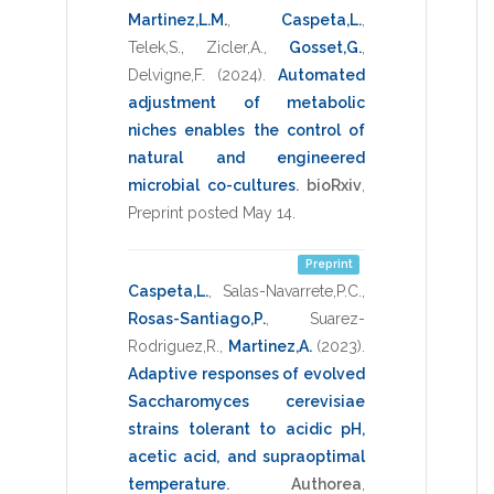
Martinez,L.M.
,
Caspeta,L.
,
Telek,S.
,
Zicler,A.
,
Gosset,G.
,
Delvigne,F.
(2024)
.
Automated
adjustment of metabolic
niches enables the control of
natural and engineered
microbial co-cultures
.
bioRxiv
,
Preprint posted May 14
.
Preprint
Caspeta,L.
,
Salas-Navarrete,P.C.
,
Rosas-Santiago,P.
,
Suarez-
Rodriguez,R.
,
Martinez,A.
(2023)
.
Adaptive responses of evolved
Saccharomyces cerevisiae
strains tolerant to acidic pH,
acetic acid, and supraoptimal
temperature
.
Authorea
,