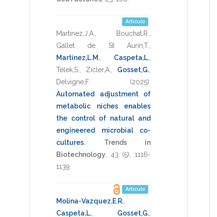
Artículo
Martinez,J.A.
,
Bouchat,R.
,
Gallet de St Aurin,T.
,
Martinez,L.M.
,
Caspeta,L.
,
Telek,S.
,
Zicler,A.
,
Gosset,G.
,
Delvigne,F.
(2025)
.
Automated adjustment of
metabolic niches enables
the control of natural and
engineered microbial co-
cultures
.
Trends in
Biotechnology
,
43
(5),
1116-
1139
.
Artículo
Molina-Vazquez,E.R.
,
Caspeta,L.
,
Gosset,G.
,