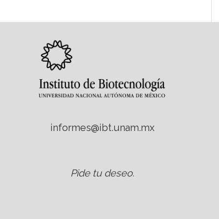
informes@ibt.unam.mx
Pide tu deseo
.