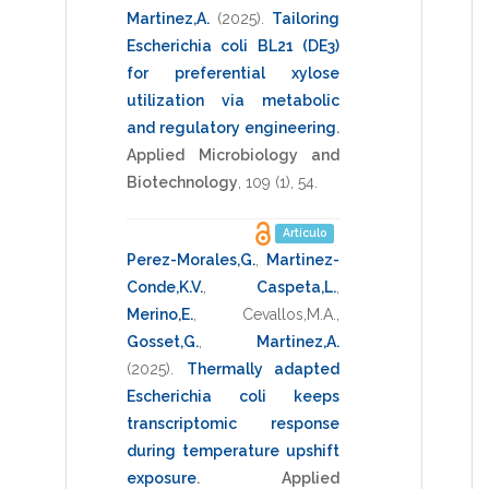
Martinez,A.
(2025)
.
Tailoring
Escherichia coli BL21 (DE3)
for preferential xylose
utilization via metabolic
and regulatory engineering
.
Applied Microbiology and
Biotechnology
,
109
(1),
54
.
Artículo
Perez-Morales,G.
,
Martinez-
Conde,K.V.
,
Caspeta,L.
,
Merino,E.
,
Cevallos,M.A.
,
Gosset,G.
,
Martinez,A.
(2025)
.
Thermally adapted
Escherichia coli keeps
transcriptomic response
during temperature upshift
exposure
.
Applied