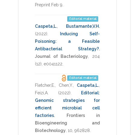
Preprint Feb 9
.
Editorial material
Caspeta,L.
,
Bustamante,V.H.
(2022)
.
Inducing Self-
Poisoning: a Feasible
Antibacterial Strategy?
.
Journal of Bacteriology
,
204
(12),
e0041122
.
Editorial material
Fletcher,E.
,
Chen,Y.
,
Caspeta,L.
,
Feizi,A.
(2022)
.
Editorial:
Genomic strategies for
efficient microbial cell
factories
.
Frontiers in
Bioengineering and
Biotechnology
,
10
,
962828
.