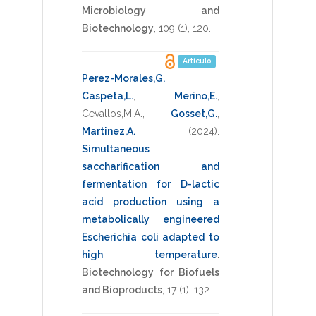
Microbiology and
Biotechnology
,
109
(1),
120
.
Artículo
Perez-Morales,G.
,
Caspeta,L.
,
Merino,E.
,
Cevallos,M.A.
,
Gosset,G.
,
Martinez,A.
(2024)
.
Simultaneous
saccharification and
fermentation for D-lactic
acid production using a
metabolically engineered
Escherichia coli adapted to
high temperature
.
Biotechnology for Biofuels
and Bioproducts
,
17
(1),
132
.