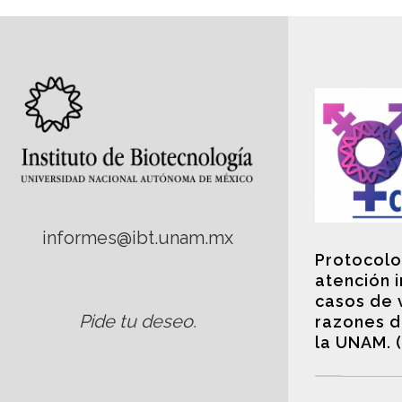
informes@ibt.unam.mx
Protocolo
atención 
casos de 
Pide tu deseo
.
razones d
la UNAM. 