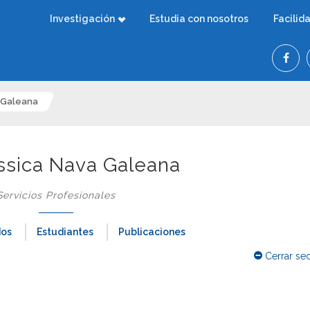
Investigación
Estudia con nosotros
Facilid
a Galeana
essica Nava Galeana
Servicios Profesionales
dos
Estudiantes
Publicaciones
Cerrar se