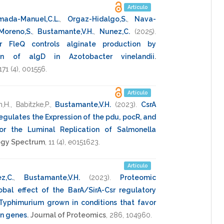
Artículo
mada-Manuel,C.L.
,
Orgaz-Hidalgo,S.
,
Nava-
Moreno,S.
,
Bustamante,V.H.
,
Nunez,C.
(2025)
.
r FleQ controls alginate production by
tion of algD in Azotobacter vinelandii
.
171
(4),
001556
.
Artículo
n,H.
,
Babitzke,P.
,
Bustamante,V.H.
(2023)
.
CsrA
Regulates the Expression of the pdu, pocR, and
r the Luminal Replication of Salmonella
ogy Spectrum
,
11
(4),
e0151623
.
Artículo
z,C.
,
Bustamante,V.H.
(2023)
.
Proteomic
obal effect of the BarA/SirA-Csr regulatory
Typhimurium grown in conditions that favor
on genes
.
Journal of Proteomics
,
286
,
104960
.