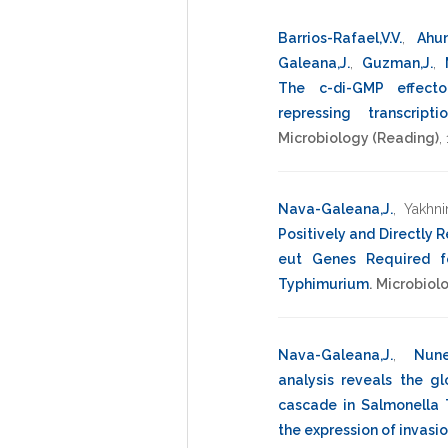
Barrios-Rafael,V.V.
,
Ahu
Galeana,J.
,
Guzman,J.
,
The c-di-GMP effecto
repressing transcrip
Microbiology (Reading)
,
Nava-Galeana,J.
,
Yakhni
Positively and Directly 
eut Genes Required fo
Typhimurium
.
Microbiol
Nava-Galeana,J.
,
Nune
analysis reveals the gl
cascade in Salmonella 
the expression of invasi