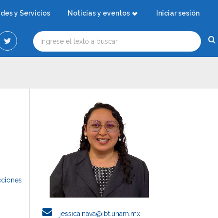
ades y Servicios
Noticias y eventos
Iniciar sesión
cciones
jessica.nava@ibt.unam.mx