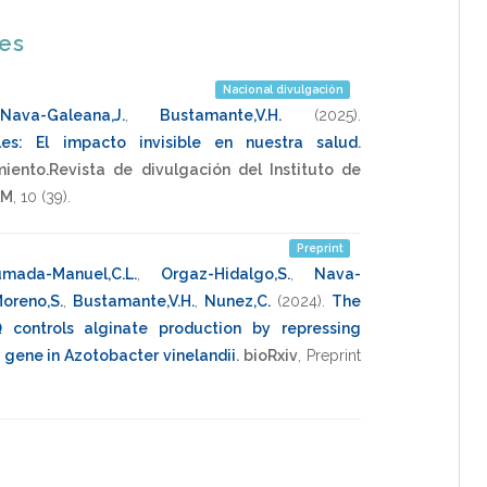
nes
Nacional divulgación
Nava-Galeana,J.
,
Bustamante,V.H.
(2025)
.
les: El impacto invisible en nuestra salud
.
iento.Revista de divulgación del Instituto de
AM
,
10
(39).
Preprint
mada-Manuel,C.L.
,
Orgaz-Hidalgo,S.
,
Nava-
oreno,S.
,
Bustamante,V.H.
,
Nunez,C.
(2024)
.
The
 controls alginate production by repressing
D gene in Azotobacter vinelandii
.
bioRxiv
,
Preprint