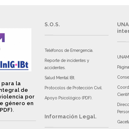
S.O.S.
UNA
inte
Teléfonos de Emergencia.
UNAM
Reporte de incidentes y
Página
accidentes
.
Consej
Salud Mental IBt
.
 para la
Coordi
Protocolos de Protección Civil
.
integral de
Científ
violencia por
Apoyo Psicológico (PDF)
.
e género en
Direc
(PDF)
.
Perso
Información Legal.
Gacet