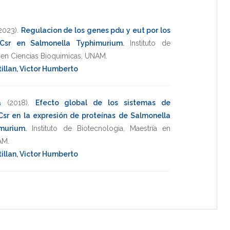
2023)
.
Regulacion de los genes pdu y eut por los
 Csr en Salmonella Typhimurium
.
Instituto de
en Ciencias Bioquimicas
,
UNAM
.
llan, Victor Humberto
a
(2018)
.
Efecto global de los sistemas de
Csr en la expresión de proteínas de Salmonella
imurium
.
Instituto de Biotecnologia
,
Maestría en
AM
.
llan, Victor Humberto