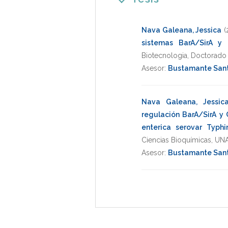
Nava Galeana, Jessica
(
sistemas BarA/SirA y
Biotecnologia
,
Doctorado 
Asesor:
Bustamante Santi
Nava Galeana, Jessic
regulación BarA/SirA y 
enterica serovar Typh
Ciencias Bioquímicas
,
UN
Asesor:
Bustamante Santi