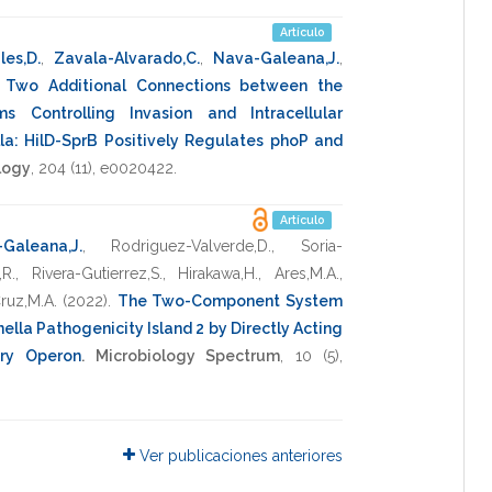
Artículo
les,D.
,
Zavala-Alvarado,C.
,
Nava-Galeana,J.
,
.
Two Additional Connections between the
ms Controlling Invasion and Intracellular
la: HilD-SprB Positively Regulates phoP and
logy
,
204
(11),
e0020422
.
Artículo
Galeana,J.
,
Rodriguez-Valverde,D.
,
Soria-
R.
,
Rivera-Gutierrez,S.
,
Hirakawa,H.
,
Ares,M.A.
,
ruz,M.A.
(2022)
.
The Two-Component System
lla Pathogenicity Island 2 by Directly Acting
ory Operon
.
Microbiology Spectrum
,
10
(5),
Ver publicaciones anteriores