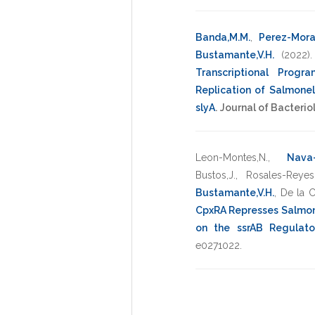
Banda,M.M.
,
Perez-Mora
Bustamante,V.H.
(2022)
Transcriptional Progra
Replication of Salmonel
slyA
.
Journal of Bacterio
Leon-Montes,N.
,
Nava-
Bustos,J.
,
Rosales-Reyes,
Bustamante,V.H.
,
De la C
CpxRA Represses Salmone
on the ssrAB Regulat
e0271022
.