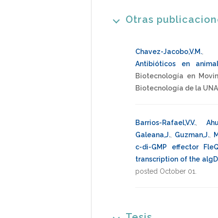
Otras publicacio
Chavez-Jacobo,V.M.
,
Antibióticos en anima
Biotecnología en Movim
Biotecnología de la UN
Barrios-Rafael,V.V.
,
Ahu
Galeana,J.
,
Guzman,J.
,
M
c-di-GMP effector FleQ
transcription of the alg
posted October 01
.
Tesis