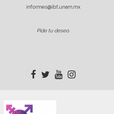
informes@ibt.unam.mx
Pide tu deseo
.