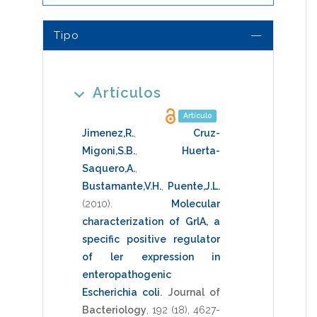
Tipo
Artículos
Artículo
Jimenez,R.
,
Cruz-
Migoni,S.B.
,
Huerta-
Saquero,A.
,
Bustamante,V.H.
,
Puente,J.L.
(2010)
.
Molecular
characterization of GrlA, a
specific positive regulator
of ler expression in
enteropathogenic
Escherichia coli
.
Journal of
Bacteriology
,
192
(18),
4627-