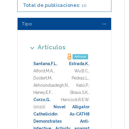
Total de publicaciones:
10
Tipo
Artículos
Artículo
Santana,F.L.
,
Estrada,K.
,
Alford,M.A.
,
Wu,B.C.
,
Dostert,M.
,
Pedraz,L.
,
Akhoundsadegh,N.
,
Kalsi,P.
,
Haney,E.F.
,
Straus,S.K.
,
Corzo,G.
,
Hancock,R.E.W.
(2022)
.
Novel Alligator
Cathelicidin As-CATH8
Demonstrates Anti-
Infective Activity against