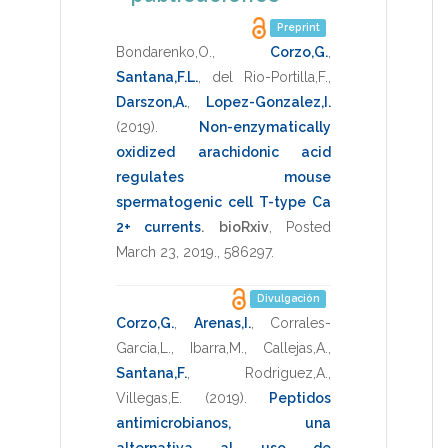
Preprint
Bondarenko,O.
,
Corzo,G.
,
Santana,F.L.
,
del Rio-Portilla,F.
,
Darszon,A.
,
Lopez-Gonzalez,I.
(2019)
.
Non-enzymatically
oxidized arachidonic acid
regulates mouse
spermatogenic cell T-type Ca
2+ currents
.
bioRxiv
,
Posted
March 23, 2019.
,
586297
.
Divulgación
Corzo,G.
,
Arenas,I.
,
Corrales-
Garcia,L.
,
Ibarra,M.
,
Callejas,A.
,
Santana,F.
,
Rodriguez,A.
,
Villegas,E.
(2019)
.
Peptidos
antimicrobianos, una
alternativa al uso de