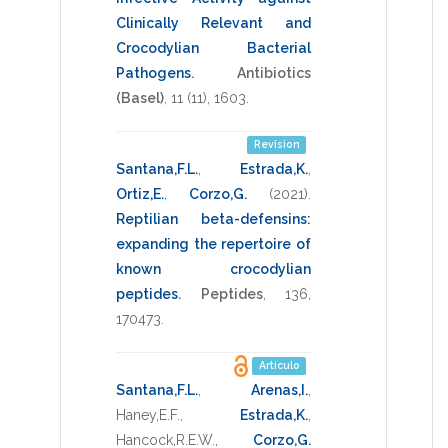
Clinically Relevant and
Crocodylian Bacterial
Pathogens
.
Antibiotics
(Basel)
,
11
(11),
1603
.
Revision
Santana,F.L.
,
Estrada,K.
,
Ortiz,E.
,
Corzo,G.
(2021)
.
Reptilian beta-defensins:
expanding the repertoire of
known crocodylian
peptides
.
Peptides
,
136
,
170473
.
Artículo
Santana,F.L.
,
Arenas,I.
,
Haney,E.F.
,
Estrada,K.
,
Hancock,R.E.W.
,
Corzo,G.