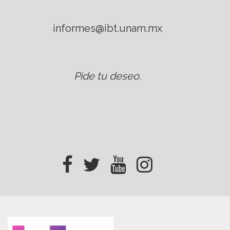
informes@ibt.unam.mx
Pide tu deseo
.