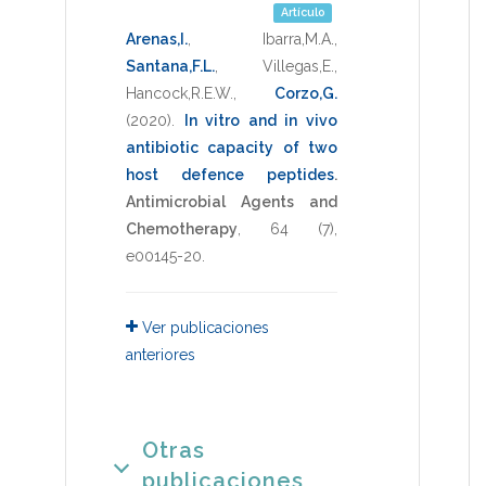
Artículo
Arenas,I.
,
Ibarra,M.A.
,
Santana,F.L.
,
Villegas,E.
,
Hancock,R.E.W.
,
Corzo,G.
(2020)
.
In vitro and in vivo
antibiotic capacity of two
host defence peptides
.
Antimicrobial Agents and
Chemotherapy
,
64
(7),
e00145-20
.
Ver publicaciones
anteriores
Otras
publicaciones