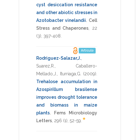
cyst desiccation resistance
and other abiotic stresses in
Azotobacter vinelandii
.
Cell
Stress and Chaperones
,
22
(3),
397-408
.
Artículo
Rodriguez-Salazar,J.
,
Suarez,R.
,
Caballero-
Mellado,J.
,
Iturriaga,G.
(2009)
.
Trehalose accumulation in
Azospirillum brasilense
improves drought tolerance
and biomass in maize
plants
.
Fems Microbiology
*
Letters
,
296
(1),
52-59
.