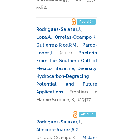
5562
.
Revisión
Rodriguez-Salazar,J.
,
Loza,A.
,
Ornelas-Ocampo,K.
,
Gutierrez-Rios,R.M.
,
Pardo-
Lopez,L.
(2021)
.
Bacteria
From the Southern Gulf of
Mexico: Baseline, Diversity,
Hydrocarbon-Degrading
Potential and Future
Applications
.
Frontiers in
Marine Science
,
8
,
625477
.
Artículo
Rodriguez-Salazar,J.
,
Almeida-Juarez,A.G.
,
Ornelas-Ocampo,K.
,
Millan-