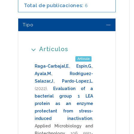
Total de publicaciones:
6
Tipo
Artículos
Artículo
Raga-Carbajal,E.
,
Espin,G.
,
Ayala,M.
,
Rodriguez-
Salazar,J.
,
Pardo-Lopez,L.
(2022)
.
Evaluation of a
bacterial group 1 LEA
protein as an enzyme
protectant from stress-
induced inactivation
.
Applied Microbiology and
Biotechnology
,
106
,
5551-