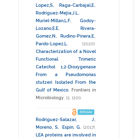
Lopez,S.
,
Raga-Carbajal,E.
,
Rodriguez-Mejia,J.L.
,
Muriel-Millan,L.F.
,
Godoy-
Lozano,E.E.
,
Rivera-
Gomez,N.
,
Rudino-Pinera,E.
,
Pardo-Lopez,L.
(2020)
.
Characterization of a Novel
Functional Trimeric
Catechol 1,2-Dioxygenase
From a Pseudomonas
stutzeri Isolated From the
Gulf of Mexico
.
Frontiers in
Microbiology
,
11
,
1100
.
Artículo
Rodriguez-Salazar, J.
,
Moreno, S.
,
Espin, G.
(2017)
.
LEA proteins are involved in