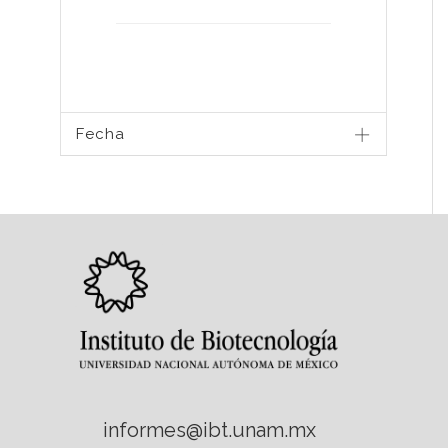
Fecha
informes@ibt.unam.mx