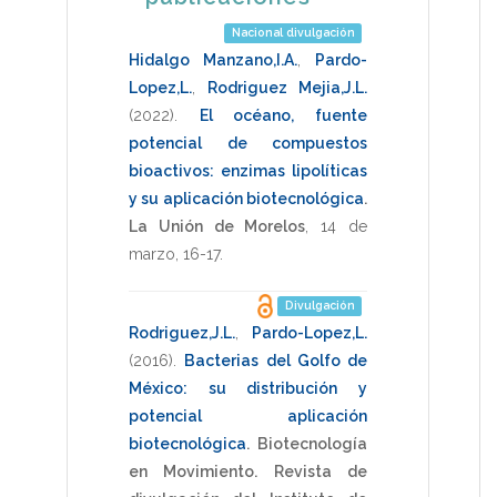
Nacional divulgación
Hidalgo Manzano,I.A.
,
Pardo-
Lopez,L.
,
Rodriguez Mejia,J.L.
(2022)
.
El océano, fuente
potencial de compuestos
bioactivos: enzimas lipolíticas
y su aplicación biotecnológica
.
La Unión de Morelos
,
14 de
marzo
,
16-17
.
Divulgación
Rodriguez,J.L.
,
Pardo-Lopez,L.
(2016)
.
Bacterias del Golfo de
México: su distribución y
potencial aplicación
biotecnológica
.
Biotecnología
en Movimiento. Revista de