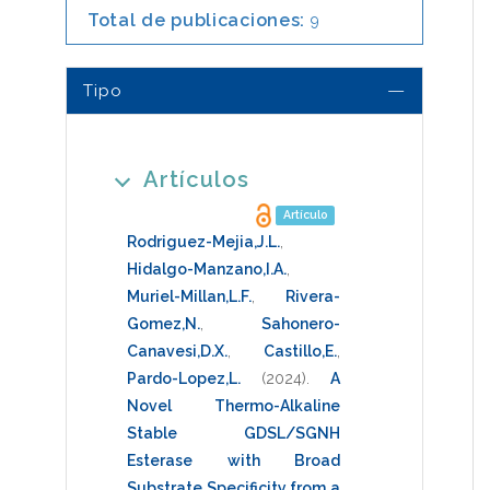
Total de publicaciones:
9
Tipo
Artículos
Artículo
Rodriguez-Mejia,J.L.
,
Hidalgo-Manzano,I.A.
,
Muriel-Millan,L.F.
,
Rivera-
Gomez,N.
,
Sahonero-
Canavesi,D.X.
,
Castillo,E.
,
Pardo-Lopez,L.
(2024)
.
A
Novel Thermo-Alkaline
Stable GDSL/SGNH
Esterase with Broad
Substrate Specificity from a