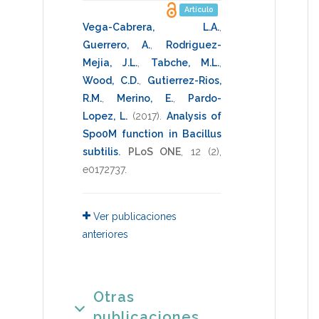
Artículo
Vega-Cabrera, L.A.
,
Guerrero, A.
,
Rodriguez-
Mejia, J.L.
,
Tabche, M.L.
,
Wood, C.D.
,
Gutierrez-Rios,
R.M.
,
Merino, E.
,
Pardo-
Lopez, L.
(2017)
.
Analysis of
Spo0M function in Bacillus
subtilis
.
PLoS ONE
,
12
(2),
e0172737
.
Ver publicaciones
anteriores
Otras
publicaciones