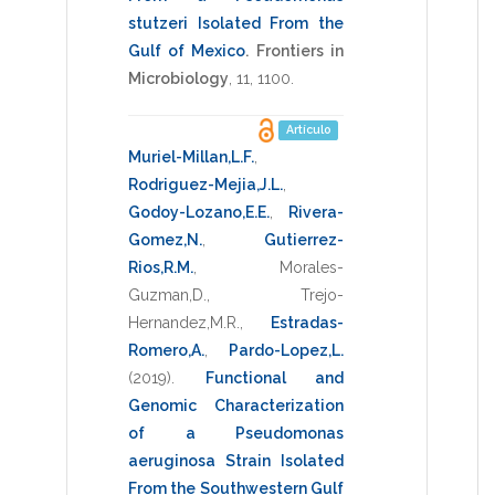
stutzeri Isolated From the
Gulf of Mexico
.
Frontiers in
Microbiology
,
11
,
1100
.
Artículo
Muriel-Millan,L.F.
,
Rodriguez-Mejia,J.L.
,
Godoy-Lozano,E.E.
,
Rivera-
Gomez,N.
,
Gutierrez-
Rios,R.M.
,
Morales-
Guzman,D.
,
Trejo-
Hernandez,M.R.
,
Estradas-
Romero,A.
,
Pardo-Lopez,L.
(2019)
.
Functional and
Genomic Characterization
of a Pseudomonas
aeruginosa Strain Isolated
From the Southwestern Gulf