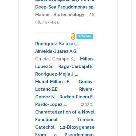
Deep-Sea Pseudomonas sp
.
Marine Biotechnology
,
26
(3),
447-459
.
Artículo
Rodriguez-Salazar,J.
,
Almeida-Juarez,A.G.
,
Ornelas-Ocampo,K.
,
Millan-
Lopez,S.
,
Raga-Carbajal,E.
,
Rodriguez-Mejia,J.L.
,
Muriel-Millan,L.F.
,
Godoy-
Lozano,E.E.
,
Rivera-
Gomez,N.
,
Rudino-Pinera,E.
,
Pardo-Lopez,L.
(2020)
.
Characterization of a Novel
Functional Trimeric
Catechol 1,2-Dioxygenase
From a Pseudomonas