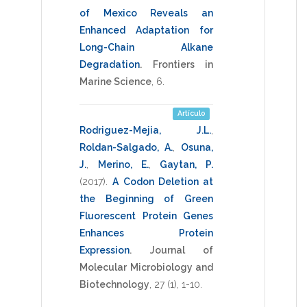
of Mexico Reveals an
Enhanced Adaptation for
Long-Chain Alkane
Degradation
.
Frontiers in
Marine Science
,
6
.
Artículo
Rodriguez-Mejia, J.L.
,
Roldan-Salgado, A.
,
Osuna,
J.
,
Merino, E.
,
Gaytan, P.
(2017)
.
A Codon Deletion at
the Beginning of Green
Fluorescent Protein Genes
Enhances Protein
Expression
.
Journal of
Molecular Microbiology and
Biotechnology
,
27
(1),
1-10
.