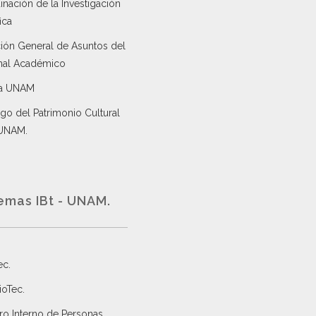
nación de la Investigación
ica
ción General de Asuntos del
nal Académico
a UNAM
go del Patrimonio Cultural
 UNAM.
emas IBt - UNAM.
ec
.
ioTec.
ro Interno de Personas
.