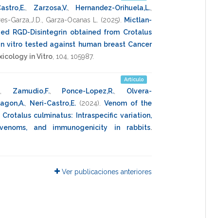
astro,E.
,
Zarzosa,V.
,
Hernandez-Orihuela,L.
,
res-Garza,J.D.
,
Garza-Ocanas L.
(2025)
.
Mictlan-
ed RGD-Disintegrin obtained from Crotalus
in vitro tested against human breast Cancer
xicology in Vitro
,
104
,
105987
.
Artículo
,
Zamudio,F.
,
Ponce-Lopez,R.
,
Olvera-
lagon,A.
,
Neri-Castro,E.
(2024)
.
Venom of the
 Crotalus culminatus: Intraspecific variation,
tivenoms, and immunogenicity in rabbits
.
Ver publicaciones anteriores