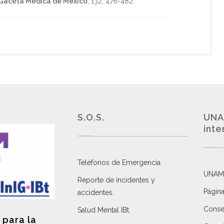
Gaceta Medica de Mexico
,
132
,
476-482
.
S.O.S.
UNA
inte
Teléfonos de Emergencia.
UNAM
Reporte de incidentes y
Página
accidentes
.
Consej
Salud Mental IBt
.
 para la