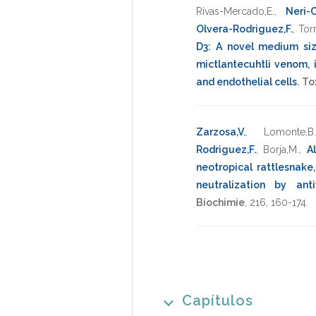
Rivas-Mercado,E.
,
Neri-C
Olvera-Rodriguez,F.
,
Tor
D3: A novel medium siz
mictlantecuhtli venom, 
and endothelial cells
.
To
Zarzosa,V.
,
Lomonte,B.
Rodriguez,F.
,
Borja,M.
,
A
neotropical rattlesnake,
neutralization by an
Biochimie
,
216
,
160-174
.
Capítulos