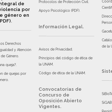
Coordi
Protocolos de Protección Civil
.
integral de
Científ
violencia por
Apoyo Psicológico (PDF)
.
e género en
Direc
(PDF)
.
Perso
Información Legal.
Gacet
Catálo
 los Derechos
de la
Avisos de Privacidad
.
 Igualdad y Atención
a de Género
.
Principios del código de ética de
la UNAM
.
una queja?
.
Sist
Código de ética de la UNAM
.
ón de quejas por
énero
.
Convocatorias de
SiBioT
Concurso de
Oposición Abierto
SiGAB
Vigentes
.
Regist