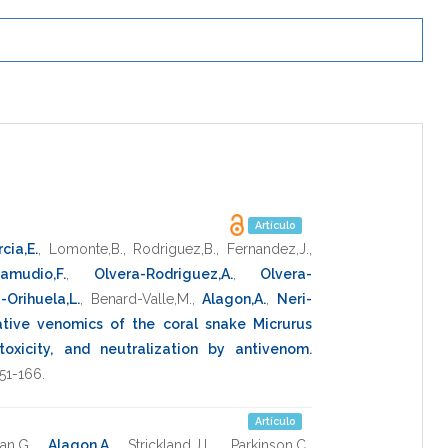
Artículo
cia,E.
,
Lomonte,B.
,
Rodriguez,B.
,
Fernandez,J.
,
amudio,F.
,
Olvera-Rodriguez,A.
,
Olvera-
Orihuela,L.
,
Benard-Valle,M.
,
Alagon,A.
,
Neri-
ative venomics of the coral snake Micrurus
toxicity, and neutralization by antivenom
.
51-166
.
Artículo
an,G.
,
Alagon,A.
,
Strickland,J.L.
,
Parkinson,C.
,