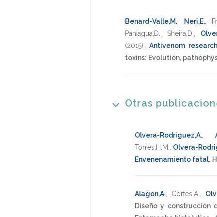
Benard-Valle,M.
,
Neri,E.
,
F
Paniagua,D.
,
Sheira,D.
,
Olve
(2015)
.
Antivenom researc
toxins: Evolution, pathophy
Otras publicacio
Olvera-Rodriguez,A.
,
Torres,H.M.
,
Olvera-Rodri
Envenenamiento fatal
.
H
Alagon,A.
,
Cortes,A.
,
Olv
Diseño y construcción 