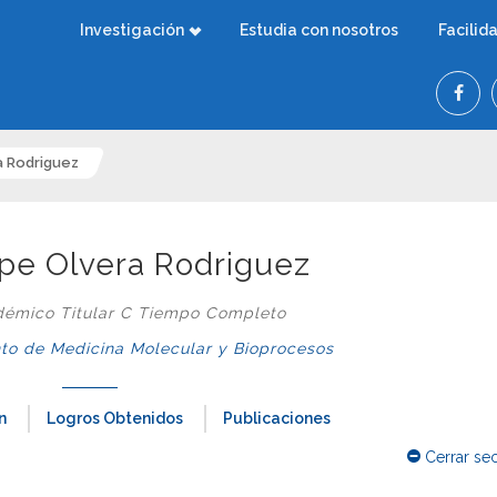
Investigación
Estudia con nosotros
Facilid
ra Rodriguez
lipe Olvera Rodriguez
démico Titular C Tiempo Completo
o de Medicina Molecular y Bioprocesos
n
Logros Obtenidos
Publicaciones
Cerrar se