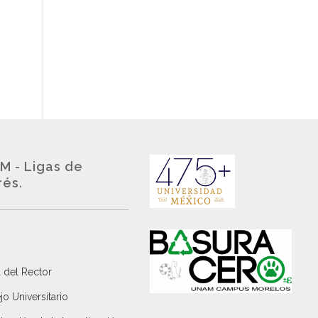
M - Ligas de
rés.
 del Rector
o Universitario