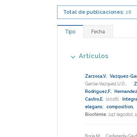
Total de publicaciones:
28
Tipo
Fecha
Artículos
Zarzosa,V.
,
Vazquez-Gar
Garcia-Vazquez,U.O.
,
Z
Rodriguez,F.
,
Hernandez-
Castro,E.
(2026)
.
Integr
elegans: composition, 
Biochimie
,
247
(agosto),
1
Borja,M.
,
Castaneda-Gayt