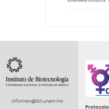
Entamoeba histolytica .
informes@ibt.unam.mx
Protocolo