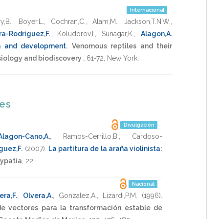
Internacional
ry,B.
,
Boyer,L.
,
Cochran,C.
,
Alam,M.
,
Jackson,T.N.W.
,
ra-Rodriguez,F.
,
Koludorov,I.
,
Sunagar,K.
,
Alagon,A.
h and development
.
Venomous reptiles and their
siology and biodiscovery .
61-72
,
New York
.
nes
Divulgación
Alagon-Cano,A.
,
Ramos-Cerrillo,B.
,
Cardoso-
guez,F.
(2007)
.
La partitura de la araña violinista:
ypatia
,
22
.
Nacional
era,F.
,
Olvera,A.
,
Gonzalez,A.
,
Lizardi,P.M.
(1996)
.
de vectores para la transformación estable de