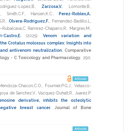
odriguez-Lopez,B.
,
Zarzosa,V.
,
Lomonte,B.
,
.
,
Smith,C.F.
,
Hansen,K.C.
,
Perez-Robles,A.
,
S.R.
,
Olvera-Rodriguez,F.
,
Fernandez-Badillo,L
,
-Rubalcava,C
,
Ramirez-Chaparro,R.
,
Margres,M.
,
i-Castro,E.
(2025)
.
Venom variation and
the Crotalus molossus complex: Insights into
, and antivenom neutralization
.
Comparative
ology - C Toxicology and Pharmacology
,
290
,
Artículo
Mendoza-Chacon,C.O.
,
Fournier,P.G.J.
,
Velasco-
oya de Sanchez,V.
,
Vazquez-Duhalt,R.
,
Juarez,P.
nosine derivative, inhibits the osteolytic
negative breast cancer
.
Journal of Bone
Artículo