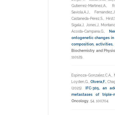
Gutierrez-Martinez,A.
,
R
Saviola,A.J.
,
Fernandez,J
Castaneda-Perez,S.
,
Hirst,
Sigala,J
,
Jones,J
,
Montano
Acosta-Campana,G.
,
Ner
ontogenetic changes in 
composition, activities
Biochemistry and Physi
110129
.
Espinoza-Gonzalez,C.A.
,
Loyden,G.
,
Olvera,F.
,
Chag
(2025)
.
IFC-305, an ade
metastases of triple-
Oncology
,
54
,
100704
.